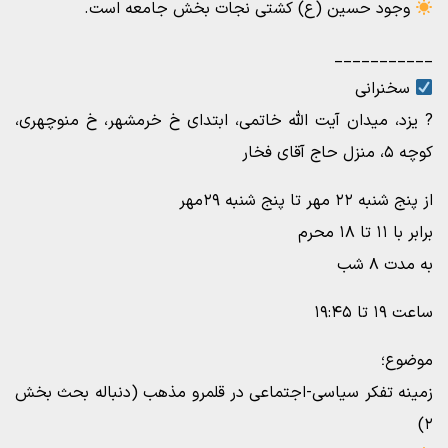
وجود حسین (ع) کشتی نجات بخش جامعه است.
___________
سخنرانی
? یزد، میدان آیت الله خاتمی، ابتدای خ خرمشهر، خ منوچهری،
کوچه ۵، منزل حاج آقای فخار
از پنج شنبه ۲۲ مهر تا پنج شنبه ۲۹مهر
برابر با ۱۱ تا ۱۸ محرم
به مدت ۸ شب
ساعت ۱۹ تا ۱۹:۴۵
موضوع؛
زمینه تفکر سیاسی-اجتماعی در قلمرو مذهب (دنباله بحث بخش
۲)