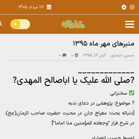
17 مرداد 1405
منبرهای مهر ماه ۱۳۹۵
حسین انصاری
آبان 12, 1395
0
0
_____________
?صلی الله علیک یا اباصالح المهدی?
سخنرانی
? موضوع؛ پژوهشی در دعای ندبه
[دنباله بحث؛ معراج جان در محبت حضرت صاحب الزمان(عج)،
در شرح فراز “وجعلته للمؤمنین منا اماما”]
توسط حسین انصاری