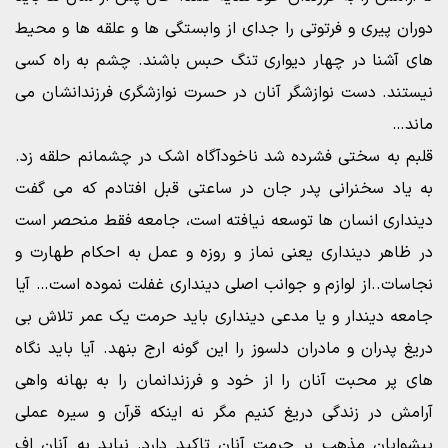
دوران پیری و فرتوتی را جدای از وابستگی ها و علقه ها و محیط
های آشنا در چهار دیواری تنگ حبس باشند. چشم به راه کسی
نیستند. دست نوازشگر آنان در حسرت نوازشگری فرزندانشان می
ماند‌…
قلبم به سختی فشرده شد ناخودآگاه اشک در چشمانم حلقه زد.
به یاد سخنرانی پدر جان در ساعتی قبل افتادم که می گفت
دینداری انسان ها توسعه نیافته است، جامعه فقط منحصر است
در ظاهر دینداری یعنی نماز و روزه و عمل به احکام طهارت و
نجاسات.‌.از لوازم و جوانب اصلی دینداری غفلت نموده است… آیا
جامعه دیندار و یا مدعی دینداری باید حرمت یک عمر تلاش بی
دریغ پدران و مادران دلسوز را این گونه ارج بنهد. آیا باید نگاه
های پر محبت آنان را از خود و فرزندانمان را به بهانه واهی
آرامش در زندگی دریغ کنیم‌ مگر نه اینکه قرآن و سیره عملی
پیشوایان مذهب بر حرمت آنان تاکید دارد. نباید به آنان اف