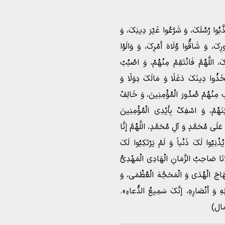
ذَّبُوا رُسُلَکَ، وَ شَرَّعُوا غَیْرَ دِینِکَ، وَ
کَ، وَ شَاقُّوا وُلَاهَ أَمْرِکَ، وَ وَالَوْا
کَ، اللَّهُمَّ فَانْتَقِمْ مِنْهُمْ، وَ اصْبُبْ
َّخَذُوا دِینَکَ دَغَلًا وَ مَالَکَ دِوَلًا وَ
فِ مِنْهُمْ صُدُورَ الْمُؤْمِنِینَ، وَ خَالِفْ
ْنَهُمْ، وَ اسْفِکْ بِأَیْدِی الْمُؤْمِنِینَ
َى مُحَمَّدٍ وَ آلِ مُحَمَّدٍ، اللَّهُمَّ إنَّا
ُذْنِبُوا لَکَ ذَنْباً وَ لَمْ یَرْتَکِبُوا لَکَ
َانَا صَاحِبُ الزَّمَانِ الْهَادِی الْمَهْدِیُّ
مِنْهَاجَ الْهُدَى وَ الْمَحَجَّهَ الْعُظْمَى، وَ
نِهِ وَ أَنْصَارِهِ، إنَّکَ سَمِیعُ الدُّعاءِ».