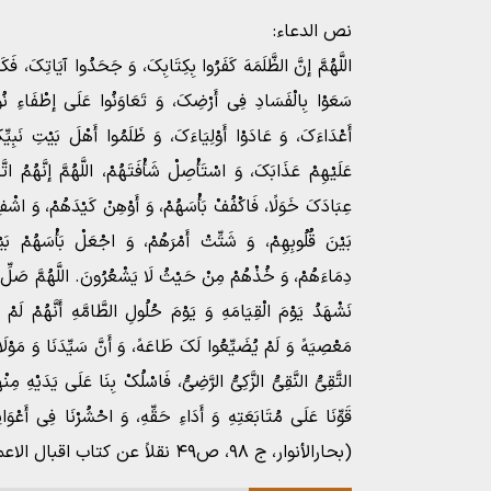
نص الدعاء:
اللَّهُمَّ إنَّ الظَّلَمَهَ کَفَرُوا بِکِتَابِکَ، وَ جَحَدُوا آیَاتِکَ، فَکَ
سَعَوْا بِالْفَسَادِ فِی أَرْضِکَ، وَ تَعَاوَنُوا عَلَى إطْفَاءِ نُورِ
أَعْدَاءَکَ، وَ عَادَوْا أَوْلِیَاءَکَ، وَ ظَلَمُوا أَهْلَ بَیْتِ نَبِیِّ
عَلَیْهِمْ عَذَابَکَ، وَ اسْتَأْصِلْ شَأْفَتَهُمْ، اللَّهُمَّ إنَّهُمُ ات
عِبَادَکَ خَوَلًا، فَاکْفُفْ بَأْسَهُمْ، وَ أَوْهِنْ کَیْدَهُمْ، وَ اشْ
بَیْنَ قُلُوبِهِمْ، وَ شَتِّتْ أَمْرَهُمْ، وَ اجْعَلْ بَأْسَهُمْ بَی
دِمَاءَهُمْ، وَ خُذْهُمْ مِنْ حَیْثُ لَا یَشْعُرُونَ. اللَّهُمَّ صَلِّ عَل
نَشْهَدُ یَوْمَ الْقِیَامَهِ وَ یَوْمَ حُلُولِ الطَّامَّهِ أَنَّهُمْ لَمْ ی
مَعْصِیَهً وَ لَمْ یُضَیِّعُوا لَکَ طَاعَهً، وَ أَنَّ سَیِّدَنَا وَ مَوْل
التَّقِیُّ النَّقِیُّ الزَّکِیُّ الرَّضِیُّ، فَاسْلُکْ بِنَا عَلَى یَدَیْهِ 
قَوِّنَا عَلَى مُتَابَعَتِهِ وَ أَدَاءِ حَقِّهِ، وَ احْشُرْنَا فِی أَعْوَا
(بحارالأنوار، ج ۹۸، ص۴۹ نقلاً عن کتاب اقبال الاعمال)