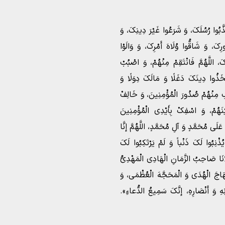
ذَّبُوا رُسُلَکَ، وَ شَرَعُوا غَیْرَ دِینِکَ، وَ
کَ، وَ شَاقُّوا وُلَاهَ أَمْرِکَ، وَ وَالَوْا
کَ، اللَّهُمَّ فَانْتَقِمْ مِنْهُمْ، وَ اصْبُبْ
َّخَذُوا دِینَکَ دَغَلًا وَ مَالَکَ دِوَلًا وَ
فِ مِنْهُمْ صُدُورَ الْمُؤْمِنِینَ، وَ خَالِفْ
ْنَهُمْ، وَ اسْفِکْ بِأَیْدِی الْمُؤْمِنِینَ
َى مُحَمَّدٍ وَ آلِ مُحَمَّدٍ، اللَّهُمَّ إنَّا
ُذْنِبُوا لَکَ ذَنْباً وَ لَمْ یَرْتَکِبُوا لَکَ
انَا صَاحِبُ الزَّمَانِ الْهَادِی الْمَهْدِیُّ
مِنْهَاجَ الْهُدَى وَ الْمَحَجَّهَ الْعُظْمَى، وَ
نِهِ وَ أَنْصَارِهِ، إنَّکَ سَمِیعُ الدُّعاءِ».