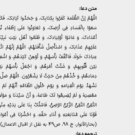
متن دعا:
اللَّهُمَّ إنَّ الظَّلَمَهَ کَفَرُوا بِکِتَابِکَ، وَ جَحَدُوا آیَاتِکَ، فَکَ
سَعَوْا بِالْفَسَادِ فِی أَرْضِکَ، وَ تَعَاوَنُوا عَلَى إطْفَاءِ نُورِ
أَعْدَاءَکَ، وَ عَادَوْا أَوْلِیَاءَکَ، وَ ظَلَمُوا أَهْلَ بَیْتِ نَبِیِّ
عَلَیْهِمْ عَذَابَکَ، وَ اسْتَأْصِلْ شَأْفَتَهُمْ، اللَّهُمَّ إنَّهُمُ ات
عِبَادَکَ خَوَلًا، فَاکْفُفْ بَأْسَهُمْ، وَ أَوْهِنْ کَیْدَهُمْ، وَ اشْ
بَیْنَ قُلُوبِهِمْ، وَ شَتِّتْ أَمْرَهُمْ، وَ اجْعَلْ بَأْسَهُمْ بَی
دِمَاءَهُمْ، وَ خُذْهُمْ مِنْ حَیْثُ لَا یَشْعُرُونَ. اللَّهُمَّ صَلِّ عَل
نَشْهَدُ یَوْمَ الْقِیَامَهِ وَ یَوْمَ حُلُولِ الطَّامَّهِ أَنَّهُمْ لَمْ ی
مَعْصِیَهً وَ لَمْ یُضِیعُوا لَکَ طَاعَهً، وَ أَنَّ سَیِّدَنَا وَ مَوْلَ
التَّقِیُّ النَّقِیُّ الزَّکِیُّ الرَّضِیُّ، فَاسْلُکْ بِنَا عَلَى یَدَیْهِ 
قَوِّنَا عَلَى مُتَابَعَتِهِ وَ أَدَاءِ حَقِّهِ، وَ احْشُرْنَا فِی أَعْوَا
(بحارالأنوار، ج 98، ص49 به نقل از اقبال الاعمال)
ترجمه دعا: