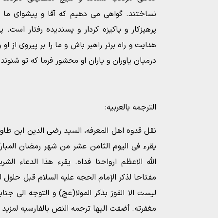
نساختند. گواهی می دهیم که آقا و پیشوای ما
پرهیزکار و پاکیزه کردار و پسندیده رفتار است. 
هدایت و راه برتر راهبر باش و ما را بر پیروی از ا
درمیان یاوران و یاران او محشور فرما که تو شنوند
الترجمه بالعربیه:
نقل قدوه اهل المعرفه، السید رضی الدین ابن طاو
یقرء فی الیوم الثامن عشر من شهر رمضان المبارک،
الله الاعظم ارواحنا فداه. یقرء هذا الدعاء الش
مفتاحا لذکر الإمام الحجه علیه السلام قبل حلول لی
لیست الا الفوز بذکر المولا(عج) و التوجه الی جناب
مغفرته. أضفت الیها ترجمه النص بالفارسیه لمزید ا