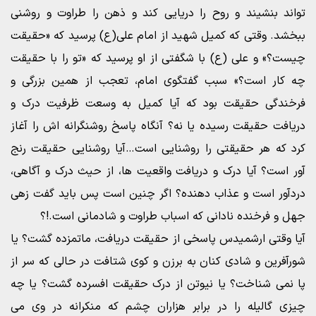
تواند بنشیند و روح را دریایی کند و ذهن را طراوت و روشنی
ببخشد. وقتی که کمیل شهید از امام علی(ع) پرسید که «حقیقت
چیست؟» و علی (ع) با شگفتی از او پرسید که «تو را با حقیقت
چه کار است؟» سبب گفتگوی امام، تعجب از همین بزرگی و
فرخندگی حقیقت بود که آیا کمیل به وسعت ظرفیت درک و
دریافت حقیقت رسیده یا نه؟ آنگاه پاسخ روشنگرانه اش را آغاز
کرد که هر حقیقتی را روشنایی است…آیا روشنایی حقیقت رنج
آور است؟ آیا درک و دریافت واقعیت ها، از حیث درک و آگاهی،
دردآور است و عذاب دهنده؟ اگر چنین است پس باید گفت زهی
جهل و فرخنده نادانی که اسباب طراوت و شادمانی است.!؟
آیا وقتی ارشمیدس پاسخی از حقیقت دریافت، ماتمزده گشت؟ یا
شورآفرین و شادی کنان به برزن و کوی شتافت در حالی که سر از
پا نمی شناخت؟ یا نیوتن از درک حقیقت افسرده گشت؟ یا چه
چیزی گالیله را در برابر هزاران چشم که منکرانه در وی می