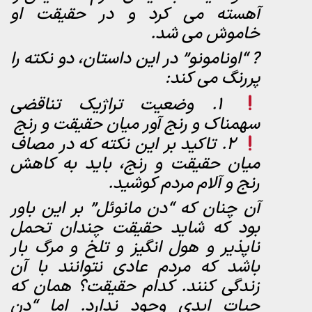
آهسته می کرد و در حقیقت او
خاموش می شد.
? “اونامونو” در این داستان، دو نکته را
پررنگ می کند:
1. وضعیت تراژیک تناقضی
سهمناک و رنج آور میان حقیقت و رنج
2. تاکید بر این نکته که در مصاف
میان حقیقت و رنج، باید به کاهش
رنج و آلام مردم کوشید.
آن چنان که “دن مانوئل” بر این باور
بود که شاید حقیقت چندان تحمل
ناپذیر و هول انگیز و تلخ و مرگ بار
باشد که مردم عادی نتوانند با آن
زندگی کنند. کدام حقیقت؟ همان که
حیات ابدی وجود ندارد. اما “دن