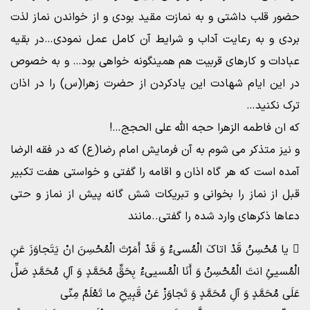
حضور قلب داشتی و به نمازت مقید بودی و از خواندن نماز لذت
بردی و به رعایت آداب و شرایط آن کامل عمل نمودی…در بقیه
عبادات و کارهای قربیت هم همینگونه خواهی بود… و به خصوص
در این ایام شهادت این یادکردن از حضرت زهرا(س) را در اذان
ترک نکنید…
که ان فاطمه الزهرا حجه الله علی الحجج…!
و نیز متذکر می شوم به آن فرمایش امام رضا(ع) که در فقه الرضا
آمده است که هر گاه اذان و اقامه را گفتی و خواستی هفت تکبیر
قبل از نماز را بخوانی و تبریکات شش گانه پیش از نماز و حتی
دعاها ذکرهای وارد شده را گفتی..مانند
 یا مُحْسِنُ قَدْ اتاکَ الْمُسى‏ءُ وَ قَدْ أَمَرْتَ الْمُحْسِنَ انْ یَتَجاوَزَ عَنِ
الْمُسیئِ انتَ الْمُحْسِنُ وَ أَنَا الْمُسیى‏ءُ بِحَقِّ مُحَمَّدٍ وَ آلِ مُحَمَّدٍ صَلِّ
عَلَى‏ مُحَمَّدٍ وَ آلِ مُحَمَّدٍ وَ تَجاوَزْ عَنْ قَبِیحِ ما تَعْلَمُ مِنّى