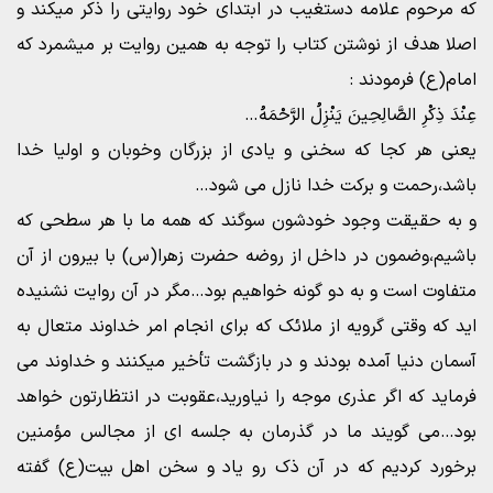
که مرحوم علامه دستغیب در ابتدای خود روایتی را ذکر میکند و
اصلا هدف از نوشتن کتاب را توجه به همین روایت بر میشمرد که
امام(ع) فرمودند :
عِنْدَ ذِکْرِ الصَّالِحِینَ یَنْزِلُ الرَّحْمَهُ…
یعنی هر کجا که سخنی و یادی از بزرگان وخوبان و اولیا خدا
باشد،رحمت و برکت خدا نازل می شود…
و به حقیقت وجود خودشون سوگند که همه ما با هر سطحی که
باشیم،وضمون در داخل از روضه حضرت زهرا(س) با بیرون از آن
متفاوت است و به دو گونه خواهیم بود…مگر در آن روایت نشنیده
اید که وقتی گرویه از ملائک که برای انجام امر خداوند متعال به
آسمان دنیا آمده بودند و در بازگشت تأخیر میکنند و خداوند می
فرماید که اگر عذری موجه را نیاورید،عقوبت در انتظارتون خواهد
بود…می گویند ما در گذرمان به جلسه ای از مجالس مؤمنین
برخورد کردیم که در آن ذک رو یاد و سخن اهل بیت(ع) گفته