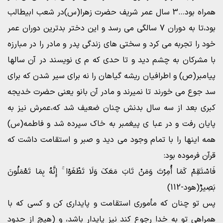
همراه بود…3 سال عمر شریف حضرت زهرا(س)در شعب ابیطالب
بود،تا به دوران 7 سالگی می رسد و این دختر بدترین دوران عمر
خود را تجربه می کرد و سختی های زندگی پدر و مادر را در مبارزه
با مشرکان به چشم دید و تا حدی که م ی نویسند در آن سالها
پیامبر(ص) و اطرافیان ریشه گیاهان را نه برای سیر شدن که برای
سد جوع می خورند تا نمیرند و مادر آن بانو یعنی حضرت خدیجه
کبری بعد از سه سال بدنش چنان ضعیف شد که،عمرش نیز به
پایان رفت و در عبا ی پیغمبر به خاک سپرده شد و فاطمه(س)
همه اینها را با تمام وجود می دید و صبر و استقامت داشت که
قرآن فرموده بود:
فَاسْتَقِمْ کَمَا أُمِرْتَ وَمَنْ تَابَ مَعَکَ وَلَا تَطْغَوْا ۚ إِنَّهُ بِمَا تَعْمَلُونَ
بَصِیرٌ(هود-112)
پس تو چنان که مأموری استقامت و پایداری کن و کسی که با
همراهی تو به خدا رجوع کند نیز پایدار باشد، و (هیچ از حدود