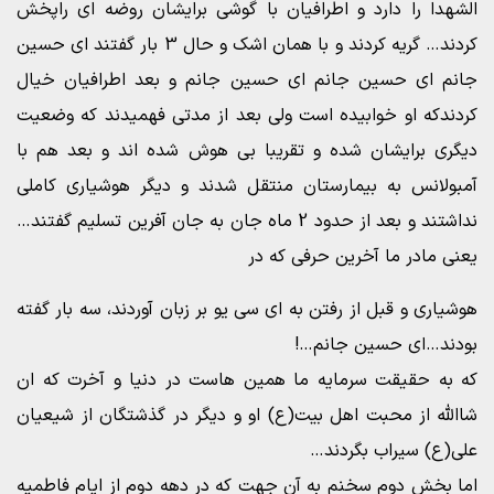
الشهدا را دارد و اطرافیان با گوشی برایشان روضه ای راپخش
کردند… گریه کردند و با همان اشک و حال 3 بار گفتند ای حسین
جانم ای حسین جانم ای حسین جانم و بعد اطرافیان خیال
کردندکه او خوابیده است ولی بعد از مدتی فهمیدند که وضعیت
دیگری برایشان شده و تقریبا بی هوش شده اند و بعد هم با
آمبولانس به بیمارستان منتقل شدند و دیگر هوشیاری کاملی
نداشتند و بعد از حدود 2 ماه جان به جان آفرین تسلیم گفتند…
یعنی مادر ما آخرین حرفی که در
هوشیاری و قبل از رفتن به ای سی یو بر زبان آوردند، سه بار گفته
بودند…ای حسین جانم…!
که به حقیقت سرمایه ما همین هاست در دنیا و آخرت که ان
شاالله از محبت اهل بیت(ع) او و دیگر در گذشتگان از شیعیان
علی(ع) سیراب بگردند…
اما بخش دوم سخنم به آن جهت که در دهه دوم از ایام فاطمیه