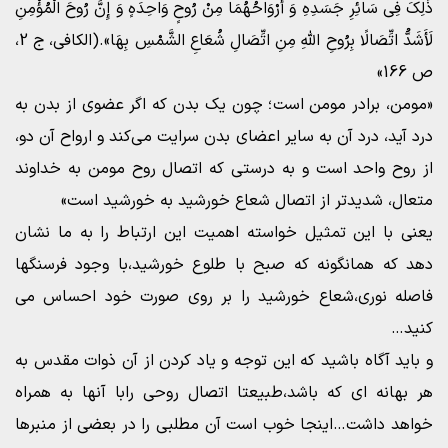
ذَلِکَ فِی سَائِرِ جَسَدِهِ وَ أَرْوَاحُهُمَا مِنْ رُوحٍ وَاحِدَهٍ وَ إِنَّ رُوحَ الْمُؤْمِنِ
لَأَشَدُّ اتِّصَالًا بِرُوحِ اللَّهِ مِنِ اتِّصَالِ شُعَاعِ الشَّمْسِ بِهَا».(الکافی، ج 2،
ص 166»
«مومن، برادر مومن است؛ چون یک بدن که اگر عضوى از بدن به
درد آید، درد آن به سایر اعضاى بدن سرایت مى‌‏کند و ارواح آن دو،
از روح واحد است و به درستى که اتصال روح مومن به خداوند
متعال، شدیدتر از اتصال شعاع خورشید به خورشید است»
یعنی با این تمثیل خواسته اهمیت این ارتباط را به ما نشان
دهد که همانگونه که صبح با طلوع خورشید،با وجود فرسنگها
فاصله نوری،شعاع خورشید را بر روی صورت خود احساس می
کنید…
و باید آگاه باشید که این توجه و یاد کردن از آن ذوات مقدس به
هر بهانه ای که باشد،طبیعتا اتصال روحی رابا آنها به همراه
خواهد داشت…اینجا خوب است آن مطلبی را در بعضی از منبرها