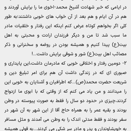
در ایامی که خبر شهادت آشیخ محمد-اخوی ما را برایش آوردند و
هم در آن ایام و هم بعد از آن خواب های خوبی داشتند؛به طور
کلی اگر بخواهم کوتاه عرض کنم اینکه این رفتار و خلقیات مادر
ما سبب شد تا من و دیگر فرزندان ارادت و محبتی به اهل
بیت(ع) پیدا کنیم و همیشه بودن در روضه و سخنرانی و ذکر
مصائب اهل بیت(ع) شور و شوقی برایش داشت…!
2- دومین رفتار و اخلاقی خوبی که مادرمان داشت،این پایداری و
صبوری ای که در زندگی داشت آن هم برای امر تبلیغ دین و
شریعت حضرت محمد(ص)…که اطرافیان و آشنایان به خوبی این
را میدانند و من یاد می کنم که از وقتی که با ابوی ما ازدواج
کردند،چیزی در حدود دو سال را فقط به صورت پیوسته در وطن
بودند و بقیه عمر را به همراه حاج آقا از این شهر به آن شهر در
سفر بودند و فقط مدتی اندک را به وطن می آمدند و مثل مسافر
به خویشاوندان و پدر و مادر سر شکی می کردند…به قولی همیشه