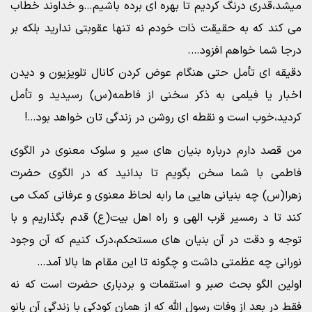
میشد،قدری درنگ کردیم تا بهره ای برده باشیم…و خداوند خطاب
می کند که به حقیقت ذات خودم نه تنها عقوبتی ندارید بلکه بر
درجا شما خواهم افزود….
دقیقه ای تأمل حتی هنگام عوض کردن کانال تلویزیون و دیدن
اخبار یا فیلمی به ذکر سخنی از فاطمه(س) رسیدید و تأمل
کردید،خوب است و نقطه ای روشن در زندگی تان خواهد بود…!
من قصد دارم درباره بنیان های سیر و سلوک معنوی در الگوی
فاطمی با شما سخن بگویم تا بدانید که در الگوی حضرت
زهرا(س) چه بنیانی هایی ما رابه لحاظ معنوی و عرفانی کمک می
کند تا د رمسیر قرب الهی و راه اهل بیت(ع) قدم بگذاریم و با
توجه و دقت در آن بنیان های مستحکم،درک کنیم که آن وجود
نورانی چه عظمتی داشت و چگونه تا این مقام ها بالا آمد…
اولین الگو بحث صبر و استقمات و بردباری حضرت است که نه
فقط در بعد از وفات رسول الله که از همان کودکی با زندگی آن بانو