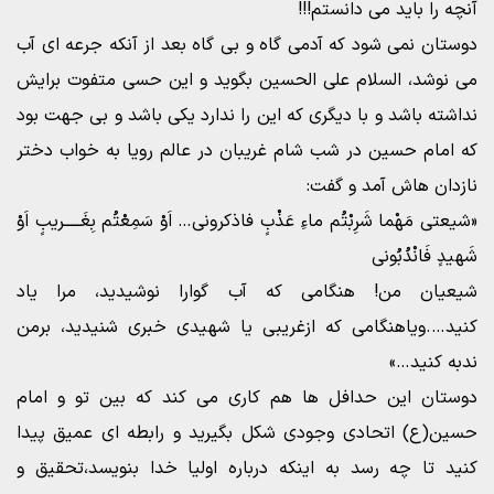
آنچه را باید می دانستم!!!
دوستان نمی شود که آدمی گاه و بی گاه بعد از آنکه جرعه ای آب
می نوشد، السلام علی الحسین بگوید و این حسی متفوت برایش
نداشته باشد و با دیگری که این را ندارد یکی باشد و بی جهت بود
که امام حسین در شب شام غریبان در عالم رویا به خواب دختر
نازدان هاش آمد و گفت:
«شیعتی مَهْما شَرِبْتُم ماءِ عَذْبٍ فاذکرونی… اَوْ سَمِعْتُم بِغَـــــریبٍ اَوْ
شَهیدٍ فَانْدُبُونی
شیعیان من! هنگامی که آب گوارا نوشیدید، مرا یاد
کنید….ویاهنگامی که ازغریبی یا شهیدی خبری شنیدید، برمن
ندبه کنید…»
دوستان این حدافل ها هم کاری می کند که بین تو و امام
حسین(ع) اتحادی وجودی شکل بگیرید و رابطه ای عمیق پیدا
کنید تا چه رسد به اینکه درباره اولیا خدا بنویسد،تحقیق و