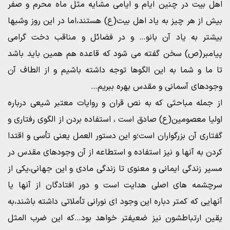
اهل بیت در چنین ایام و ایامی مشایه مثل ماه محرم و صفر
بیش از هر چیز به یاد اهل بیت(ع) هستند،اما در این روز وشبها
بیشتر به یاد آن بانو… و در فضائل و مناقب دخت گرامی
پیامبر(ص) سخن گفته می شود که قاعده هم همین باید باشد
تا ما و شما به این الگوها توجه داشته باشیم و از الطاف آن
وجودهای آسمانی و مقدس بهره ببریم…
از جمله مباحثی که به نص قران و روایات معتبر شیعی درباره
اولیا معصومین(ع) صادق است ، استفاده بردن از الگوی رفتاری و
گفتاری آن بزرگواران است؛و این دستور العمل یعنی تأسی و اقتدا
کردن به آنها و نیز استفاده و استطاعه از آن وجودهای مقدس در
مسیر زندگی ایمانی و معنوی تا زندگی مادی و این جهانی،یکی از
سرچشمه های اصلی هدایت است و دور افتادگان از آنها یا
آنهایی که کمتر دباره این وجود ای نورانی تأملاتی داشته باشند،به
یقین ارتباطشون نیز ضعیفتر خواهد بود…که این ضرب المثل