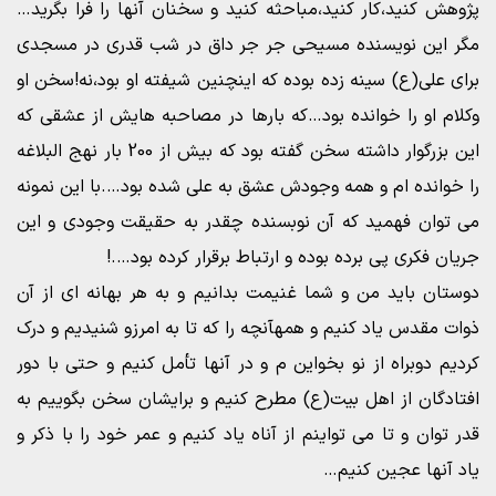
پژوهش کنید،کار کنید،مباحثه کنید و سخنان آنها را فرا بگرید…
مگر این نویسنده مسیحی جر جر داق در شب قدری در مسجدی
برای علی(ع) سینه زده بوده که اینچنین شیفته او بود،نه!سخن او
وکلام او را خوانده بود…که بارها در مصاحبه هایش از عشقی که
این بزرگوار داشته سخن گفته بود که بیش از 200 بار نهج البلاغه
را خوانده ام و همه وجودش عشق به علی شده بود….با این نمونه
می توان فهمید که آن نوبسنده چقدر به حقیقت وجودی و این
جریان فکری پی برده بوده و ارتباط برقرار کرده بود….!
دوستان باید من و شما غنیمت بدانیم و به هر بهانه ای از آن
ذوات مقدس یاد کنیم و همهآنچه را که تا به امرزو شنیدیم و درک
کردیم دوبراه از نو بخواین م و در آنها تأمل کنیم و حتی با دور
افتادگان از اهل بیت(ع) مطرح کنیم و برایشان سخن بگوییم به
قدر توان و تا می تواینم از آناه یاد کنیم و عمر خود را با ذکر و
یاد آنها عجین کنیم…