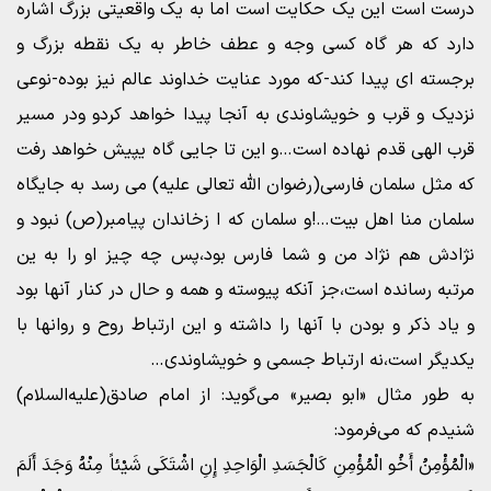
درست است این یک حکایت است اما به یک واقعیتی بزرگ اشاره
دارد که هر گاه کسی وجه و عطف خاطر به یک نقطه بزرگ و
برجسته ای پیدا کند-که مورد عنایت خداوند عالم نیز بوده-نوعی
نزدیک و قرب و خویشاوندی به آنجا پیدا خواهد کردو ودر مسیر
قرب الهی قدم نهاده است…و این تا جایی گاه یپیش خواهد رفت
که مثل سلمان فارسی(رضوان الله تعالی علیه) می رسد به جایگاه
سلمان منا اهل بیت…!و سلمان که ا زخاندان پیامبر(ص) نبود و
نژادش هم نژاد من و شما فارس بود،پس چه چیز او را به ین
مرتبه رسانده است،جز آنکه پیوسته و همه و حال در کنار آنها بود
و یاد ذکر و بودن با آنها را داشته و این ارتباط روح و روانها با
یکدیگر است،نه ارتباط جسمی و خویشاوندی…
به طور مثال «ابو بصیر» مى‏‌گوید: از امام صادق(علیه‌السلام)
شنیدم که مى‌‏فرمود:
«الْمُؤْمِنُ أَخُو الْمُؤْمِنِ کَالْجَسَدِ الْوَاحِدِ إِنِ اشْتَکَى شَیْئاً مِنْهُ وَجَدَ أَلَمَ