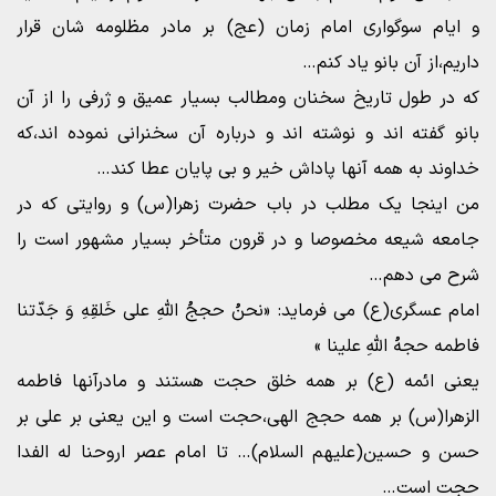
و ایام سوگواری امام زمان (عج) بر مادر مظلومه شان قرار
داریم،از آن بانو یاد کنم…
که در طول تاریخ سخنان ومطالب بسیار عمیق و ژرفی را از آن
بانو گفته اند و نوشته اند و درباره آن سخنرانی نموده اند،که
خداوند به همه آنها پاداش خیر و بی پایان عطا کند…
من اینجا یک مطلب در باب حضرت زهرا(س) و روایتی که در
جامعه شیعه مخصوصا و در قرون متأخر بسیار مشهور است را
شرح می دهم…
امام عسگری(ع) می فرماید: «نحنُ حججُ اللهِ علی خَلقِهِ وَ جَدّتنا
فاطمه حجهُ اللهِ علینا »
یعنی ائمه (ع) بر همه خلق حجت هستند و مادرآنها فاطمه
الزهرا(س) بر همه حجج الهی،حجت است و این یعنی بر علی بر
حسن و حسین(علیهم السلام)… تا امام عصر اروحنا له الفدا
حجت است…