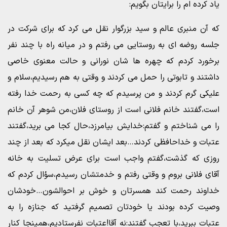
یاد کرده ام را برایتان بگویم:
که آن منبری عالم و سید بزرگوار نقل می کرد که برای شرکت در
جلسه روضه ای به روستایی می رفتم و در میانه راه با چند نفر
برخورد کردم که چهره ها شان نورانی و حالت معنوی خاصی
داشتند و تابوتی را حمل می کردند و وقتی به هم رسیدیم،سلام و
علیکی گرم کردند و من پرسیدم که چه کسی به رحمت خدا رفته
است،گفتند خانم فلانی است از روستای فلان،من شوهر آن خانم
را می شناختم و گفتم:خدایش بیامرزد،حال کجا می برید،گفتند
عتبات و خداحافظی کردند…بعد ایشان نقل میکرد که بعد از چند
روزی که گذشت،گفتم واجب است برای عرض تسلیت به خانه
آقای فلانی بروم و وقتی رفتم و خدمتشان رسیدم،سؤال کردم که
خداوند رحمت کند همسرتان و خوش بر احوالشون…خودشان
وصیت کرده بودند یا خودتان تصمیم گرفتید که جنازه را به
عتبات ببرید،با تعجب گفتند:نه آقا!عتبات نفرستادیم،همینجا کنار