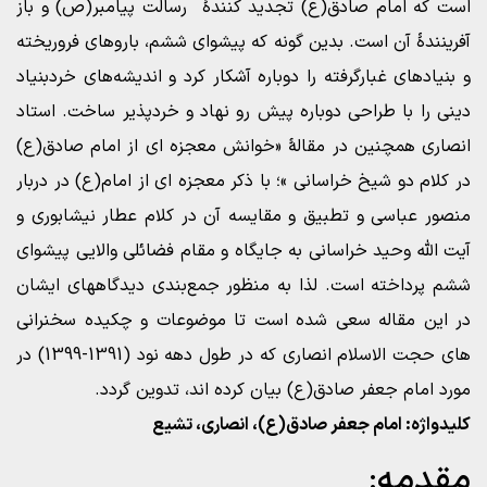
است که امام صادق(ع) تجدید کنندۀ رسالت پیامبر(ص) و باز
آفرینندۀ آن است. بدین گونه که پیشوای ششم، باروهای فروریخته
و بنیادهای غبارگرفته را دوباره آشکار کرد و اندیشه‌های خردبنیاد
دینی را با طراحی دوباره پیش رو نهاد و خردپذیر ساخت. استاد
انصاری همچنین در مقالۀ «خوانش معجزه ای از امام صادق(ع)
در کلام دو شیخ خراسانی »؛ با ذکر معجزه ای از امام(ع) در دربار
منصور عباسی و تطبیق و مقایسه آن در کلام عطار نیشابوری و
آیت الله وحید خراسانی به جایگاه و مقام فضائلی والایی پیشوای
ششم پرداخته است. لذا به منظور جمع‌بندی دیدگاههای ایشان
در این مقاله سعی شده است تا موضوعات و چکیده سخنرانی
های حجت الاسلام انصاری که در طول دهه نود (1391-1399) در
مورد امام جعفر صادق(ع) بیان کرده اند، تدوین گردد.
کلیدواژه: امام جعفر صادق(ع)، انصاری، تشیع
مقدمه: