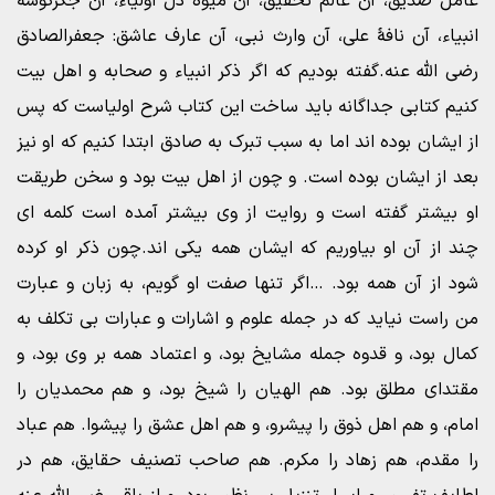
عامل صدیق، آن عالم تحقیق، آن میوه دل اولیاء، آن جگرگوشه
انبیاء، آن نافۀ علی، آن وارث نبی، آن عارف عاشق: جعفرالصادق
رضی الله عنه.گفته بودیم که اگر ذکر انبیاء و صحابه و اهل بیت
کنیم کتابی جداگانه باید ساخت این کتاب شرح اولیاست که پس
از ایشان بوده اند اما به سبب تبرک به صادق ابتدا کنیم که او نیز
بعد از ایشان بوده است. و چون از اهل بیت بود و سخن طریقت
او بیشتر گفته است و روایت از وی بیشتر آمده است کلمه ای
چند از آن او بیاوریم که ایشان همه یکی اند.چون ذکر او کرده
شود از آن همه بود. …اگر تنها صفت او گویم، به زبان و عبارت
من راست نیاید که در جمله علوم و اشارات و عبارات بی تکلف به
کمال بود، و قدوه جمله مشایخ بود، و اعتماد همه بر وی بود، و
مقتدای مطلق بود. هم الهیان را شیخ بود، و هم محمدیان را
امام، و هم اهل ذوق را پیشرو، و هم اهل عشق را پیشوا. هم عباد
را مقدم، هم زهاد را مکرم. هم صاحب تصنیف حقایق، هم در