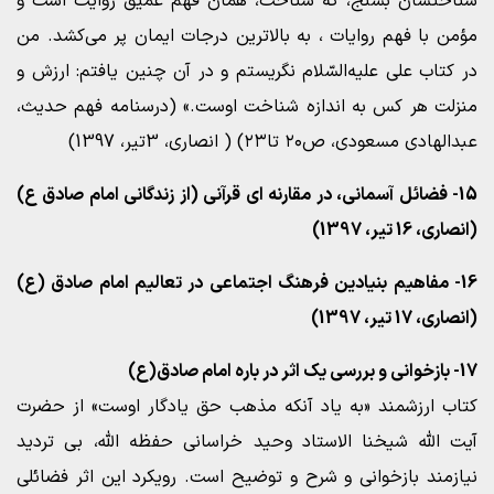
شناختشان بسنج، که شناخت، همان فهم عمیق روایت است و
مؤمن با فهم روایات ، به بالاترین درجات ایمان پر می‌کشد. من
در کتاب علی علیه‌السّلام نگریستم و در آن چنین یافتم: ارزش و
منزلت هر کس به اندازه شناخت اوست.» (درسنامه فهم حدیث،
عبدالهادی مسعودی، ص۲۰ تا۲۳) ( انصاری، 3تیر، 1397)
15- فضائل آسمانی، در مقارنه ای قرآنی (از زندگانی امام صادق ع)
(انصاری، 16 تیر، 1397)
16- مفاهیم بنیادین فرهنگ اجتماعی در تعالیم امام صادق (ع)
(انصاری، 17 تیر، 1397)
17- بازخوانی و بررسی یک اثر در باره امام صادق(ع)
کتاب ارزشمند «به یاد آنکه مذهب حق یادگار اوست» از حضرت
آیت الله شیخنا الاستاد وحید خراسانی حفظه الله، بی تردید
نیازمند بازخوانی و شرح و توضیح است. رویکرد این اثر فضائلی