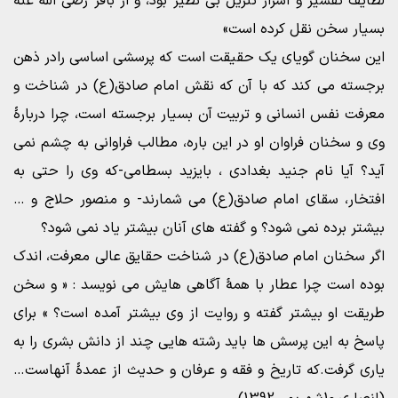
لطایف تفسیر و اسرار تنزیل بی نظیر بود، و از باقر رضی الله عنه
بسیار سخن نقل کرده است»
این سخنان گویای یک حقیقت است که پرسشی اساسی رادر ذهن
برجسته می کند که با آن که نقش امام صادق(ع) در شناخت و
معرفت نفس انسانی و تربیت آن بسیار برجسته است، چرا دربارۀ
وی و سخنان فراوان او در این باره، مطالب فراوانی به چشم نمی
آید؟ آیا نام جنید بغدادی ، بایزید بسطامی-که وی را حتی به
افتخار، سقای امام صادق(ع) می شمارند- و منصور حلاج و …
بیشتر برده نمی شود؟ و گفته های آنان بیشتر یاد نمی شود؟
اگر سخنان امام صادق(ع) در شناخت حقایق عالی معرفت، اندک
بوده است چرا عطار با همۀ آگاهی هایش می نویسد : « و سخن
طریقت او بیشتر گفته و روایت از وی بیشتر آمده است؟ » برای
پاسخ به این پرسش ها باید رشته هایی چند از دانش بشری را به
یاری گرفت.که تاریخ و فقه و عرفان و حدیث از عمدۀ آنهاست…