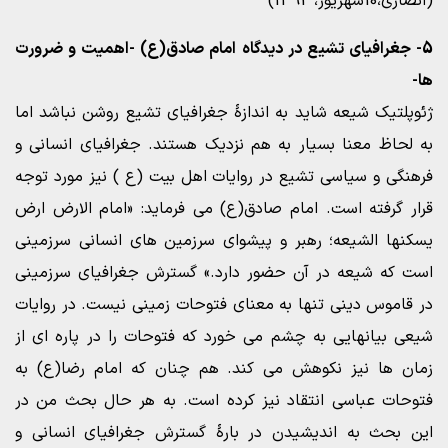
(انصاری،10شهریور، 1392)
5- جغرافیای تشیع در دیدگاه امام صادق(ع) -اهمیت و ضرورت
ها-
ژئوپلتیک شیعه شاید به اندازۀ جغرافیای تشیع روشن نباشد اما
به لحاظ معنا بسیار به هم نزدیک هستند. جغرافیای انسانی و
فرهنگی و سیاسی تشیع در روایات اهل بیت (ع ) نیز مورد توجه
قرار گرفته است. امام صادق(ع) می فرماید: «امام الارض ارض
یسکنها الشیعه؛ رهبر و پیشوای سرزمین های انسانی سرزمینی
است که شیعه در آن حضور دارد.» گسترش جغرافیای سرزمینی
در قاموس دینی تنها به معنای فتوحات زمینی نیست. در روایات
شیعی بیانهایی به چشم می خورد که فتوحات را در پاره ای از
زمان ها نیز نکوهش می کند. هم چنان که امام رضا(ع) به
فتوحات عباسی انتقاد نیز کرده است. به هر حال بحث من در
این بحث به اندیشیدن در بارۀ گسترش جغرافیای انسانی و