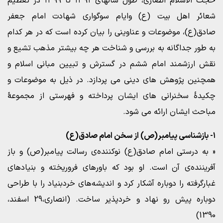
حجت الاسلام انصاری، طول سالهای ۱۳۹۱ تا ۱۳۹۹ در تعظیم
شعائر اهل بیت (ع) وایام سوگواری شهادت امام جعفر
صادق(ع)، موضوعات و عناوینی را بیان کرده است که در هر کدام
به طور جداگانه به بررسی و شناخت هر چه بیشتر مذهب تشیع و
نقش ارزشمند امام ششم در گسترش و تبیین مبانی اسلام و
همچنین پژوهش های دینی می پردازد. در ذیل به موضوعات و
چکیدۀ سخنرانی های ایشان پرداخته و فهرستی از مجموعۀ
مباحث ایشان ارائه می شود.
۱- بازشناسی پیامبر(ص) از سخن امام صادق(ع)
« به درستی امام صادق(ع) نوکننده‌ی رسالت پیامبر(ص) و باز
آفریننده‌ی آن است. او بود که باورهای فروریخته و بنیادهای
غبارگرفته را دوباره آشکار کرد و اندیشه‌های خردبنیاد را با طراحی
دوباره پیش رو نهاد و خردپذیر ساخت. (انصاری،29 اسفند،
1390)