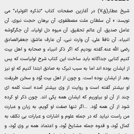
شیخ عطار(ق۷) در آغازین صفحات کتاب “تذکره الاولیاء” می
نویسد: « آن سلطان ملت مصطفوی، آن برهان حجت نبوی، آن
عامل صدیق، آن عالم تحقیق، آن میوه دل اولیاء، آن جگرگوشه
انبیاء، آن نافۀ علی، آن وارث نبی، آن عارف عاشق: جعفرالصادق
رضی الله عنه.گفته بودیم که اگر ذکر انبیاء و صحابه و اهل بیت
کنیم کتابی جداگانه باید ساخت این کتاب شرح اولیاست که پس
از ایشان بوده اند اما به سبب تبرک به صادق ابتدا کنیم که او نیز
بعد از ایشان بوده است. و چون از اهل بیت بُوَد و سخن طریقت
او بیشتر گفته است و روایت از وی بیشتر آمده است کلمه ای
چند از آن او بیاوریم که ایشان همه یکی اند. چون ذکر او کرده
شود از آن همه بُوَد. …اگر تنها صفت او گویم، به زبان و عبارت
من راست نیاید که در جمله علوم و اشارات و عبارات بی تکلف به
کمال بُود، و قدوه جمله مشایخ بُود، و اعتماد همه بر وی بُود، و