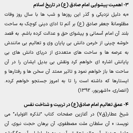
۳- اهمیت پیشوایی امام صادق (ع) در تاریخ اسلام
«به دلیل نزدیکی و گذر این روزها و شب ها با سال روز وفات
مظلومانۀ جعفر صادق (ع) بر آنم تا ادای دینی کوچک به ساحت
بلند آن امام آسمانی و پیشوای حق و عدالت کرده باشم. به قصد
خوشه چینی از خرمن دانش بی پایان وی و تعالیم بی مانندش
به عرصه ها و ساحت های متعددی از دریای دانش های بی
پایانش اشاره ای خواهم کرد ونقش بی بدیل ایشان را در آن
ساحت ها باز خواهم نمود و تاثیر ممتد آن سخن ها و رفتارها و
ایستارها که داشته است را تا به امروز جستجو خواهم کرد».
(انصاری، 10شهریور، 1392)
۴- عمق تعالیم امام صادق(ع) در تربیت و شناخت نفس
شیخ عطار(ق۷) در آغازین صفحات کتاب “تذکره الاولیاء” می
نویسد: « آن سلطان ملت مصطفوی، آن برهان حجت نبوی، آن