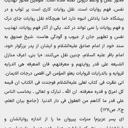
محور عمل و واعظ درونی گفته شده است. سومین محور تهذیب
نفس، فهم روایات است. نقل روایات کاری است پر ثواب و در
پیشگاه خدا پاداش انبوه دارد اما هیچگاه نقل روایات جای درک
و فهم روایات را نمی تواند در کند. یکی از آثار فهم روایات، تهذیب
نفس و تطهیر جان از عیوب و آلودگی هاست .شیخ صدوق به
سند خود از امام صادق علیه‌السّلام و ایشان از پدر بزرگوار خود،
امام باقر علیه السلام، چنین نقل می‌کنند: «یا بنی، اعرف منازل
الشیعه علی قدر روایتهم و معرفتهم، فان المعرفه هی الدرایه
للروایه و بالدرایات للروایات یعلو المؤمن الی اقصی درجات الایمان.
انی نظرت فی کتاب لعلی علیه‌السّلام فوجدت فی الکتاب ان قیمه
کل امرئ و قدره معرفته. ان الله ـ تبارک و تعالی ـ یحاسب الناس
علی قدر ما آتاهم من العقول فی دار الدنیا. (جامع بیان العلم،
ج۲، ص۱۲۷)
ای پسر عزیزم! منزلت پیروان ما را از اندازه روایاتشان و