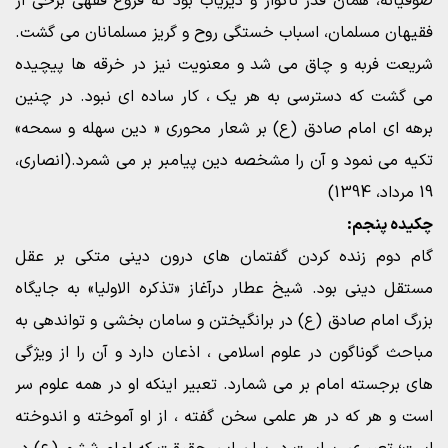
صوفیانه، همان قدر ناگوار و دیریاب بود که فروع فقهی برخی از
فقیهان مسلمان، اسباب خستگی روح و گریز مسلمانان می گشت.
شریعت فربه و چاق می شد و معنویت نیز در خرقه ها پیچیده
می گشت که دسترسی به هر یک ، کار ساده ای نبود. در چنین
برهه ای امام صادق (ع) بر شعار محوری « دین سهله و سمحه»
تکیه می نمود و آن را مشخصه دین پیامبر بر می شمرد.(انصاری،
19 مرداد، 1394)
چکیده پنجم:
گام دوم زنده کردن گفتمان های درون دینی متکی بر عقل
مستقل دینی بود. شیخ عطار درآغاز «تذکره الاولیا» به جایگاه
بزرگ امام صادق (ع) در برانگیختن و سامان بخشی و تواندهی به
مباحث گوناگون در علوم اسلامی ، اذعان دارد و آن را از ویژگی
های برجسته امام بر می شمارد. تعبیر اینکه او در همه علوم سر
است و هر که در هر علمی سخن گفته ، از او آموخته و اندوخته