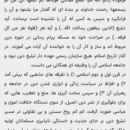
فرمود:« رحم الله امرا سمع مقالتی فوعاها ثم ابلغها الی من لم
یسمعها؛ رحمت خداوند بر بنده ای که گفتار مرا بشنود و آن را
فرابگیرد و سپس به کسی که آن را نشنیده است برساند». آیه
تبلیغ (الذین یبلغون رسالات الله…) و آیه نفر (فلولا نفر من کل
فرقه…) در صراحت خود به مسئله پیام رسانی در حوزه دین
مربوط اند و ساز و کار آن را به خواننده آن آیات می آموزند. در
آغاز تاریخ اسلام، هیچ سازمان رسمی عهده دار تبلیغ دین نبود و
جامعه اسلامی آن را وظیفه ای همگانی می دانست.
در قرن اول و دوم اسلامی ۱) با تفرقه های مذهبی که پیش آمد
۲) و افراط در سیاست زدگی و ابزاری شدن دین در جامعه و
رهبران آن ۳) و سپس سخت گیری ها، منع و تعقیب هایی که
برای جلوگیری از نشر دین اصیل، از سوی دستگاه خلافت اموی و
عباسی صورت گرفت، کم کم روح سستی و بی تفاوتی در مسیر
تبلیغ دین بر جای جدیت و خستگی ناپذیری مسلمانان اولیه