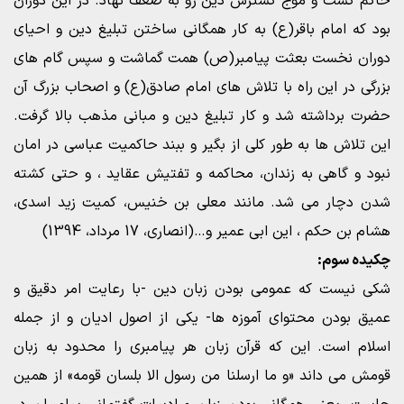
حاکم گشت و موج گسترش دین رو به ضعف نهاد. در این دوران
بود که امام باقر(ع) به کار همگانی ساختن تبلیغ دین و احیای
دوران نخست بعثت پیامبر(ص) همت گماشت و سپس گام های
بزرگی در این راه با تلاش های امام صادق(ع) و اصحاب بزرگ آن
حضرت برداشته شد و کار تبلیغ دین و مبانی مذهب بالا گرفت.
این تلاش ها به طور کلی از بگیر و ببند حاکمیت عباسی در امان
نبود و گاهی به زندان، محاکمه و تفتیش عقاید ، و حتی کشته
شدن دچار می شد. مانند معلی بن خنیس، کمیت زید اسدی،
هشام بن حکم ، این ابی عمیر و…(انصاری، 17 مرداد، 1394)
چکیده سوم:
شکی نیست که عمومی بودن زبان دین -با رعایت امر دقیق و
عمیق بودن محتوای آموزه ها- یکی از اصول ادیان و از جمله
اسلام است. این که قرآن زبان هر پیامبری را محدود به زبان
قومش می داند «و ما ارسلنا من رسول الا بلسان قومه» از همین