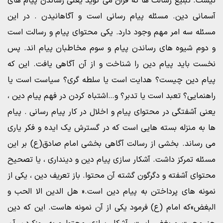
نیست. تبلیغ رسالت ها که قرآن می گوید یعنی رساندن پیام های
آسمانی دین. مسئله پیام رسانی است و آگاهانیدن . در این
مسئله سه امر مهم وجود دارد. یکی محتوای پیام و رسالت است
و دوم شیوه های رساندن پیام و سوم مخاطبان پیام اند. پس
نخست باید پیام دین را شناخت و از آن آگاهی یافت. این که
پیام دین چیست؟ هدایت است یا سلطه گری؟ سیاست است یا
راهنمایی؟ تعبد است یا تدبر؟ و…اشتباه کردن در فهم پیام دین ،
یعنی آشفتگی در محتوای پیام و اخلال در کار پیام رسانی . پیام
ها به منزله بسته هایی است که در گسترش یک ایده و فکر یاری
می رساند. بخشی از رسالت آگاهی بخشی امام صادق(ع) بر این
مسئله تمرکز داشت. آشکار سازی پیام دین و دینداری ، یا تصحیح
محتوای آشفته و دگرگون گشته آن محتوا. باز تعریف دین ، یکی از
نمونه های پرداختن به پیام دین است.« هل الدین الا الحب و
البغض»که امام (ع) فرمود یکی از آن نمونه هاست. این که دین