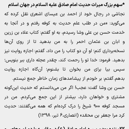
*سهم بزرگ میراث حدیث امام صادق علیه السلام در جهان اسلام
نجاشی در رجال خود از احمد بن عیسای اشعری نقل کرده که
می‌گوید: «من در طلب علم حدیث به کوفه رفتم و در آنجا به
خدمت حسن بن علی وشا رسیدم، به او گفتم: کتاب علاء بن زرین
و ابان بن عثمان احمر را به من بدهید تا از روی آن‌ها
نسخه‌برداری کنم؛ او آن دو کتاب را من داد، گفتم: اجازه روایت نیز
بدهید. فرمود: خدا تو را رحمت کند، چقدر عجله داری ببر بنویس؛
سپس بیا برای من بخوان تا بشنوم؛ آن‌گاه اجازه روایت
بدهم.گفتم: بر خودم از پیشامدهای زمان خاطر جمع نیستم.
حسن بن وشا گفت: عجب! اگر من می‌دانستم که حدیث این‌گونه
مشتری و خواهان دارد، بیشتر از این جمع می‌کردم. من در
مسجد کوفه ۹۰۰ شیخ را درک کرده‌ام که همه می‌گفتند: حدیث
کرد مرا جعفر بن محمّد» (انصاری،6 تیر، 1398)