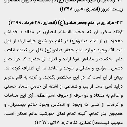
22- زنده بودن سیره امام صادق (ع) در مقایسه با دوران معاصر و
زیست امروز (انصاری، 8تیر، 1398)
23- عزاداری بر امام جعفر صادق(ع) (انصاری، 28 خرداد، 1399)
کوتاه سخن آن که حجت الاسلام انصاری در مقاله « خوانش
معجزه ای از امام صادق(ع) در کلام دو شیخ خراسانی!» از قول
آیت الله وحید درباره امام جعفر صادق(ع) نقل می کنند:« آیات ،
علم ، حکمت و مظاهر نفوذ اراده و قدرت آن حضرت که دوست و
دشمن ، مؤمن و منافق و موحد و ملحد به آن اعتراف کرده اند،
بیش از آن است که در این مختصر بگنجد، و آنچه به قلم تحریر
درآید نَمى است از یم، و شعاعى از اشعه آن حاملِ اسماء حسنى
و عالم به هفتاد و دو حرف از حروف اسم اعظم. آرى این مقامات
و کرامات از کسى که وجود او انعکاس وجود خاتم پیغمبران، و
همچون بدر تمام، آئینه تمام نماى خورشید عالم امکان است،
عجیب نیست».(انصاری، نگاه تازه، 17تیر، 1397)