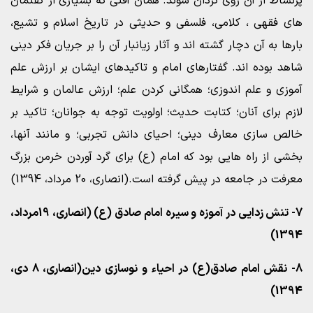
پرنشاط از آن روی گردان شوند. همان آفتی که بسیاری از گفتمان
های فقهی ، کلامی، فلسفی و حدیثی در تاریخ اسلام و تشیع،
بارها به آن دچار گشته اند و آثار زیانبار آن را بر جریان فکر دینی
شاهد بوده اند. گفتارهای امام و تاکیدهای ایشان بر ارزش علم
آموزی و علم اندوزی؛ همگانی کردن علم؛ ارزش عالمان و شرایط
لازم برای آنان؛ کتابت حدیث؛ اولویت توجه به جوانان؛ تاکید بر
خالص سازی معارف دینی؛ احیای دانش تجربی؛ و مانند آنها،
بخشی از راه هایی بود که امام (ع) برای گرد آوردن خرمن بزرگ
معرفت در جامعه در پیش گرفته است.(انصاری، 20 مرداد، 1394)
7- تنش زدایی در آموزه و سیره امام صادق (ع) (انصاری، 19مرداد،
1394)
8- نقش امام صادق(ع) در احیاء و نوسازی دین(انصاری، 8 دی،
1394)