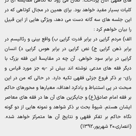
های فقهی آنان پرداخت. گمان می رود که نگاهی مقایسه ای در
کلیات بسیار مفید خواهد بود. برای همین در مجال کوتاهی که در
این جلسه های سه گانه دست می دهد، ویژگی هایی از این قبیل
را بیان خواهم کرد :
الف) مردم گرایی در برابر قدرت گرایی ب) واقع بینی و رئالیسم در
برابر ذهن گرایی ج) نص گرایی در برابر هوس گرایی د) انسان
گرایی در برابر سود خواهی. آن چه در مقایسۀ این فقه بزرگ با
دیگر فقه های مدعی نوشته اند بیش تر -به جز مورد قیاس و
رای- بر ذکر فروع جزئی فقهی تکیه دارد. در حالی که من در این
مبحث در پی استنباط و یادکرد اهداف، معیارها و محورهای حاکم
بر فقه امام صادق(ع) و جایگزین های آن ها در فقه های معاصر
ایشان هستم. شیوۀ بحث بر ذکر شواهد و نمونه هایی از دو گونه
نگاه حاکم بر تفکر فقهی و نتایج آن ها متمرکز خواهد شد».
(انصاری،20 شهریور،1392)