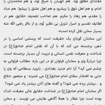
مقتدای مطلق بُود. هم الهیان را شیخ بُود، و هم محمدیان را
امام، و هم اهل ذوق را پیشرو، و هم اهل عشق را پیشوا. هم عباد
را مقدم، هم زهاد را مکرم. هم صاحب تصنیف حقایق، هم در
لطایف تفسیر و اسرار تنزیل بی نظیر بُود، و از باقر رضی الله عنه
بسیار سخن نقل کرده است».
این سخنان گویای یک حقیقت است که پرسشی اساسی را در
ذهن برجسته می کند که با آن که نقش امام صادق(ع) در
شناخت و معرفت نفس انسانی و تربیت آن بسیار برجسته است،
چرا دربارۀ وی و سخنان فراوان او در این باره، مطالب فراوانی به
چشم نمی آید؟ آیا نام جنید بغدادی ، بایزید بسطامی-که وی را
حتی به افتخار سقای امام صادق(ع) می شمرند- و منصور حلاج
و …بیشتر برده نمی شود؟ و گفته های آنان بیشتر یاد نمی شود؟
اگر سخنان امام صادق(ع) در شناخت حقایق عالی معرفت، اندک
بوده است چرا عطار با همۀ آگاهی هایش می نویسد : و سخن