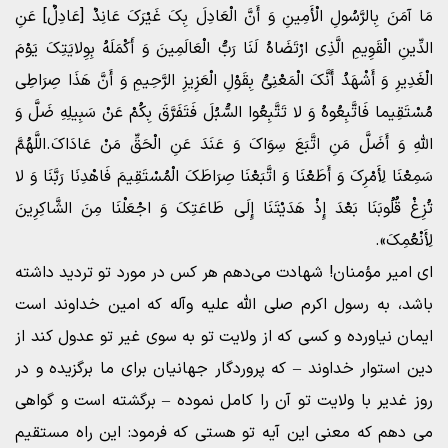
مَا آمَنَ بِالرَّسُولِ الْأَمِینِ وَ أَنَّ الْعَادِلَ بِکَ غَیْرَکَ عَانِدٌ [عَادِلٌ‏] عَنِ
الدِّینِ الْقَوِیمِ الَّذِی ارْتَضَاهُ لَنَا رَبُّ الْعَالَمِینَ وَ أَکْمَلَهُ بِوِلایَتِکَ یَوْمَ
الْغَدِیرِ وَ أَشْهَدُ أَنَّکَ الْمَعْنِیُّ بِقَوْلِ الْعَزِیزِ الرَّحِیمِ وَ أَنَّ هَذَا صِرَاطِی
مُسْتَقِیما فَاتَّبِعُوهُ وَ لا تَتَّبِعُوا السُّبُلَ فَتَفَرَّقَ بِکُمْ عَنْ سَبِیلِهِ ضَلَّ وَ
اللَّهِ وَ أَضَلَّ مَنِ اتَّبَعَ سِوَاکَ وَ عَنَدَ عَنِ الْحَقِّ مَنْ عَادَاکَ.اللَّهُمَّ
سَمِعْنَا لِأَمْرِکَ وَ أَطَعْنَا وَ اتَّبَعْنَا صِرَاطَکَ الْمُسْتَقِیمَ فَاهْدِنَا رَبَّنَا وَ لا
تُزِغْ قُلُوبَنَا بَعْدَ إِذْ هَدَیْتَنَا إِلَى طَاعَتِکَ وَ اجْعَلْنَا مِنَ الشَّاکِرِینَ
لِأَنْعُمِکَ».
ای امیر مؤمنان! شهادت می‌دهم هر کس در مورد تو تردید داشته
باشد، به رسول اکرم صلی الله علیه وآله که امین خداوند است
ایمان نیاورده و کسی که از ولایت تو به سوی غیر تو عدول کند از
دین استوار خداوند – که پروردگار جهانیان برای ما برگزیده و در
روز غدیر با ولایت تو آن را کامل نموده – برگشته است و گواهی
می دهم که معنی این آیه تو هستی که فرمود: این راه مستقیم