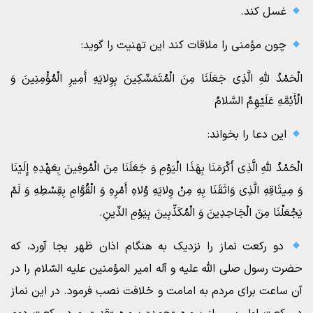
غسل کند.
چون مؤمنى را ملاقات‏ کند این تهنیت را گوید:
الْحَمْدُ للهِ الَّذِی جَعَلَنَا مِنَ الْمُتَمَسِّکِینَ بِوِلایَهِ أَمِیرِ الْمُؤْمِنِینَ وَ
الْأَئِمَّهِ عَلَیْهِمُ السَّلامُ
این دعا را بخواند:
الْحَمْدُ للهِ الَّذِی أَکْرَمَنَا بِهَذَا الْیَوْمِ وَ جَعَلَنَا مِنَ الْمُوفِینَ بِعَهْدِهِ إِلَیْنَا
وَ مِیثَاقِهِ الَّذِی وَاثَقَنَا بِهِ مِنْ وِلایَهِ وُلاهِ أَمْرِهِ وَ الْقُوَّامِ بِقِسْطِهِ وَ لَمْ
یَجْعَلْنَا مِنَ الْجَاحِدِینَ وَ الْمُکَذِّبِینَ بِیَوْمِ الدِّینِ.
دو رکعت نماز را نزدیک به هنگام اذان ظهر بجا آورد، که
حضرت رسول صلى الله علیه و آله امیر المؤمنین علیه السّلام را در
آن ساعت‏ براى مردم به امامت و خلافت نصب فرمود. در این نماز