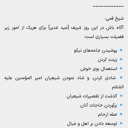
____________
شیخ قمی:
آگاه باش در این روز شریف [عید غدیر] براى هریک از امور زیر
فضیلت بسیارى است:
پوشیدن جامه‌‏هاى نیکو
زینت‏ کردن
استعمال بوى خوش
شادى کردن، و شاد نمودن شیعیان امیر المؤمنین علیه
السّلام
گذشت از تقصیرات شیعیان
برآوردن‏ حاجات آنان
صله ارحام
توسعه دادن بر اهل و عیال