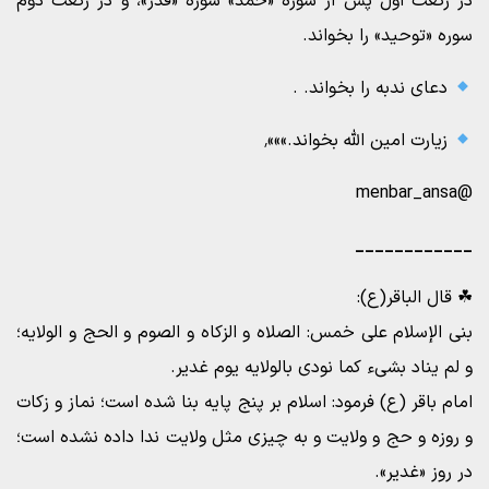
در رکعت اول پس از سوره «حمد» سوره «قدر»، و در رکعت دوم‏
سوره «توحید» را بخواند.
دعاى ندبه را بخواند. .
زیارت امین الله بخواند.»»»٬
@menbar_ansa
____________
☘ قال الباقر(ع):
بنی الإسلام علی خمس: الصلاه و الزکاه و الصوم و الحج و الولایه؛
و لم یناد بشیء کما نودی بالولایه یوم غدیر.
امام باقر (ع) فرمود: اسلام بر پنج پایه بنا شده است؛ نماز و زکات
و روزه و حج و ولایت و به چیزی مثل ولایت ندا داده نشده است؛
در روز «غدیر».