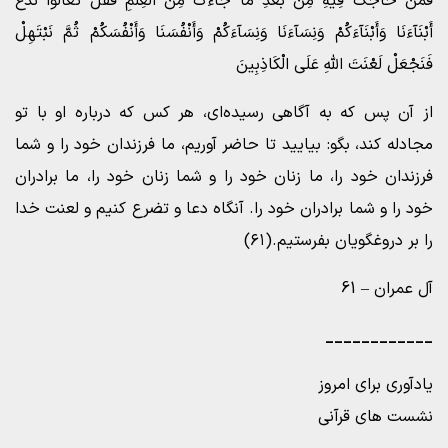
فَمَنْ حَآجَّکَ فِیهِ مِنْ بَعْدِ مَا جَآءَکَ مِنَ الْعِلْمِ فَقُلْ تَعَالَوْا نَدْعُ
أَبْنَآءَنَا وَأَبْنَآءَکُمْ وَنِسَآءَنَا وَنِسَآءَکُمْ وَأَنْفُسَنَا وَأَنْفُسَکُمْ ثُمَّ نَبْتَهِلْ
فَنَجْعَلْ لَعْنَتَ اللَّهِ عَلَى الْکَاذِبِینَ
از آن پس که به آگاهی رسیده‌ای، هر کس که درباره او با تو
مجادله کند، بگو: بیایید تا حاضر آوریم، ما فرزندان خود را و شما
فرزندان خود را، ما زنان خود را و شما زنان خود را، ما برادران
خود را و شما برادران خود را. آنگاه دعا و تضرع کنیم و لعنت خدا
را بر دروغگویان بفرستیم.(۶۱)
آل عمران – 61
____________
یادآوری برای امروز
نشست های قرآنی