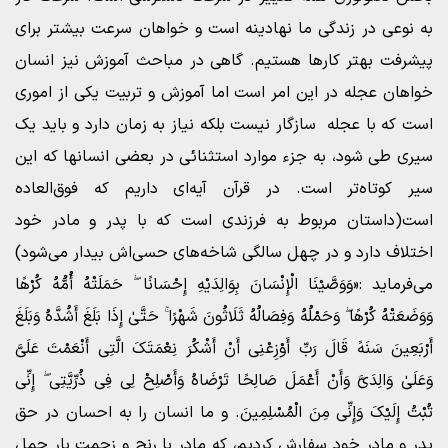
به نوعی در زندگی ما نهادینه است و خواهان سرعت بیشتر برای
پیشرفت بهتر کارها هستیم. گاهی در مباحث آموزش نیز انسان
خواهان عجله در این‌ امر است اما آموزش و تربیت یکی از اموری
است که با عجله سازگار نیست بلکه نیاز به زمان دارد و باید یک
سیری طی شود، به جزء موارد استثنائی در بعضی انسانها که این
سیر کوتاه‌تر است. در قرآن آیه‌ای داریم که فوق‌العاده
است(داستان مربوط به فرزندی است که با پدر و مادر خود
اختلاف دارد و در چهل سالگی شاخه‌های حسی‌اش بیدار می‌شود)
می‌فرماید :«وَوَصَّیْنَا الْإِنْسَانَ بِوَالِدَیْهِ إِحْسَانًا ۖ حَمَلَتْهُ أُمُّهُ کُرْهًا
وَوَضَعَتْهُ کُرْهًا ۖ وَحَمْلُهُ وَفِصَالُهُ ثَلَاثُونَ شَهْرًا ۚ حَتَّىٰ إِذَا بَلَغَ أَشُدَّهُ وَبَلَغَ
أَرْبَعِینَ سَنَهً قَالَ رَبِّ أَوْزِعْنِی أَنْ أَشْکُرَ نِعْمَتَکَ الَّتِی أَنْعَمْتَ عَلَیَّ
وَعَلَىٰ وَالِدَیَّ وَأَنْ أَعْمَلَ صَالِحًا تَرْضَاهُ وَأَصْلِحْ لِی فِی ذُرِّیَّتِی ۖ إِنِّی
تُبْتُ إِلَیْکَ وَإِنِّی مِنَ الْمُسْلِمِینَ. و ما انسان را به احسان در حق
پدر و مادر خود سفارش کردیم، که مادر با رنج و زحمت بار حمل