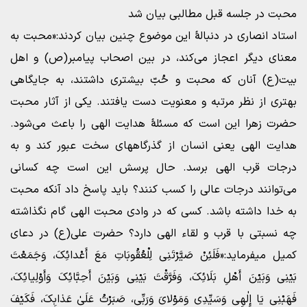
محبت در جلسه قبل مطالبی بیان شد
استاد انصاری در دنبالۀ این موضوع چنین بیان کردند:«محبت به
معنای دیگر اعجاز می‌کند، در بین اصحاب پیامبر(ص) و اهل
بیت(ع) آنان که محبت و حُبّ بیشتری داشتند، به جایگاهی
بهتری از نظر مرتبه و معنویت دست یافتند. یکی از آثار محبت
حضرت زهرا این است که مسئلۀ هدایت الهی را باعث می‌شود.
هدایت الهی یعنی انسان از گذرگاههای سخت عبور کند و به
درجات قرب الهی برسد. حال پرسش این است چه کسانی
می‌توانند درجات عالی را کسب کنند؟ باید پاسخ داد آنکه محبت
به خدا داشته باشد. کسی که در وادی محبت الهی گام نگذاشته
چه نسبتی با قرب و لقاء الهی دارد؟ حضرت علی(ع) در دعای
کمیل میفرماید:«فَلَئِنْ صَیَّرْتَنِى لِلْعُقُوبَاتِ مَعَ أَعْدائِکَ، وَجَمَعْتَ
بَیْنِى وَبَیْنَ أَهْلِ بَلَائِکَ، وَفَرَّقْتَ بَیْنِى وَبَیْنَ أَحِبَّائِکَ وَأَوْلِیائِکَ،
فَهَبْنِى یَا إِلٰهِى وَسَیِّدِى وَمَوْلاىَ وَرَبِّى، صَبَرْتُ عَلَىٰ عَذابِکَ، فَکَیْفَ