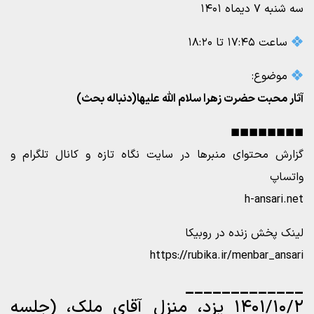
سه شنبه ۷ دیماه ۱۴۰۱
ساعت ۱۷:۴۵ تا ۱۸:۲۰
موضوع:
آثار محبت حضرت زهرا سلام الله علیها(دنباله بحث)
◼◼◼◼◼◼◼◼
گزارش محتوای منبرها در سایت نگاه تازه و کانال تلگرام و
واتساپ
h-ansari.net
لینک پخش زنده در روبیکا
https://rubika.ir/menbar_ansari
_____________
۱۴۰۱/۱۰/۲ یزد، منزل آقای ملک، (جلسه