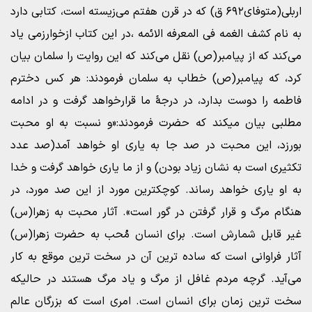
اربلی(متوفای۶۹۲ ق) که در قرن هفتم می‌زیسته است، کتابی دارد
به نام کشف الغمه فی المعرفه الائمه ،در این کتاب ازخوارزمی یاد
می‌کند که از پیامبر(ص) نقل می‌کند که این روایت را سلمان بیان
کرد، که پیامبر(ص) خطاب به سلمان فرمودند: هر کس دخترم
فاطمه را دوست بدارد، در درجۀ ما قرارخواهد گرفت و در ادامه
مطلبی بیان میکند که حضرت فرمودند:«و نسبت به او محبت
بورزد، این محبت در صد جا به یاری او خواهد آمد(صد عدد
تکثیری است به نشان زیاد بودن) و از ما یاری خواهد گرفت و خدا
به او یاری خواهد رساند. کوچکترین مورد از این صد مورد، در
هنگام مرگ و قرار گرفتن در گور است». آثار محبت به زهرا(س)
غیر قابل شمارش است. برای انسان مُحب به حضرت زهرا(س)
آثار فراوانی است که ساده ترین آن در سخت ترین موقع به کار
می‌آید. گرچه مردم غافل از مرگ و یاد مرگ هستند در حالیکه
سخت ترین زمان برای انسان است. امری است که بزرگان عالم