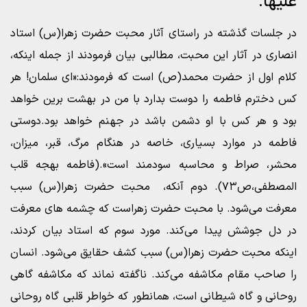
علیها.
در جلسات گذشته در راستای آثار محبت حضرت زهرا(س) استاد
انصاری در آثار این محبت،‌ مطالبی بیان فرمودند از جمله اینکه،
کلام اول از حضرت محمد(ص) است که فرمودند:«ای سلمان! هر
کس دخترم فاطمه را دوست بدارد با من در بهشت برین خواهد
بود و هر کس با او دشمن باشد در جهنم خواهد بود.دوستی
فاطمه در موارد بسیاری، خاصه در هنگام مرگ، قبر، میزان،
محشر، صراط و محاسبه سودمند است».(فاطمه بهجه قلب
المصطفی،ص۷۳). دوم آنکه، محبت حضرت زهرا(س) سبب
معرفت می‌شود. با محبت حضرت زهراست که چشمه های معرفت
در دل جوشش پیدا می‌کند. مورد سوم که استاد بیان کردند،
اینکه محبت حضرت زهرا(س) سبب کشف حقایق می‌شود. انسان
را صاحب مقام مکاشفه می‌کند. ناگفته نماند که مکاشفه گاهی
روحانی و گاه شیطانی است، همانطور که خواطر قلبی گاه روحانی