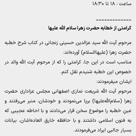
ساعت : ۱۸ تا ۱۸:۳۰
_____________
کرامتی از خطابه حضرت زهرا سلام الله علیها
مرحوم آیت‌ الله‌ سید عزالدین حسینی زنجانی در کتاب شرح خطبه
حضرت زهرا (علیهاالسلام) آورده‌اند:
مناسب است در این‏ جا، کرامتى‏ را که از مرحوم آیت الله والد در
خصوص این خطبه شنیدم نقل کنم.
ایشان میفرمودند:
مرحوم آیت الله شریعت نمازى اصفهانى مجلس عزادارى حضرت
زهرا (سلام‌الله‌علیها) برپا می‌‏نمودند و خودشان، منبر می‌رفتند و
عینِ خطبه را موضوع سخن قرار می‌دادند و با احاطه عجیبى که
به فنون اسلامى داشتند و با حافظه خارق العاده‌اشان، بیانات
بسیار جالبى ایراد می‌فرمودند.