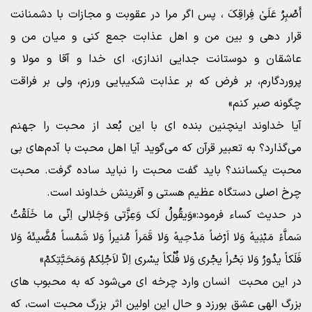
أَصْبِرُ عَلَىٰ فِراقِکَ ، پس اگر مرا در عقوبت و مجازات با دشمنانت
قرار دهی و بین من و اهل عذابت جمع کنی و میان من و
عاشقان و دوستانت جدایی اندازی، ای خدا و آقا و مولا و
پروردگارم، بر فرض که بر عذابت شکیبایی ورزم، ولی بر فراقت
چگونه صبر کنم»
آیا خداوند اینچنین بنده ای با این بُعد از محبت را جهنم
می‌گذارد؟ به تعبیر قرآن که می‌گوید آیا اهل محبت با آدم‌های بی
محبت یکسانند؟ باید گفت محبت را نباید ساده گرفت. محبت
چرخ اصلی دستگاه عظیم هستی و آفرینش خداوند است.
در حدیث کساء فرمود:«وَیقُولُ لَک وَعِزَّتی وَجَلالی اِنّی ما خَلَقْتُ
سَماَّءً مَبْنِیهً وَلا اَرْضاً مَدْحِیهً وَلا قَمَراً مُنیراً وَلا شَمْساً مُضَّیئَهً وَلا
فَلَکاً یدُورُ وَلا بَحْراً یجْری وَلا فُلْکاً یسْری اِلاّ لاَجْلِکمْ وَمَحَبَّتِکمْ»
در این محبت انسان وارد چرخه ای می‌شود که به محبوب های
بزرگ‌ الهی عشق بورزد و حال این اولین اثر بزرگ محبت است، که