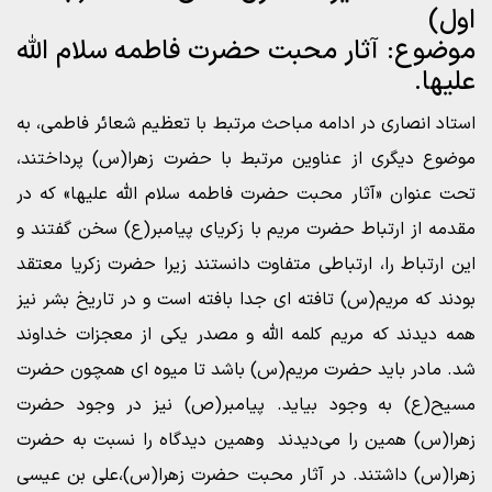
اول)
موضوع: آثار محبت حضرت فاطمه سلام الله
علیها.
استاد انصاری در ادامه مباحث مرتبط با تعظیم شعائر فاطمی، به
موضوع دیگری از عناوین مرتبط با حضرت زهرا(س) پرداختند،
تحت عنوان «آثار محبت حضرت فاطمه سلام الله علیها» که در
مقدمه از ارتباط حضرت مریم با زکریای پیامبر(ع) سخن گفتند و
این ارتباط را، ارتباطی متفاوت دانستند زیرا حضرت زکریا معتقد
بودند که مریم(س) تافته ای جدا بافته است و در تاریخ بشر نیز
همه دیدند که مریم کلمه الله و مصدر یکی از معجزات خداوند
شد. مادر باید حضرت مریم(س) باشد تا میوه ای همچون حضرت
مسیح(ع) به وجود بیاید. پیامبر(ص) نیز در وجود حضرت
زهرا(س) همین را می‌دیدند وهمین دیدگاه را نسبت به حضرت
زهرا(س) داشتند. در آثار محبت حضرت زهرا(س)،علی بن عیسی