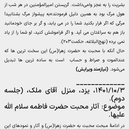
بشریت را به عجز وامی‌داشت. گریستن امیرالمؤمنین در هر شب از
هول مرگ بود به همین دلیل فرمودند:«به پیشواز مرگ بشتابید!
مرگی که اگر فرار بکنید شما را در می یابد، و گر بر جای خودمانید
باز هم به سراغتان می آید. و اگر فراموشش کنید، او شما را از یاد
نمی برد» (نهج‌البلاغه، حکمت۲۰۳).
حال آنکه با محبت به حضرت زهرا(س) این سخت ترین ها که
عندالموت و صراط و حساب است به ساده ترین ها تبدیل
می‌شود.
(نیازمند ویرایش)
_____________
۱۴۰۱/۱۰/۳، یزد، منزل آقای ملک، (جلسه
دوم).
موضوع: آثار محبت حضرت فاطمه سلام الله
علیها.
در ادامۀ مبحث محبت به حضرت زهرا(س) و آثار و نمودهای این