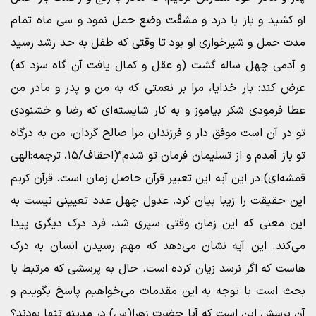
او کشید و باز با درد و مشقّت وضع حمل نمود و سی ماه تمام
مدت حمل و شیرخواری او بود تا وقتی که طفل به حد رشد رسید
و آدمی چهل ساله گشت (و عقل و کمال یافت آن گاه سزد که)
عرض کند: بار خدایا، مرا بر نعمتی که به من و پدر و مادر من
عطا فرمودی شکر بیاموز و به کار شایسته‌ای که رضا و خشنودی
تو در آن است موفق دار و فرزندان مرا صالح گردان، من به درگاه
تو باز آمدم و از تسلیمان فرمان تو شدم”(احقاف/۱۵، ترجمه:الهی
قمشه‌ای).در این آیه این تعبیر قرآن حاصل زمان است. قرآن کریم
این حقیقت را زیبا بیان کرد. عدول چهل عدد تعیینی نیست به
این معنی که این زمان وقتی سپری شد، فرد درک دیگری پیدا
می‌کند. این آیه نشان می‌دهد که مهم رسیدن انسان‌ به درک
هاست که اگر نرسد زیان کرده است. حال به پرسشی که مرتبط با
بحث است با توجه به این مقدمات می‌خواهیم پاسخ بگوییم و
آن پرسش این است که آیا حضرت زهرا(س) در مدینه تنها بودند؟