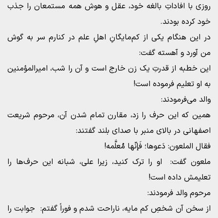
روزى با افاداتِ بالغه خود، عقل و هوش همه مستمعان را جذب
خود کرده بودند.
در این هنگام یکى از کم‌مایگانِ اهلِ علم در کنارم سر به گوش
من آورد و آهسته گفت:
این خطبه از قدرتِ یک زن خارج است و آن را شب، امیرالمؤمنین
به او تعلیم فرموده است!
والد می‌فرمودند:
همین که این حرف را زد، مقارن تمام شدن آن، مرحوم شریعت
اصفهانى در بالاى منبر با صداى بلند گفتند:
فقال الملعون: دَعوها؛ فَإنّها مُعلَّمه!
ملعون گفت: او را ترک کنید، زیرا على، شبانه این حرف‌ها را
تعلیمش داده است!
مرحوم والد فرمودند:
از سخن آن شخصِ کم مایه، ناراحت شدم و فوراً گفتم: جوابت را