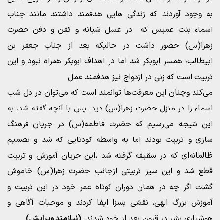
به وجود آوردند که زندگی هایی هدفمند داشتند مانند جناب
اسماء بنت عمیس که در غسل شبانه و کفن و دفن حضرت
زهرا(س) حضور داشت در حالیکه بعد از جناب جعفر بن
ابیطالب، همسر ابوبکر شد اما در اهداف ابوبکر همراه نبود و این
تربیت است که زنی در ازدواج نیز هدفمند عمل
می‌کند و‌چنان این معرفت‌ها توانمند است که می‌توا‌ن در دل شب
اسماء را در منزل حضرت زهرا(س) دید. پس با آنچه گفته شد، به
این نتیجه می‌رسیم که حضرت فاطمه(س) در جریان فرهنگ
سازی و تربیت بودند اما به واسطه کودتایی که شد و تصمیم
ظالمانه‌ای که در سقیفه گرفته شد ،این جریان آموزش و تربیت
قطع شد و این سیر تربیتی ازجانب حضرت زهرا(س) خاموش
گشت اگر چه در همان دوران کوتاه عمر خود در این تربیت و
آموزش بزرگ الهی، نقشی بسزا ایفا کردند و موجبات آگاهی و
هوشیاری بشر در قرون بعد از خود شدند.
(نیازمند ویرایش)