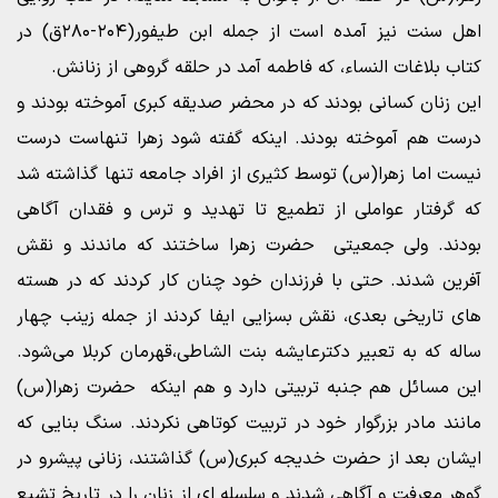
اهل سنت نیز آمده است از جمله ابن طیفور(۲۰۴-۲۸۰ق) در
کتاب بلاغات النساء، که فاطمه آمد در حلقه گروهی از زنانش.
این زنان کسانی بودند که در محضر صدیقه کبری آموخته بودند و
درست هم آموخته بودند. اینکه گفته شود زهرا تنهاست درست
نیست اما زهرا(س) توسط کثیری از افراد جامعه تنها گذاشته شد
که گرفتار عواملی از تطمیع تا تهدید و ترس و فقدان آگاهی
بودند. ولی جمعیتی حضرت زهرا ساختند که ماندند و نقش
آفرین شدند. حتی با فرزندان خود چنان کار کردند که در هسته
های تاریخی بعدی، نقش بسزایی ایفا کردند از جمله زینب چهار
ساله که به تعبیر دکترعایشه بنت الشاطی،قهرمان کربلا می‌شود.
این مسائل هم جنبه تربیتی دارد و هم اینکه حضرت زهرا(س)
مانند مادر بزرگوار خود در تربیت کوتاهی نکردند. سنگ بنایی که
ایشان بعد از حضرت خدیجه کبری(س) گذاشتند، زنانی پیشرو در
گوهر معرفت و آگاهی شدند و سلسله ای از زنان را در تاریخ تشیع