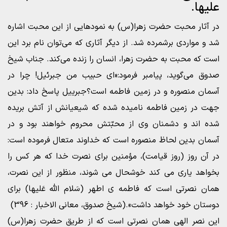
علیها.
در آثار محبت حضرت زهرا(س) به نمودهایی از این محبت اشاره
شد و مواردی برشمرده شد. از دیگر آثاری که می‌توان نام برد این
است که محبت به حضرت زهرا، انسان را زنده می‌کند. جناب شیخ
صدوق می‌گوید، پیامبر فرمود:«ای حبیب من جبرئیل! چرا در
آسمان منصوره و در زمین فاطمه است؟جبرییل پاسخ داد: بدین
جهت در زمین فاطمه نامیده شده که شیعیانش از آتش بریده
شده اند و دشمنان وی از محبّتش محروم خواهند بود و در
آسمان بدین لحاظ منصوره است که خداوند متعال فرموده است:
در آن روز (روز قیامت)، مؤمنین برای نصرت خدا که هر کس را
بخواهد یاری می کند خوشحال می شوند، منظور از این نصرت،
همان نصرتی است که فاطمه ی اطهر (سَلام الله عَلیها) برای
دوستان خود خواهد داشت».(شیخ صدوق، معانی الاخبار : 396)
این نصر الهی همان نصرتی است که از طریق حضرت زهرا(س)