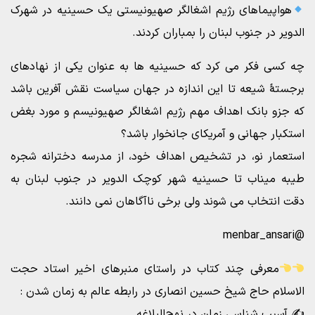
هواپیماهای رژیم اشغالگر صهیونیستی یک حسینیه در شهرک
الدویر در جنوب لبنان را بمباران کردند.
چه کسی فکر می کرد که حسینیه ها به عنوان یکی از نهادهای
برجستۀ شیعه تا این اندازه در جهان سیاست نقش آفرین باشد
که جزو بانک اهداف مهم رژیم اشغالگر صهیونیسم و مورد بغض
استکبار جهانی و آمریکای جانخوار باشد؟
استعمار نو، در تشخیص اهداف خود، از مدرسه دخترانه شجره
طیبه میناب تا حسینیه شهر کوچک الدویر در جنوب لبنان به
دقت انتخاب می شوند ولی برخی ناآگاهان نمی دانند.
@menbar_ansari
معرفی چند کتاب در راستای منبرهای اخیر استاد حجت
الاسلام حاج شیخ حسین انصاری در رابطه عالم به زمان شدن :
✍ آسیب شناسی زمان در نهج‌البلاغه