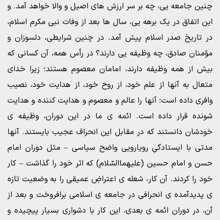
چنین جامعه یى، چه بر سر ارزش هاى اصیل و والا خواهد آمد. و
این اتفاق در یک برهه یى، سال ها بعد از وفات نبى مکرم اسلام،
در تاریخ صدر اسلام پیش آمد. در چنین شرایطى، دلسوزان و
مؤمنان صادق، چه وظیفه یى دارند؟ در رأس همه، آن کسانى که
بیش از همه وظیفه دارند، امامان معصوم هستند؛ زیرا خداى
متعال به آنها از علم خود، از روح خود، از هدایت خود، نصیب
وافرى داده است؛ آنها را عالم و معصوم و هدایت کننده و هدایت
شونده قرار داده است. ائمه ى ما در این دوران، وظیفه ى
خودشان دانستند که در مقابل این انحراف عجیب بایستند. آنها
مدتى با ایستادگىِ رویارویی واضح سیاسى – مثل دوران امام
حسن و امام حسین (علیهماالسّلام) که اثر خود را گذاشت – کار
خود را کردند. آن کار، شعله ى اعتراضِ عمیقى را به وضعیت تازه
ى پدیدآمده ى انحرافى در جامعه ى اسلامى برافروخت و بعد از
آن، در دوران ائمه ى بعدى، این کار با دشوارى بسیار پیچیده و