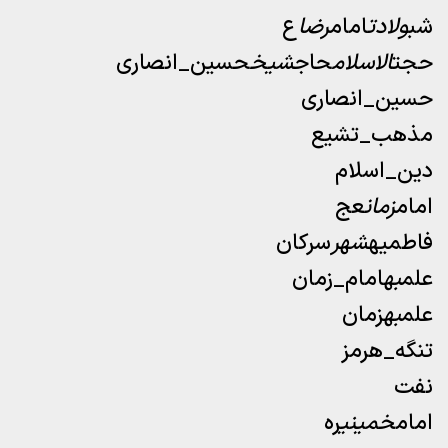
شب
ولادت
امام
رضا
ع
حجت
الاسلام
حاج
شیخ
حسین_انصاری
حسین_انصاری
مذهب_تشیع
دین_اسلام
امام
زمان
عج
فاطمیه
شهر
سرکان
علم
به
امام_زمان
علم
به
زمان
تنگه_هرمز
نفت
امام
خمینی
ره