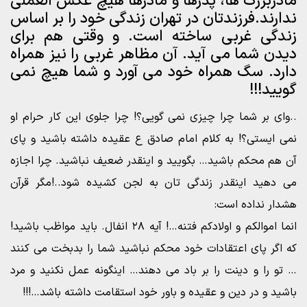
مادربزرگ ها، پدرها و مادرها هیچ عکس العملی
ندارند.فرزندتان در تهران زندگی خود را بر اساس
زندگی غربی ساخته است. و وقتی هم برای
دیدن شما می آید. آن مظاهر غربی را نیز همراه
دارد. سگ همراه خود می آورد و شما هیچ نمی
گویید!!!
..وای بر شما چرا چیزی نمی گویی؟! چرا جلوی این کار حرام او
نمی ایستی؟! به کلام امام صادق ع عقیده داشته باشید و پای
آن هم محکم باشید… بگویید و اینقدر ضعیف نباشید. چرا اجازه
می دهید اینقدر زندگی تان به لجن کشیده شود..!مگر قرآن
هشدار نداده است:
انما اموالکم و اولادکم فتنه…! آیه ۲۸ انفال. باید مواظب باشید!
که اگر پای اعتقادات خود محکم نباشید شما را بدبخت می کنند
… تو را و دینت را بر باد می دهند… اینگونه عمل نکنید و مرد
باشید و در دین و عقیده و باور خود استقامت داشته باشد…!!!