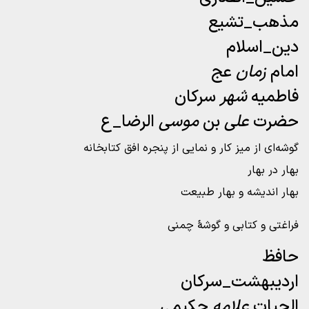
مذهب_تشیع
دین_اسلام
امام
زمان
عج
فاطمیه
شهر
سرکان
حضرت
علی
بن
موسی
الرضا_ع
گوشه‌ای از میز کار و نمایی از پنجره افق کتابخانه
بهار در بهار
بهار اندیشه و بهار طبیعت
فراغتی و کتابی و گوشۀ چمنی
حافظ
اردیبهشت_سرکان
الحیات
علامه
حکیمی