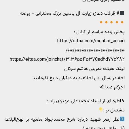
# قرائت دعای زیارت آل یاسین بزرگ سخنرانی – روضه
پخش زنده مراسم از کانال :
https://eitaa.com/menbar_ansari
«««««««««««««««««««««»»»»»»»«»»»««
https://eitaa.com/joinchat/3136554537Cad2d77c482
لینک هیئت قمربنی هاشم سرکان
لطفادرارسال این اطلاعیه به دیگران دریغ نفرمایید
اجرکم عندالله
خاطره ای از استاد محمدعلی مهدوی راد ؛
مشتمل بر :
نظر رهبر شهید درباره شرح محمدجواد مغنیه بر نهج‌البلاغه
(فی ظلال نهج‌البلاغه )