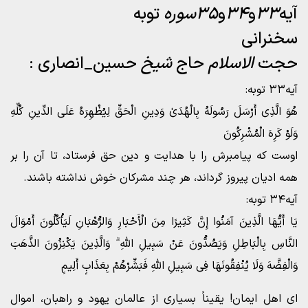
آیه
۳۳
و
۳۴
و
۳۵سوره
توبه
سخنرانی
حجت
الاسلام
حاج
شیخ
حسین_انصاری :
آیه۳۳ توبه:
هُوَ الَّذِی أَرْسَلَ رَسُولَهُ بِالْهُدَىٰ وَدِینِ الْحَقِّ لِیُظْهِرَهُ عَلَى الدِّینِ کُلِّهِ
وَلَوْ کَرِهَ الْمُشْرِکُونَ
اوست که پیامبرش را با هدایت و دین حق فرستاد، تا آن را بر
همه ادیان پیروز گرداند، هر چند مشرکان خوش نداشته باشند.
آیه۳۴ توبه:
یَا أَیُّهَا الَّذِینَ آمَنُوا إِنَّ کَثِیرًا مِنَ الْأَحْبَارِ وَالرُّهْبَانِ لَیَأْکُلُونَ أَمْوَالَ
النَّاسِ بِالْبَاطِلِ وَیَصُدُّونَ عَنْ سَبِیلِ اللَّهِ ۗ وَالَّذِینَ یَکْنِزُونَ الذَّهَبَ
وَالْفِضَّهَ وَلَا یُنْفِقُونَهَا فِی سَبِیلِ اللَّهِ فَبَشِّرْهُمْ بِعَذَابٍ أَلِیمٍ
ای اهل ایمان! یقیناً بسیاری از عالمان یهود و راهبان، اموال