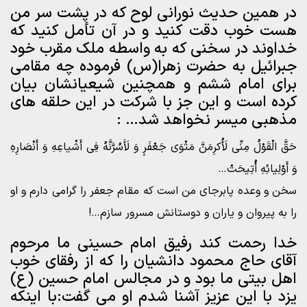
در همین حدیث نورانی لوح که در پشت سر من
هست خوب دقت کنید و در آن تأمل کنید که
خداوند در سخنی که به واسطه ملک مقرب خود
جبرائیل به حضرت زهرا(س) فرموده چه مقامی
برای امام ششم و همچنین شیعیانشان بیان
کرده است و این جز با شرکت در این حلقه های
مذهبی میسر نخواهد شد… :
حَقَّ الْقَوْلُ مِنِّی لَأُکرِمَنَّ مَثْوَی جَعْفَرٍ وَ لَأَسُرَّنَّهُ فِی أَشْیاعِهِ وَ أَنْصَارِهِ
وَ أَوْلِیائِهِ أُتِیحَتْ…
سخن و وعده پابرجای من است که مقام جعفر را گرامی دارم و او
را به پیروان و یاران و دوستانش مسرور سازم…!
خدا رحمت کند رفیق امام حسینی ما مرحوم
آقای حاج محمود دانشیان را که از رفقای خوب
اهل بیتی ما بود و در مجالس امام حسین (ع)
یزد با این عزیز آشنا شدم او می گفت:با اینکه