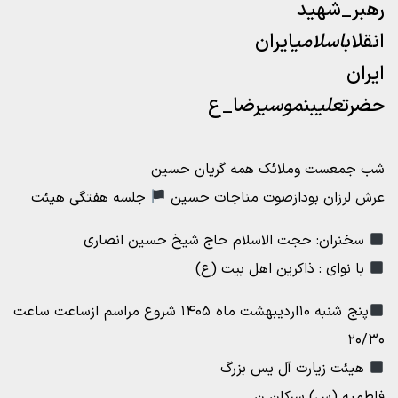
رهبر_شهید
انقلاب
اسلامی
ایران
ایران
حضرت
علی
بن
موسی
رضا_ع
شب جمعست وملائک همه گریان حسین
عرش لرزان بودازصوت مناجات حسین
جلسه هفتگی هیئت
سخنران: حجت الاسلام حاج شیخ حسین انصاری
با نوای : ذاکرین اهل بیت (ع)
پنج شنبه ۱۰اردیبهشت ماه ۱۴۰۵ شروع مراسم ازساعت ساعت
۲۰/۳۰
هیئت زیارت آل یس بزرگ
فاطمیه (س) سرکان ن