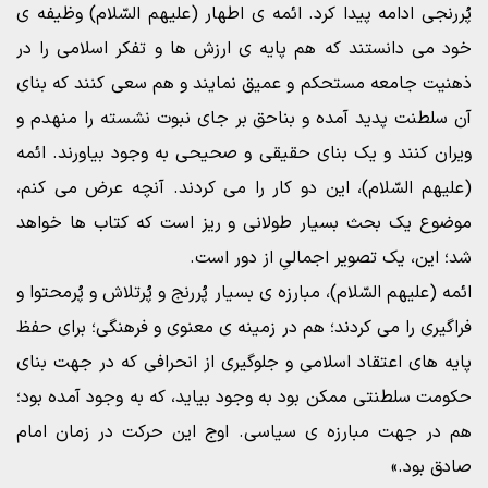
پُررنجى ادامه پیدا کرد. ائمه ى اطهار (علیهم السّلام) وظیفه ى
خود مى دانستند که هم پایه ى ارزش ها و تفکر اسلامى را در
ذهنیت جامعه مستحکم و عمیق نمایند و هم سعى کنند که بناى
آن سلطنت پدید آمده و بناحق بر جاى نبوت نشسته را منهدم و
ویران کنند و یک بناى حقیقى و صحیحى به وجود بیاورند. ائمه
(علیهم السّلام)، این دو کار را مى کردند. آنچه عرض مى کنم،
موضوع یک بحث بسیار طولانى و ریز است که کتاب ها خواهد
شد؛ این، یک تصویر اجمالىِ از دور است.
ائمه (علیهم السّلام)، مبارزه ى بسیار پُررنج و پُرتلاش و پُرمحتوا و
فراگیرى را مى کردند؛ هم در زمینه ى معنوى و فرهنگى؛ براى حفظ
پایه هاى اعتقاد اسلامى و جلوگیرى از انحرافى که در جهت بناى
حکومت سلطنتى ممکن بود به وجود بیاید، که به وجود آمده بود؛
هم در جهت مبارزه ى سیاسى. اوج این حرکت در زمان امام
صادق بود.»