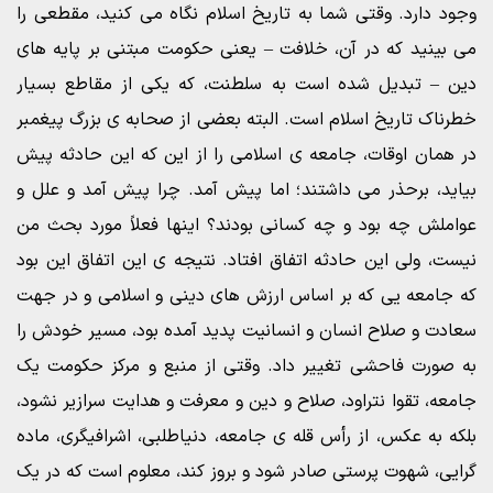
وجود دارد. وقتى شما به تاریخ اسلام نگاه مى کنید، مقطعى را
مى بینید که در آن، خلافت – یعنى حکومت مبتنى بر پایه هاى
دین – تبدیل شده است به سلطنت، که یکى از مقاطع بسیار
خطرناک تاریخ اسلام است. البته بعضى از صحابه ى بزرگ پیغمبر
در همان اوقات، جامعه ى اسلامى را از این که این حادثه پیش
بیاید، برحذر مى داشتند؛ اما پیش آمد. چرا پیش آمد و علل و
عواملش چه بود و چه کسانى بودند؟ اینها فعلاً مورد بحث من
نیست، ولى این حادثه اتفاق افتاد. نتیجه ى این اتفاق این بود
که جامعه یى که بر اساس ارزش هاى دینى و اسلامى و در جهت
سعادت و صلاح انسان و انسانیت پدید آمده بود، مسیر خودش را
به صورت فاحشى تغییر داد. وقتى از منبع و مرکز حکومت یک
جامعه، تقوا نتراود، صلاح و دین و معرفت و هدایت سرازیر نشود،
بلکه به عکس، از رأس قله ى جامعه، دنیاطلبى، اشرافیگرى، ماده
گرایى، شهوت پرستى صادر شود و بروز کند، معلوم است که در یک