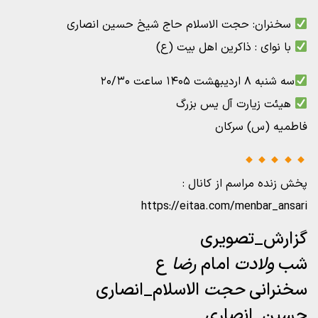
سخنران: حجت الاسلام حاج شیخ حسین انصاری
با نوای : ذاکرین اهل بیت (ع)
سه شنبه ۸ اردیبهشت ۱۴۰۵ ساعت ۲۰/۳۰
هیئت زیارت آل یس بزرگ
فاطمیه (س) سرکان
پخش زنده مراسم از کانال :
https://eitaa.com/menbar_ansari
گزارش_تصویری
شب
ولادت
امام
رضا
ع
سخنرانی
حجت
الاسلام_انصاری
حسین_انصاری