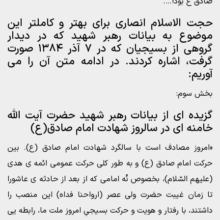
صادق ع بود!….
حجت الاسلام انصاری برای بهتر و کاملتر این
موضوع به بیانات رهبر شهید که در دیدار
گروهی از بسیجیان که در ۷ آذر ۱۳۸۴ صورت
گرفت، اشاره کردند. در ادامه متن آن را می
آوریم:
بخش سوم:
گزیده ای از بیانات رهبر شهید حضرت آیت الله
خامنه ای در سالروز شهادت امام صادق(ع)
«امروز مصادف است با سالگرد شهادت امام صادق (ع). بین
حرکت امام صادق (ع) و به طور کلى حرکت عمومى ائمه ى هدى
(علیهم السّلام)، بخصوص نُه امامى که از بعد از حادثه ى عاشورا
تا زمان غیبت حضرت ولى عصر (ارواحنا فداه) این منصب را
داشتند، با رفتار و هویت و حرکت بسیجىِ امروز ملت ما، رابطه یى