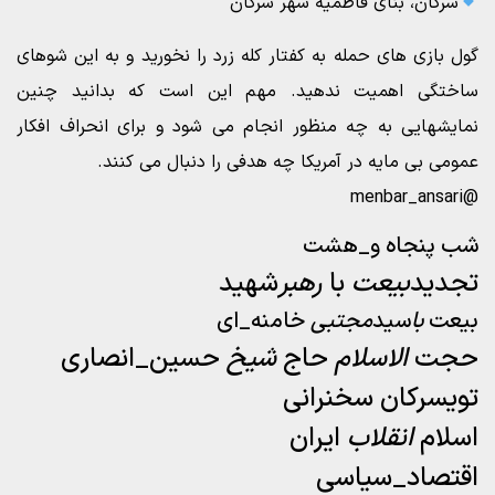
سرکان، بنای فاطمیه شهر سرکان
گول بازی های حمله به کفتار کله زرد را نخورید و به این شوهای
ساختگی اهمیت ندهید. مهم این است که بدانید چنین
نمایشهایی به چه منظور انجام می شود و برای انحراف افکار
عمومی بی مایه در آمریکا چه هدفی را دنبال می کنند.
@menbar_ansari
شب پنجاه و_هشت
تجدید
بیعت
با
رهبر
شهید
بیعت
با
سید
مجتبی
خامنه_ای
حجت
الاسلام
حاج
شیخ
حسین_انصاری
تویسرکان سخنرانی
اسلام
انقلاب
ایران
اقتصاد_سیاسی