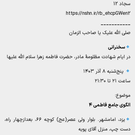
سجاد 12
https://nshn.ir/rb_ehcpGWen2
___________
صلی الله علیک یا صاحب الزمان
سخنرانی
در ایام شهادت مظلومۀ مادر، حضرت فاطمه زهرا سلام الله علیها
پنج‌شنبه ۸ آذر ۱۴۰۳
ساعت ۲۱ تا ۲۱:۳۰
موضوع:
الگوی جامع فاطمی ۴
یزد، امامشهر. بلوار ولی عصر(عج) کوچه ۶۶، بعدازچهار راه،
دست چپ، منزل آقای پویه