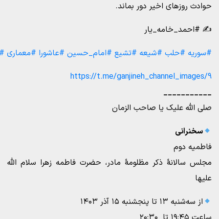
حوادث روزهای اخیر دور بماند.
✍️ #احمد_خامه_یار
#سوریه
#حلب
#شیعه
#تشیع
#امام_حسین
#عاشورا
#معماری
#م
https://t.me/ganjineh_channel_images/9
___________
صلی الله علیک یا صاحب الزمان
سخنرانی
فاطمیه دوم
مجلس سالانۀ ذکر مظلومۀ مادر، حضرت فاطمه زهرا سلام الله
علیها
از سه‌شنبه ۱۳ تا پنجشنبه ۱۵ آذر ۱۴۰۳
ساعت ۱۹:۴۵ تا ۲۰:۳۰