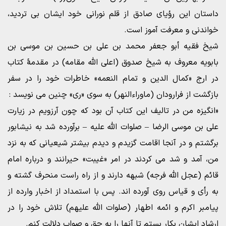
داستان این رؤیای صادق از قلم نورانی خود ایشان بی تردید،
خواندنی و معرفت آموز است.
شیخ فقیه أبو جعفر محمد بن علی بن حسین بن موسی بن
بابویه معروف به شیخ صدوق (اعلی الله مقامه) در مقدمۀ کتاب
در ارج «کمال الدین و تمام النعمه» خاطرات خود را در سفر
بازگشت از فرارودان (ماوراءالنهر) به سوی «ری» چنین می نویسد :
«انگیزه من در تالیف این کتاب آن بود که چون آرزویم در زیارت
علی بن موسی الرضا – صلوات الله علیه – برآورده شد به نیشابور
برگشتم و در آنجا اقامت گزیدم و دیدم بیشتر شیعیانی که به نزد
من، آمد و شد می کردند در امر «غیبت» حیرانند و درباره امام
قائم (عجل الله فرجه) شبهه دارند و از راه راست منحرف گشته و
به رأی و قیاس روی آورده اند. پس با استمداد از اخبار وارده از
پیامبر اکرم و ائمه اطهار (صلوات الله علیهم) تلاش خود را در
ارشاد ایشان بکار بستم تا آنها را به حق و صواب دلالت کنم.