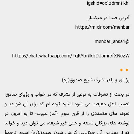
igshid=ox1zdmn1lkhl
آدرس صدا در میکسلر
https://mixlr.com/menbar
@menbar_ansari
https://chat.whatsapp.com/FgKYbi1lkbDJomrcfXNczW
رؤیای زیبای تشرف شیخ صدوق(ره)
در بحث از تشرفات به نوعی از تشرف که در خواب و رؤیای صادق،
نصیب اهل معرفت می شود اشاره کرده ام که برای آن شواهد و
نمونه های متعددی را از قرن سوم -آغاز غیبت- تا به امروز، در
نوشته های بزرگان شیعه و حتی غیر شیعه، می توان دید و خواند
که از بهترین آن حکایات، گزارش شیخ صدوق(ره) است. ترجمۀ