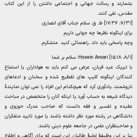
بشمارند و رسالت جهانی و اجتماعی داشتن را از این کتاب
مقدس، نفی کنند.
[۷/۳۱،‏ ۱۷:۳۶] ط. ق: سلام جناب آقای انصاری.
برای اینگونه نظرها چه جوابی داریم
وچه پاسخی باید داد..راهنمائی کنید. متشکرم.
[۸/۱،‏ ۱۵:۱۸] Hosein Ansari: سلام بر شما
با تبریک عید قربان، عرض می کنم باید به هواداران یا استماع
کنندگان اینگونه کلیپ های تقطیع شده و سخنان و ادعاهای
ناروشمند، یادآوری کرد که هیچکدام این افراد را نمی توان نمایندۀ
دیدگاه شیعه به حساب آورد یا اینکه آنان را متخصص در مباحث
عقیده و تفسیر و فقه دانست که صاحب مدرک حوزوی و
دانشگاهی در رشته مورد نظر داشته باشند یا مورد تایید متفکران
و صاحبنظران علمی در جامعه علوم دینی باشند.
بنا بر این وظیفۀ اولیۀ طالبان این است که برای آگاهی و اطلاع