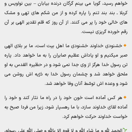
خواهم رسید، گویا مى بینم گرگان درنده بیابان – بین نواویس و
کربلا ـ بند بند تنم را پاره کرده و از من شکم هاى تهى و مشک
هاى خالى خود را پر مى کنند. از آن روز که قلم تقدیر الهى بر آن
رقم خورده گریزى نیست.
خشنودى خداوند خشنودى ما اهل بیت است، ما بر بلای الهی
صبر میکنیم و او پاداش عظیم صابران را به ما خواهد داد. پاره
تن رسول خدا هرگز از وی جدا نمى شود و در حظیره القدس به او
ملحق خواهد شد و چشمان رسول خدا به ذرّیه اش روشن مى
شود و وعده اش توسّط آنان وفا خواهد شد.
هر کس آماده است خون خود را در راه ما نثار کند و خود را
آماده لقاى خداوند سازد، با ما رهسپار شود، زیرا من فردا صبح به
خواست خداوند حرکت خواهم کرد.
الحمد لله و ما شاء الله و لا قوه الا بالله و صلی الله علی رسوله،