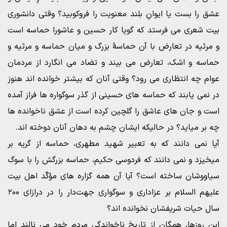
عشق را بست یا ایوانِ بلند معنویت را فروکوبید؟ وقتی دانشوری
بیت شعری می فرستد که گویا کار حسین و عاشورا حماسه است
و مرثیه در تعارض با آن حماسۀ بزرگ و میان حماسه و مرثیه و
حماسه و اشک، تعارض می بیند و تضاد می انگارد از مردمان
عوام چه انتظاری می رود؟ وقتی آنان که بیشتر خوانده اند هنوز
در نمی یابند که حماسه های حسینی از گذر سوگواره ها فراز آمده
است و جان های عاشق را گلچین کرده است از عشق ناخوانده ها
چه بر میاید؟ در حالیکه ایشان چشم به دهان آنان دوخته اند.
آیا نمی دانند که به تعبیر شهید مطهری، حماسه از گریه بر
میخیزد و نمی دانند که فردوسی حکیم، حماسه بزرگش را با سوگ
سیاووشان ساخته است؟ آیا آن همه گزاره های مؤکّد اهل بیت
علیهم السلام بر عزاداری و سوگواری جهت‌دار را در درازای ۲۰۰
سال حیات شریفشان نخوانده اند؟
این روزها، همگان از تاریخ ناخواندگی مردم خود می نالند اما