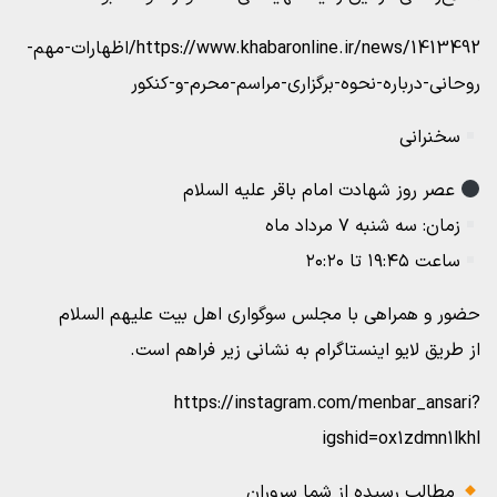
https://www.khabaronline.ir/news/1413492/اظهارات-مهم-
روحانی-درباره-نحوه-برگزاری-مراسم-محرم-و-کنکور
سخنرانی
عصر روز شهادت امام باقر علیه السلام
زمان: سه شنبه ۷ مرداد ماه
ساعت ۱۹:۴۵ تا ۲۰:۲۰
حضور و همراهی با مجلس سوگواری اهل بیت علیهم السلام
از طریق لایو اینستاگرام به نشانی زیر فراهم است.
https://instagram.com/menbar_ansari?
igshid=ox1zdmn1lkhl
مطالب رسیده از شما سروران