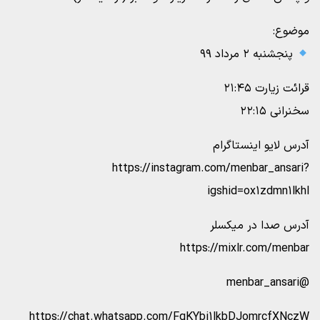
موضوع:
پنجشنبه ۲ مرداد ۹۹
قرائت زیارت ۲۱:۴۵
سخنرانی ۲۲:۱۵
آدرس لایو اینستاگرام
https://instagram.com/menbar_ansari?
igshid=ox1zdmn1lkhl
آدرس صدا در میکسلر
https://mixlr.com/menbar
@menbar_ansari
https://chat.whatsapp.com/FgKYbi1lkbDJomrcfXNczW