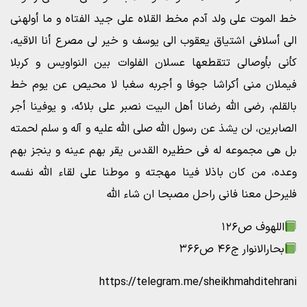
خط الموت علی ولد آدم مخط القلاه علی جید الفتاه و ما أولهنی
الی أسلافی اشتیاق یعقوب الی یوسف و خیر لی مصرع أنا الاقیه،
کأنی بأوصالی تتقطعها عسلان الفلوات بین النواویس و کربلا
فیملان منی أکراشا جوفا و أجربه سغبا لا محیص عن یوم خط
بالقلم، رضی الله رضانا أهل البیت نصبر علی بلائه، و یوفینا أجر
الصابرین، لن یشذ عن رسول الله صلی الله علیه و آله و سلم لحمته
بل هی مجموعه له فی حظیره القدس یقر بهم عینه و ینجز بهم
وعده، من کان باذلا فینا مهجته و موطنا علی لقاء الله نفسه
فلیرحل معنا فانی راحل مصبحا ان شاء الله
اللهوف ص۱۲۶
بحارالانوار ج۴۶ ص۳۶۶
https://telegram.me/sheikhmahditehrani