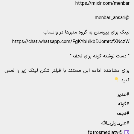
https://mixlr.com/menbar
@menbar_ansari
لینک برای پیوستن به گروه منبرها در واتساب
https://chat.whatsapp.com/FgKYbi1lkbDJomrcfXNczW
” دست نوشته گوته برای نجف ”
برای مشاهده ادامه این مستند با فیلتر شکن لینک زیر را لمس
کنید.
#غدیر
#گوته
#نجف
#علی_ولی_الله
@fotrosmediatv