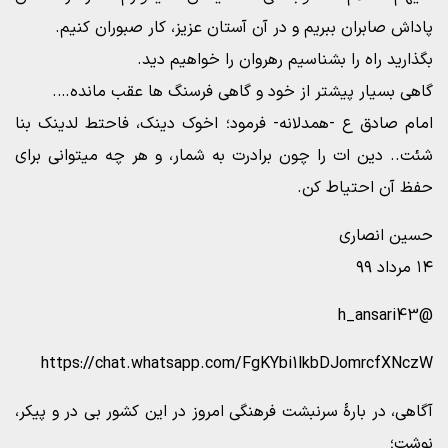
پاداش صابران ببریم و در آن آستان عزیز، کار صبوران کنیم.
بگذارید راه را بشناسیم رهروان را خواهیم دید.
گاهی بسیار پیشتر از خود و گاهی فرسنگ ها عقب مانده….
امام صادق ع -همدلانه- فرمود؛ اخوک دینک، فاحتط لدینک بنا
شئت.. دین ات را چون برادرت به شمار، و هر چه میتوانی برای
حفظ آن احتیاط کن.
حسین انصاری
۱۴ مرداد ۹۹
@h_ansari43
https://chat.whatsapp.com/FgKYbi1lkbDJomrcfXNczW
آگاهی، در بارۀ سرنبشت فرهنگی امروز در این کشور بی در و پیکر،
نوشت؛