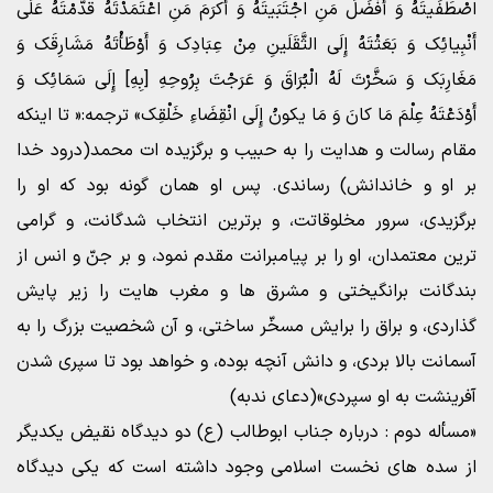
اصْطَفَیتَهُ وَ أَفْضَلَ مَنِ اجْتَبَیتَهُ وَ أَکرَمَ مَنِ اعْتَمَدْتَهُ قَدَّمْتَهُ عَلَی
أَنْبِیائِک وَ بَعَثْتَهُ إِلَی الثَّقَلَینِ مِنْ عِبَادِک وَ أَوْطَأْتَهُ مَشَارِقَک وَ
مَغَارِبَک وَ سَخَّرْتَ لَهُ الْبُرَاقَ وَ عَرَجْتَ بِرُوحِهِ [بِهِ] إِلَی سَمَائِک وَ
أَوْدَعْتَهُ عِلْمَ مَا کانَ وَ مَا یکونُ إِلَی انْقِضَاءِ خَلْقِک» ترجمه:« تا اینکه
مقام رسالت و هدایت را به حبیب و برگزیده ات محمد(درود خدا
بر او و خاندانش) رساندی. پس او همان گونه بود که او را
برگزیدی، سرور مخلوقاتت، و برترین انتخاب شدگانت، و گرامی
ترین معتمدان، او را بر پیامبرانت مقدم نمود، و بر جنّ و انس از
بندگانت برانگیختی و مشرق ها و مغرب هایت را زیر پایش
گذاردی، و براق را برایش مسخّر ساختی، و آن شخصیت بزرگ را به
آسمانت بالا بردی، و دانش آنچه بوده، و خواهد بود تا سپری شدن
آفرینشت به او سپردی»(دعای ندبه)
«مسأله دوم : درباره جناب ابوطالب (ع) دو دیدگاه نقیض یکدیگر
از سده های نخست اسلامی وجود داشته است که یکی دیدگاه