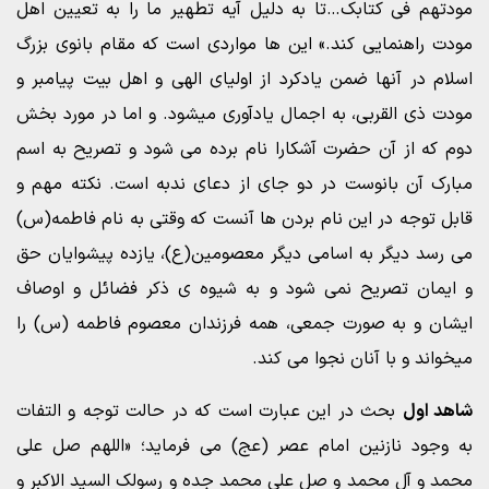
مودتهم فی کتابک…تا به دلیل آیه تطهیر ما را به تعیین اهل
مودت راهنمایی کند.» این ها مواردی است که مقام بانوی بزرگ
اسلام در آنها ضمن یادکرد از اولیای الهی و اهل بیت پیامبر و
مودت ذی القربی، به اجمال یادآوری میشود. و اما در مورد بخش
دوم که از آن حضرت آشکارا نام برده می شود و تصریح به اسم
مبارک آن بانوست در دو جای از دعای ندبه است. نکته مهم و
قابل توجه در این نام بردن ها آنست که وقتی به نام فاطمه(س)
می رسد دیگر به اسامی دیگر معصومین(ع)، یازده پیشوایان حق
و ایمان تصریح نمی شود و به شیوه ی ذکر فضائل و اوصاف
ایشان و به صورت جمعی، همه فرزندان معصوم فاطمه (س) را
میخواند و با آنان نجوا می کند.
شاهد اول
بحث در این عبارت است که در حالت توجه و التفات
به وجود نازنین امام عصر (عج) می فرماید؛ «اللهم صل علی
محمد و آل محمد و صل علی محمد جده و رسولک السید الاکبر و