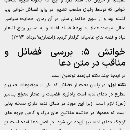
مفیدی از جریان یاد شده دارد و این که چگونه شیوۀ مناقب
خوانی که توسط رقبای مذهب تشیع، در برابر فضائل خوانی برپا
گشته بود و از سوی حاکمان سنی در آن زمان، حمایت سیاسی
-مالی میشد؛ عملا یه ورطۀ فساد افتاد و به مسیر رواج اشعار
تباه و قصه های عامیانه گرفتار گردید.(انصاری،9مرداد، 1394)
خوانش ۵: بررسی فضائل و
مناقب در متن دعا
در اینجا چند نکته نیازمند توضیح است.
نکته
اول:
در پایان بحث از فضائل که یکی از موضوعات جدی و
مطرح در دعای ندبه است یادآوری فضیلت و اعجاز معراج پیامبر
(ص) لازم است. زیرا این مورد در دعای ندبه دارای نسخه بدلی
است که معمولا در حاشیه مفاتیح های بزرگ و گاهی جزوه های
کوچک دعای ندبه نیز آورده می شود. در اصل دعا آمده است «و