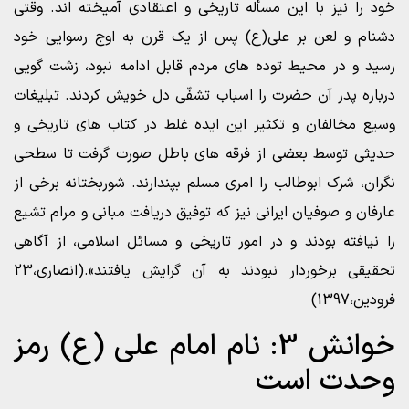
خود را نیز با این مسأله تاریخی و اعتقادی آمیخته اند. وقتی
دشنام و لعن بر علی(ع) پس از یک قرن به اوج رسوایی خود
رسید و در محیط توده های مردم قابل ادامه نبود، زشت گویی
درباره پدر آن حضرت را اسباب تشفّی دل خویش کردند. تبلیغات
وسیع مخالفان و تکثیر این ایده غلط در کتاب های تاریخی و
حدیثی توسط بعضی از فرقه های باطل صورت گرفت تا سطحی
نگران، شرک ابوطالب را امری مسلم بپندارند. شوربختانه برخی از
عارفان و صوفیان ایرانی نیز که توفیق دریافت مبانی و مرام تشیع
را نیافته بودند و در امور تاریخی و مسائل اسلامی، از آگاهی
تحقیقی برخوردار نبودند به آن گرایش یافتند».(انصاری،23
فرودین،1397)
خوانش 3: نام امام علی (ع) رمز
وحدت است