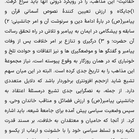
حقانیت- این مذاهب، را در رویکرد درونی آنها باید سراغ گرفت.
۱)جایگاه و ارزش تعیین کنندۀ نصوص آسمانی قرآن و
پیامبر(ص) در بارۀ ادامۀ دین و سرنوشت آن و امر جانشینی؛ ۲)
سابقه و پیشگامی در ایمان به پیامبر و تلاش در راه تحقق رسالت
آن حضرت؛ و ۳) درگیری و تنازع بر امر خلافت پس از وفات
پیامبر و گفتگو ها و موضعگیری ها و نیز اتفاقات و حوادث تلخ و
خونباری که در همان روزگار به وقوع پیوسته است، نیاز مجموعۀ
این مذاهب را به تاریخ جدی کرده است. البته در این میان سهم
تشیع شاید ازحجم افزونتری برخوردار باشد که دلایل متعددی
دارد. از جمله، به نصگرایی جدی تشیع درمسئلۀ اعتقاد به
جانشینی پیامبر(ص) و ارزش فضائل و مناقب خاندان وحی، و
سپس وضعیت سیاسی پیش آمده برای جامعۀ شیعه، باید اشاره
کرد. از آنجا که حامیان و معتقدان به خلافت، بر مسند قدرت
تکیه زده و تسلط سیاسی خود را با خشونت و ارعاب از یکسو و