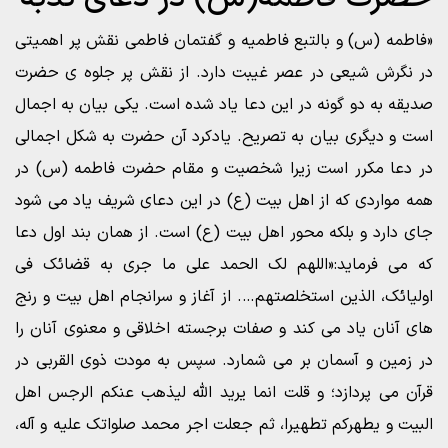
«فاطمه (س) و بالتبع فاطمیه و گفتمان فاطمی نقش پر اهمیتی
در نگرش شیعی در عصر غیبت دارد. از نقش پر جلوه ی حضرت
صدیقه به دو گونه در این دعا یاد شده است. یکی بیان به اجمال
است و دیگری بیان به تصریح. یادکرد آن حضرت به شکل اجمالی
در دعا مکرر است زیرا شخصیت و مقام حضرت فاطمه (س) در
همه مواردی که از اهل بیت (ع) در این دعای شریف یاد می شود
جای دارد و بلکه محور اهل بیت (ع) است. از همان بند اول دعا
که می فرماید:«اللهم لک الحمد علی ما جری به قضائک فی
اولیائک، الذین استخلصتهم…. از آغاز و سرانجام اهل بیت و رنج
های آنان یاد می کند و صفات برجسته اخلاقی و معنوی آنان را
در زمین و آسمان بر می شمارد. سپس به مودت ذوی القربی در
قرآن می پردازد؛ و قلت انما یرید الله لیذهب عنکم الرجس اهل
البیت و یطهرکم تطهیرا، ثم جعلت اجر محمد صلواتک علیه و آله،