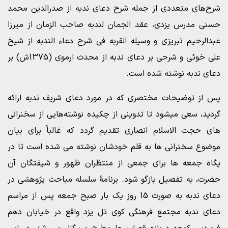
شرح‌های متعددی از جمله شرح دعای ندبه از صدرالدین محمد
حسنی مدرس یزدی، عقد الجمان لندبه صاحب الزمان از میرزا
عبدالرحیم تبریزی و وسیله القربه فی شرح دعاء الندبه از شیخ
علی خوئی و شرحی بر دعای ندبه از محدث ارموی (1375ش) بر
دعای ندبه نوشته شده است.
پس از توضیحات مختصری که در مورد دعای شریف ندبه ارائه
گردید، سعی میشود تا تدوینی از چکیده نوشته‌هایی از سخنرانی
های حجت الاسلام انصاری تقدیم گردد که غالباً برای بیان
موضوع سخنرانی ها به قلم خودشان نوشته می شده است تا در
پگاه جمعه ها برای جمعی از منتظران ظهور و شیفتگان آن
حضرت، به تفصیل بازگو شود. برنامۀ سلسله مباحث پژوهشی در
دعای ندبه به صورت 15 روز یک بار صبح جمعه پس از مراسم
دعای ندبه مجتمع فرهنگی کوی تل یزد واقع در خیابان دهم