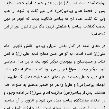
روایت آمده است که ابوذر(ره) روز غدیر خم در ایام حجه الوداع و
پس از خطبۀ غدیر پیامبر(ص) اذان می گفت و اشهد ان علیا
ولی الله گفت، عده ای به پیامبر شکایت بردند که ابوذر در دین
بدعت گذاشت، پیامبر با شگفتی فرمود مگر من تاکنون غیر از این
گفته ام؟‍! .
در دعای ندبه در کنار نقش تنزیلی پیامبر، نقش تأویلی امام
علی(ع) آمده است. به گواهی متن دعای ندبه، علی (ع) با اهل
کتاب و مسیحیان و یهودیان درگیر نبود بلکه با یل های سیاسی
عرب درگیر بود، او سراغ اعرابی می رود که خواستار احیای سنت
های عرب جاهلی هستند. در دعای ندبه عبارت «صلواتک علیهما و
آلهما» پیامبر(ص) و علی(ع) هر دو ضمیر متعلق به صلوات خدا
هستند، پس از پیامبر(ص) مرکزیت امام علی(ع) در ادامه وجود و
در امتداد هدایتگری پیامبر دیده می شود و افزون بر آل پیامبر،
آل امیرالمؤمنین هم مورد توجه است، لذا جایگاه تأویلی امیر