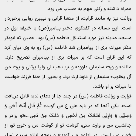
همراه داشته و رکنی مهم به حساب می رود.
وراثت نیز به مانند قرابت، از منشا قرآنی و تبیین روایی برخوردار
است. این مساله در گفتگوی دختر پیامبر(ص) با خلیفه اول در
مسجد مدینه نیز مورد استدلال فاطمه (س) بود. همین که ابوبکر
منکر میراث بری از پیامبران شد فاطمه (س) رو به وی بیان کرد
که این قرآن است که بر میراث بری از پیامبران تصریح دارد.
مانند« و ورث سلیمان داوود» و «رب هب لی ولیا یرثنی و یرث من
آل یعقوب» سلیمان از داود ارث برد، و یحیی از خدا فرزند خواست
تا میراث بر او باشد.
قرابت و وراثت فاطمه (س) در چند جا از دعای ندبه قابل دریافت
است. یکی آنجا که در باره علی ع می گوید:« ثُمَّ قَالَ أَنْتَ أَخِی وَ
وَصِیِّی وَ وَارِثِی لَحْمُکَ مِنْ لَحْمِی وَ دَمُکَ مِنْ دَمِی…»تو برادر و
جانشین من و وارث منی، گوشت تو از گوشت من و خون تو، از
خون من است…در ادامه می گوید:« و زوجه ابنته سیده نساء