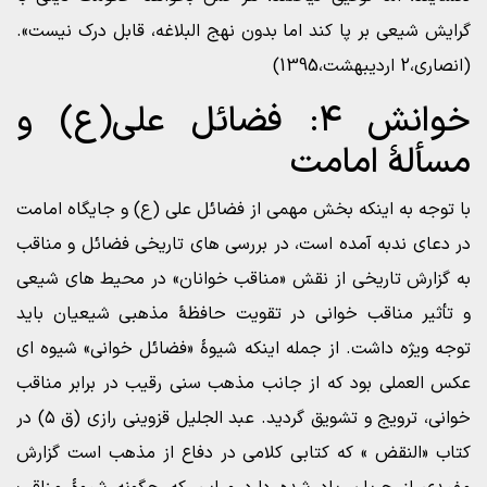
گرایش شیعی بر پا کند اما بدون نهج البلاغه، قابل درک نیست».
(انصاری،2 اردیبهشت،1395)
خوانش ۴: فضائل علی(ع) و
مسألۀ امامت
با توجه به اینکه بخش مهمی از فضائل علی (ع) و جایگاه امامت
در دعای ندبه آمده است، در بررسی های تاریخی فضائل و مناقب
به گزارش تاریخی از نقش «مناقب خوانان» در محیط های شیعی
و تأثیر مناقب خوانی در تقویت حافظۀ مذهبی شیعیان باید
توجه ویژه داشت. از جمله اینکه شیوۀ «فضائل خوانی» شیوه ای
عکس العملی بود که از جانب مذهب سنی رقیب در برابر مناقب
خوانی، ترویج و تشویق گردید. عبد الجلیل قزوینی رازی (ق ۵) در
کتاب «النقض » که کتابی کلامی در دفاع از مذهب است گزارش