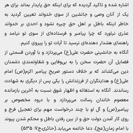
اشاره شده و تاکید گردیده که برای اینکه حق پایدار بماند برای هر
یک از آنان وصی و جانشین از سوی خدواند تعیین گردید به
خاطر اینکه باطل بر اهل حق چیره نشود و احدی بر خدواند
عذری نیاورد که چرا پیامبر و فرستاده‌ای از سوی تو نیامد و
راهنمای هشدار دهنده‌ای نرسید تا آیات تو را پیروی کنیم.
آنگاه به جانشینی حضرت علی(ع) می‌پردازد و با آوردن قسمتی از
فضایل آن حضرت سخن را به بی‌وفایی و شقاوتمندی دشمنان
دین می‌کشاند که بر خلاف دستور صریحِ پیامبر اکرم(ص) امام
علی(ع) و هدایتگران از فرزندانش را یکی پس از دیگری به شهادت
رساندند. آنگاه به استغاثه و اظهار شوق نسبت به آخرین بازمانده
معصوم خاندان رسالت می‌پردازد و با درود مخصوص بر
پیامبر(ص) و آل او با چند درخواست مهم برای تعجیل فرج و
روی کار آمدن دولت حق و از بین رفتن باطل و محکم شدن پیوند
با امام زمان(عج)، دعا خاتمه می‌یابد.(حائری،ج7: 535)