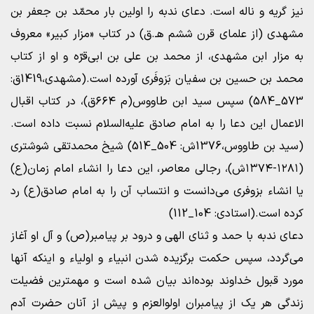
نیز گریه و ناله است. دعای ندبه را اولین بار محمّد بن جعفر بن
مشهدی (از علمای قرن ششم هـ.ق) در کتاب «مزار کبیر» معروف
به مزار ابن مشهدی، از محمد بن علی بن ابی‌قرّه و او از کتاب
محمد بن حسین بن سفیان بَزوفَری آورده است.(مشهدی،1419ق:
573_584) سپس سید ابن طاووس(م ۶۶۴ق)، در کتاب اقبال
الاعمال این دعا را به امام صادق علیه‌السلام نسبت داده است.
(سید بن طاووس،1376ش: 504_514) شیخ محمدتقی شوشتری
(۱۲۸۱-۱۳۷۴ش)، رجالی معاصر، این دعا را انشاء امام زمان(ع)
یا انشاء بزوفری می‌دانست و انتساب آن را به امام صادق(ع) رد
کرده است.(استادی: 104_112)
دعای ندبه با حمد و ثنای الهی و درود بر پیامبر(ص) و آل او آغاز
می‌گردد، سپس حکمت برگزیده شدن انبیاء و اولیاء و اینکه آنها
مورد قبول خداوند بوده‌اند بیان شده است و مهمترین فضیلت
زندگی هر یک از پیامبران اولوالعزم و پیش از آنان حضرت آدم