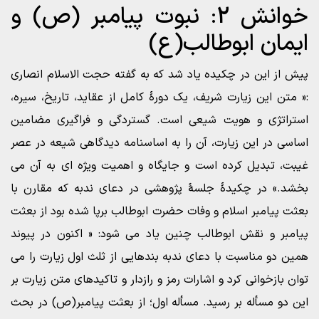
خوانش 2: نبوت پیامبر (ص) و
ایمان ابوطالب(ع)
پیش از این در چکیده یاد شد که به گفته حجت الاسلام انصاری
:« متن این زیارت شریف، یک دورۀ کامل از عقاید، تاریخ، سیره،
استراتژی و هویت شیعی است. گستردگی و فراگیری مضامین
اساسی در این زیارت، آن را به اساسنامه دیدگاهی شیعه در عصر
غیبت، تبدیل کرده است و جایگاه و اهمیت ویژه ای به آن می
بخشد.» در چکیدۀ جلسۀ پژوهشی در دعای ندبه که مقارن با
بعثت پیامبر اسلام و وفات حضرت ابوطالب برپا شده بود از بعثت
پیامبر و نقش ابوطالب چنین یاد می شود: « اکنون در پیوند
همین دو مناسبت با دعای ندبه بندهایی از ثلث اول زیارت را می
توان بازخوانی کرد و اشارات رمز و رازدار و تاکیدهای متن زیارت بر
این دو مسأله بر رسید. مسأله اول؛ از بعثت پیامبر(ص) در بحث