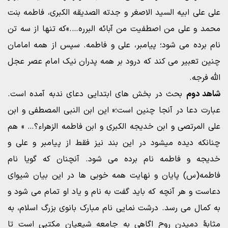
علی علی ابیه السید الاصغر و جدته الصدیقه الکبری، فاطمه بنت
محمد و علی من اصطفیت من آبائه البرره….»که تنها از سه تن
نام برده می شود؛ پیامبر، علی و فاطمه. سپس از همه امامان
چنین تعبیر می کند که درود بر همه پدران نیک امام عصر عجل
الله فرجه.
شاهد دوم
بحث در بخش های ابتدایی دعای ندبه آمده است.
عبارت دعا در آنجا چنین است؛« این ابن النبی المصطفی و ابن
علی المرتصی و ابن خدیجه الکبری و ابن فاطمه الزهراء؟… » هم
چنانکه دیده میشود در این بند نیز فقط از پیامبر و علی و
خدیجه و فاطمه نام برده می شود. آنچنان که گویا نام
فاطمه(س) پایان و نهایت همه خوبی ها در این بیان شیوای
دعاست و هر آنچه که باید گفت به نام و یاد او تمام می شود و
به کمال می رسد. درشت نمایی نام مبارک بانوی بزرگ اسلام، به
مثابۀ دمیدن روح اگاهی به جامعه شیعیان مکتبی است تا