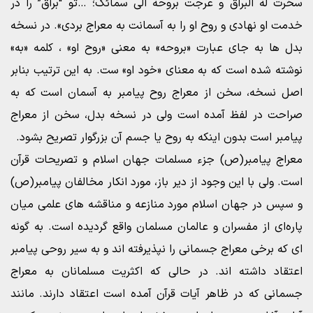
سخّرت له البراق و عرجت بروحه الی سمائک؛ …تو “براق” را در
خدمت او نهادی و روح او را به آسمانت به معراج بردی». در نسخه
بدل ها به جای عبارت «بروحه» به معنی «روح او» ، کلمه «به»
نوشته شده است که به معنای «خود او» ست. به این ترتیب بنابر
اصل نسخه، سخن از معراج روح پیامبر به آسمان است که به
صراحت در لفظ آمده است ولی در نسخه بدل، سخن از معراج
پیامبر است بدون اینکه به روح یا جسم آن بزرگوار تصریح بشود.
معراج پیامبر(ص) جزء مسلمات جهان اسلام و تصریحات قرآن
است. ولی با این وجود از دیر باز، مورد انکار مخالفان پیامبر(ص)
و سپس در جهان اسلام مورد منازعه و مناقشه های علمی میان
پاره‌ای از مفسران و عالمان مسلمان واقع گردیده است. به گونه
ای که برخی معراج جسمانی را نپذیرفته اند و به سیر روحی پیامبر
اعتقاد داشته اند. در حالی که اکثریت مسلمانان به معراج
جسمانی که در ظاهر آیات قرآن آمده است اعتقاد دارند. مانند