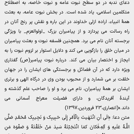
دعای ندبه در دو سطح نبوت عامه و نبوت خاصه، به اصطلاح
متکلمین اسلامی، یاد شده است. در بخش نبوت عامه، به بعثت
همۀ انبیاء، اراده ازلی خداوند در این باره و نقش پر رنج آنان در
راه رسالت می پردازد و از پیامبران بزرگ _اولوالعزم_ با ویژگی
برجسته آنان نام می برد. همچنین فلسفه نبوت و بعثت پیامبران
در میان خلق را بازگویی می کند و دلایل استوار بر لزوم نبوت را به
ایجاز و اختصار بیان می کند. درباره نبوت پیامبر(ص) گفتاری
ویژه دارد که در آن فضائل و برجستگی های ایشان را در جهان
خلقت بر می شمارد و از محبوب بودن وی در درگاه الهی و برتری
ایشان بر همۀ پیامبران، نام می برد و او را صاحب علم گذشته و
آیندۀ آفریدگان، و دارای فضیلت معراج آسمانی می
داند.»(انصاری،23 فروردین،1397)
متن دعا: «ِالَی أَنِ انْتَهَیتَ بِالْأَمْرِ إِلَی حَبِیبِک وَ نَجِیبِک مُحَمَّدٍ صَلَّی
اللَّـهُ عَلَیهِ وَ آلِهِ،فَکانَ کمَا انْتَجَبْتَهُ سَیدَ مَنْ خَلَقْتَهُ وَ صَفْوَهَ مَنِ