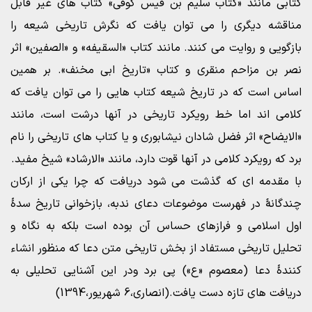
کتابی مانند «کتاب سلیم بن قیس کوفی» کتاب های غیر قابل
مناقشه دیگری را می توان یافت که نگرش تاریخی شیعه را
بازگویی و روایت می کنند. مانند کتاب «السقیفه» و «الصفین» اثر
نصر بن مزاحم منقری و کتاب «تاریخ ابی مخنف». بر همین
اساس است که در تاریخ شیعه کتاب هایی را می توان یافت که
کلامی اند اما خط رویکرد تاریخی در آنها درشت است، مانند
«الایضاح» اثر فضل شادان نیشابوری و یا کتاب های تاریخی را نام
برد که رویکرد کلامی در آنها قوت دارد، مانند «الارشاد» شیخ مفید.
با مقدمه ای که گذشت می شود دریافت که چرا یکی از ارکان
چندگانۀ در فهرست موضوعات دعای ندبه، بازخوانی تاریخ سدۀ
اول اسلامی و فرازهای حساس آن بوده است بلکه به نگاه و
تحلیل تاریخی مستفاد از بخش تاریخی متن دعا که منظور انشاء
کنندۀ دعا (معصوم «ع») پی برد ودر این آشنایی تحلیلی به
دریافت های تازه دست یافت.(انصاری،6 شهریور،1394)