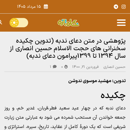
15 مرداد 1405
پژوهشی در متن دعای ندبه (تدوین چکیده
سخنرانی های حجت الاسلام حسین انصاری از
سال 1394 تا 1399پیرامون دعای ندبه)
حسین انصاری
فروردین 21, 1400
0
1
تدوین: مهشید موسوی ندوشن
چکیده
دعای ندبه که در چهار عید سعید فطر،قربان، غدیر خم، و روز
جمعه خواندن آن مستحب شمرده می شود به عبارتی متن زیارت
شریفی است که یک دورۀ کامل از عقاید، تاریخ، سیره، استراتژی و