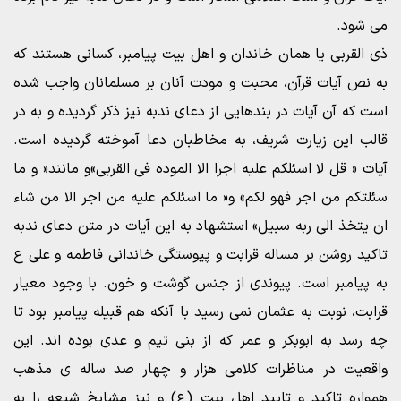
می شود.
ذی القربی یا همان خاندان و اهل بیت پیامبر، کسانی هستند که
به نص آیات قرآن، محبت و مودت آنان بر مسلمانان واجب شده
است که آن آیات در بندهایی از دعای ندبه نیز ذکر گردیده و به در
قالب این زیارت شریف، به مخاطبان دعا آموخته گردیده است.
آیات « قل لا اسئلکم علیه اجرا الا الموده فی القربی»و مانند« و ما
سئلتکم من اجر فهو لکم» و« ما اسئلکم علیه من اجر الا من شاء
ان یتخذ الی ربه سبیل» استشهاد به این آیات در متن دعای ندبه
تاکید روشن بر مساله قرابت و پیوستگی خاندانی فاطمه و علی ع
به پیامبر است. پیوندی از جنس گوشت و خون. با وجود معیار
قرابت، نوبت به عثمان نمی رسید با آنکه هم قبیله پیامبر بود تا
چه رسد به ابوبکر و عمر که از بنی تیم و عدی بوده اند. این
واقعیت در مناظرات کلامی هزار و چهار صد ساله ی مذهب
همواره تاکید و تایید اهل بیت (ع) و نیز مشایخ شیعه را به