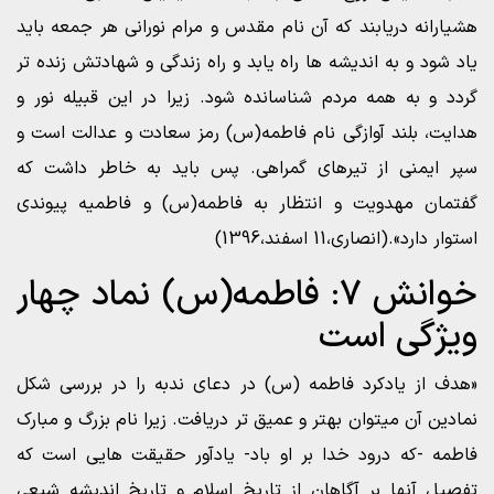
هشیارانه دریابند که آن نام مقدس و مرام نورانی هر جمعه باید
یاد شود و به اندیشه ها راه یابد و راه زندگی و شهادتش زنده تر
گردد و به همه مردم شناسانده شود. زیرا در این قبیله نور و
هدایت، بلند آوازگی نام فاطمه(س) رمز سعادت و عدالت است و
سپر ایمنی از تیرهای گمراهی. پس باید به خاطر داشت که
گفتمان مهدویت و انتظار به فاطمه(س) و فاطمیه پیوندی
استوار دارد».(انصاری،11 اسفند،1396)
خوانش ۷: فاطمه(س) نماد چهار
ویژگی است
«هدف از یادکرد فاطمه (س) در دعای ندبه را در بررسی شکل
نمادین آن میتوان بهتر و عمیق تر دریافت. زیرا نام بزرگ و مبارک
فاطمه -که درود خدا بر او باد- یادآور حقیقت هایی است که
تفصیل آنها بر آگاهان از تاریخ اسلام و تاریخ اندیشه شیعی