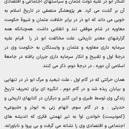
آشکار ابو ذر علیه دولت عثمان و سیاستهای اجتماعی و اقتصادی
آن بر گشت می کرد. هر پژوهشگر منصفی در تاریخ اسلام به
خوبی می داند که ابو ذر در برابر خلافت عثمان و شیوۀ حکومت
معاویه در شام موقفی تند و انقلابی داشت. همچنانکه همه
گزارشهای معتبر تاریخی، علت مخالفت ابو ذر را قیام علیه
سرمایه داری معاویه و عثمان و وابستگان به حکومت وی در
درجۀ اول و تقبیح و انکار سرمایه داری جریان یافته در جامعۀ
اسلامی آن دوره ، در درجۀ دوم، ذکر می کنند.
همان حرکتی که در گام اول ، علت تبعید و مرگ ابو ذر در تنهایی
و بیابان ربذه شد و در گام دوم ، انگیزه ای برای تحریف تاریخ
زندگی وی توسط طبری و ابن کثیر و دیگران در کتابهای تاریخی و
حدیثی . و در گام سوم، اتهام زنی به ابوذر و «شیوعی»
(کمونیست) خواندن او! به تیر تهمتی فکری که اندیشه های
اجتماعی و اقتصادی وی را نشانه می گرفت و بی پروا و ناباورانه،