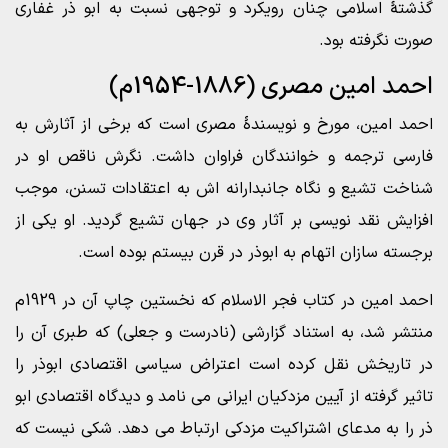
گذشتۀ اسلامی چنان رویکرد و توجهی نسبت به ابو ذر غفاری
صورت نگرفته بود.
احمد امین مصری (1886-1954م)
احمد امین، مورخ و نویسندۀ مصری است که برخی از آثارش به
فارسی ترجمه و خوانندگان فراوان داشت. نگرش ناقص او در
شناخت تشیع و نگاه جانبدارانه اش به اعتقادات تسنن، موجب
افزایش نقد نویسی بر آثار وی در جهان تشیع گردید. او یکی از
برجسته سازان اتهام به ابوذر در قرن بیستم بوده است.
احمد امین در کتاب فجر الاسلام که نخستین چاپ آن در 1929م
منتشر شد، به استناد گزارشی (نادرست و جعلی) که طبری آن را
در تاریخش نقل کرده است اعتراض سیاسی اقتصادی ابوذر را
تاثیر گرفته از آیین مزدکیان ایرانی می نامد و دیدگاه اقتصادی ابو
ذر را به مدعای اشتراکیت مزدکی ارتباط می دهد. شکی نیست که