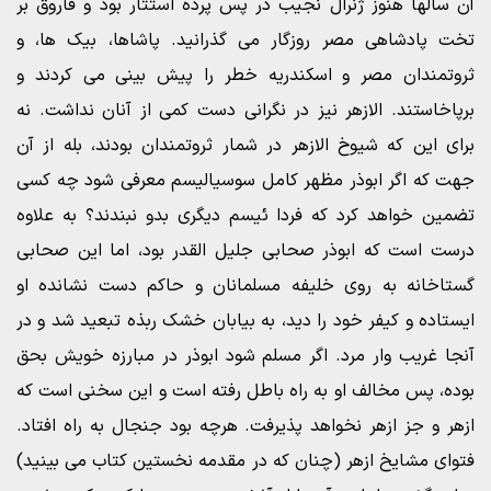
آن سالها هنوز ژنرال نجیب در پس پرده استتار بود و فاروق بر
تخت پادشاهی مصر روزگار می گذرانید. پاشاها، بیک ها، و
ثروتمندان مصر و اسکندریه خطر را پیش بینی می کردند و
برپاخاستند. الازهر نیز در نگرانی دست کمی از آنان نداشت. نه
برای این که شیوخ الازهر در شمار ثروتمندان بودند، بله از آن
جهت که اگر ابوذر مظهر کامل سوسیالیسم معرفی شود چه کسی
تضمین خواهد کرد که فردا ئیسم دیگری بدو نبندند؟ به علاوه
درست است که ابوذر صحابی جلیل القدر بود، اما این صحابی
گستاخانه به روی خلیفه مسلمانان و حاکم دست نشانده او
ایستاده و کیفر خود را دید، به بیابان خشک ربذه تبعید شد و در
آنجا غریب وار مرد. اگر مسلم شود ابوذر در مبارزه خویش بحق
بوده، پس مخالف او به راه باطل رفته است و این سخنی است که
ازهر و جز ازهر نخواهد پذیرفت. هرچه بود جنجال به راه افتاد.
فتوای مشایخ ازهر (چنان که در مقدمه نخستین کتاب می بینید)