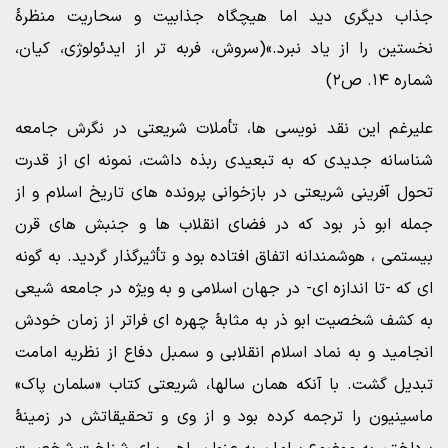
جذاب دیگری دید اما هیچگاه جذابیت و سحاریت منظرۀ
نخستین را از یاد نبرد.»(سروش، فربه تر از ایدئولوژی، کیان،
شماره ۱۴. ص۲)
علیرغم این نقد نویسی ها، تأملات شریعتی در نگرش جامعه
شناسانه جدیدی که به تبعیدی ربذه داشت، نمونه ای از قدرت
تحول آفرینی شریعتی در بازخوانی پرونده های تاریخ اسلام و از
جمله ابو ذر بود که در فضای انقلاب ها و جنبش های قرن
بیستمی ، هوشمندانه اتفاق افتاده بود و تأثیرگذار گردید. به گونه
ای که -تا اندازه ای- در جهان اسلامی و به ویژه در جامعه شیعی
به کشف شخصیت ابو ذر به مثابۀ چهره ای فراتر از زمان خودش
انجامید و به نماد اسلام انقلابی و سمبل دفاع از نظریه امامت
تبدیل گشت. با آنکه همان سالها، شریعتی کتاب «سلمان پاک»
ماسینیون را ترجمه کرده بود و از وی و تحقیقاتش در زمینۀ