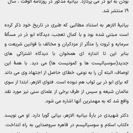
بودن به ابو ذر می پردازد. بیانیه مذکور در روزنامه الوقت ، سال
19 منتشر شد.
بیانیۀ الازهر به استناد مطالبی که طبری در تاریخ خود ذکر کرده
است مبتنی شده بود و با کمال تعجب، دیدگاه ابو ذر در مسألۀ
سرمایه و ثروت را متأثر از مزدکیان و مخالف با قوانین شریعت و
بنابر این تا اندازه ای همخوان با دیدگاه اشتراکی های
جدید(سوسیالیست ها و کمونیست ها) می دید. با همۀ این
اوصاف، البته آن را به نوعی، خطای حاصل از اجتهاد وی می داند
که برای ابو ذر بی ثواب هم نبوده است. فتوای الازهر، ابتدا از سوی
عالمان شیعه و سپس از طرف برخی از علمای سنی نیز مورد نقد
واقع شد که به مهمترین آنها اشاره می شود.
دکتر شهیدی در بارۀ بیانیه الازهر، بیانی گویا دارد. او می نویسد
«کتاب اسلام و سوسیالیسم در قاهره سروصدایی به راه انداخت.