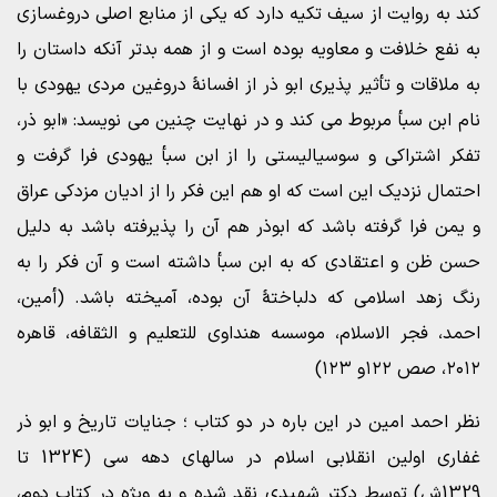
کند به روایت از سیف تکیه دارد که یکی از منابع اصلی دروغسازی
به نفع خلافت و معاویه بوده است و از همه بدتر آنکه داستان را
به ملاقات و تأثیر پذیری ابو ذر از افسانۀ دروغین مردی یهودی با
نام ابن سبأ مربوط می کند و در نهایت چنین می نویسد: «ابو ذر،
تفکر اشتراکی و سوسیالیستی را از ابن سبأ یهودی فرا گرفت و
احتمال نزدیک این است که او هم این فکر را از ادیان مزدکی عراق
و یمن فرا گرفته باشد که ابوذر هم آن را پذیرفته باشد به دلیل
حسن ظن و اعتقادی که به ابن سبأ داشته است و آن فکر را به
رنگ زهد اسلامی که دلباختۀ آن بوده، آمیخته باشد. (أمین،
احمد، فجر الاسلام، موسسه هنداوی للتعلیم و الثقافه، قاهره
۲۰۱۲، صص ۱۲۲و ۱۲۳)
نظر احمد امین در این باره در دو کتاب ؛ جنایات تاریخ و ابو ذر
غفاری اولین انقلابی اسلام در سالهای دهه سی (1324 تا
1329ش) توسط دکتر شهیدی نقد شده و به ویژه در کتاب دوم،