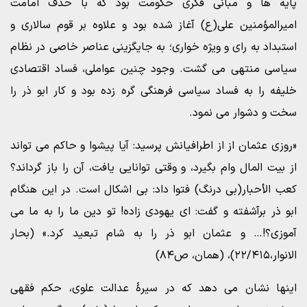
پایه ها و مبانی فکری حکومت بود که با حذف امامت
امیرالمؤمنین علی(ع) آغاز شده بود و علاوه بر قوم سالاری و
استبداد به رای و ویژه خواری؛ به جایگزینی عناصر خاصی در نظام
سیاسی منتهی می گشت. وجود چنین عواملی، فساد اقتصادی
خلیفه را به فساد سیاسی فرهنگی گره زده بود و کار ابو ذر را
سخت و دشوار می نمود.
«روزی عثمان از از اطرافیانش پرسید: آیا پیشوا و حاکم می تواند
از بیت المال وام بگیرد، و وقتی توانایی یافت، آن را باز گرداند؟
کعب الأحبار(بی درنگ) فتوا داد: بی اشکال است. در این هنگام
ابو ذر برآشفته و گفت: ای یهودی زاده! تو دین ما را به ما می
آموزی؟!… و عثمان ابو ذر را به شام تبعید کرد.» (بحار
الانوار،۲۲/۴۱۵)، (همان، ص۸۴)
اینها نشان می دهد که در سیرۀ عدالت علوی، حکم فقهی