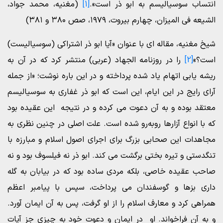
انتساب سوسیالیسم به ابو ذر است».
[1]
(مغنیه، محمد جواد،
الشیعه فی المیزان، چهارم بیروت، ۱۹۷۹، صص ۳۸۰ و ۳۸۱)
شیخ مغنیه، مقاله ای با عنوان «آیا ابو ذر اشتراکی (سوسیالیست)
است؟»
[2]
را در روزنامه الجهاد (عربی) منتشر کرد که در آن به
ریشه یابی اتهام یاد شده پرداخته و در این باره نوشت؛ «از جمله
آرای رایج در این ایام، این است که ابو ذر غفاری به سوسیالیسم
معتقد بوده و به آن دعوت می کرده و در نتیجه این عقیده بود
که با انواع آزار‌ها روبه‌رو شده است. علت اصلی در چنین نظری به
مجاهدات این صحابی بزرگ برای اجرای اصول اسلام و مبارزه با
تنگدستی و تیره بختی برگشت می کند. ابو ذر نه فیلسوف بود و نه
صاحب عقیده خاصی، بلکه مردی ساده بود که در بیابان به گله
داری بزها و گوسفندان می پرداخت، سپس با پیامبر اعظم
همراهی کرد و معارف اسلام را از او گرفت، پس به آن ایمان آورد.
و به آن فراخواند. او در ایمان و دعوت خود به چیزی جز آیات