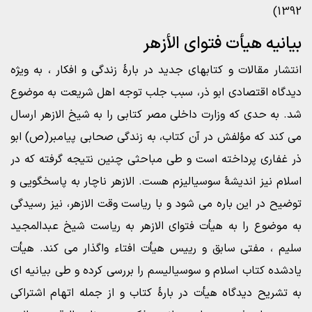
1392)
بیانیه هیأت فتوای الأزهر
انتشار مقالات و کتابهای جدید در بارۀ زندگی و افکار ، به ویژه
دیدگاه اقتصادی ابو ذر، سبب جلب توجه اهل شریعت به موضوع
شد. به حدی که وزارت داخلی مصر کتابی را به شیخ الازهر ارسال
می کند که مؤلفش در آن کتاب، به زندگی صحابی پیامبر(ص) ابو
ذر غفاری پرداخته است و طی مباحثی چنین نتیجه گرفته که در
اسلام نیز اندیشۀ سوسیالیزم هست. الازهر ناچار به پاسخگویی و
توضیح در این باره می شود و با ریاست وقت الازهر، نیز رسیدگی
به موضوع را به هیأت فتوای الازهر به ریاست شیخ عبدالمجید
سلیم ، مفتی سابق و رییس هیأت افتاء واگذار می کند. هیأت
یادشده کتاب اسلام و سوسیالیسم را بررسی کرده و طی بیانیه ای
به تشریح دیدگاه هیأت در بارۀ کتاب و از جمله اتهام اشتراکی