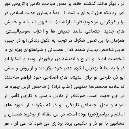
ذر ، دیگر مانند گذشته، فقط بر محور مباحث کلامی و تاریخی دور
نمی زد بلکه علل تازه ای داشت. از ایدۀ بازسازی هویت اسلامی در
برابر غربگرایی موجود(نظریۀ بازگشت)، تا ظهور اندیشه و جنبش
های جدید اجتماعی مانند جنیش ها و احزاب سوسیالیستی.
همزمان با این تحول شگرف در توجه به الگوی زندگی ابو ذر، چهره
هایی شاخص پدیدار شدند که از همسانی و شیاهتهای ویژه ای با
شخصیت ابو ذر و تاریخ و اندیشۀ وی برخوردار بودند و آشکارا ابو
ذر را به مثابۀ بهترین الگوی عصر خود برگزیدند و از روش و منش
ابو ذر، طرحی نو برای اندیشه های اصلاحی خود فراهم ساختند
که علامه محمدرضا حکیمی (طاب ثراه) از شاخص ترین چهره ها
در این جهت است. صرفنظر از دلایل درستی و کارایی تأسی از
نمونه و مدل اجتماعی تاریخی ابو ذر که برگرفته از آموزه های
اسلام و پیامبر(ص) بوده است، در این مقاله از برخورد همسان و
مشابهی با ابو ذر و حکیمی پرده برداری می شود که طی آن ، هر