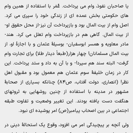
یا صاحبان نفوذ، وام می پرداخت. عُمَر با استفاده از همین وام
های حکومتی بخش عمده ای از زندگی خود را سپری می کرد.
اصل وام از بیت المال بود و بازپرداخت آن نیز-از محل حقوق او-
از بیت المال. گاهی هم در بازپرداخت وام تعلل می کرد. هند-
مادر معاویه و همسر ابوسفیان- بوسیلۀ عثمان و با اجازۀ او، از
بیت المال مسلمانان! چهار هزار(طبعاً دینار طلا) برای تجارت وام
گرفت- البته سند هم سپرد!- و با آن به داد و ستد پرداخت. این
کار در زمان خلیفۀ سوم عثمان هم معمول بود و مقبول اهل
نظر! (انصاری، دولت آفتاب، ص۸۴) چنانکه بسیاری از صحابۀ
مشهور در مدینه با استفاده از چنین روشهایی به ثروتهای
هنگفت دست یافته بودند. این تغییر وضعیت و تفاوت طبقه
اجتماعی در بین اصحاب پیامبر(ص) امر پوشیده ای نبود.
ولی آنچه بر پیچیدگی امر می افزود، وقوع یک استحالۀ دینی در