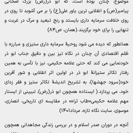
موضوع، چنان بوده است، که ابو ذر(رض) بزرگ صحابی
پیامبر(ص) و انقلابی ترین یاور علی(ع) را بر می آشوبد تا روی در
روی خلافت سرمایه داری بایستد و رنج تبعید و مرگ در غربت و
تنهایی را برای خود برگزیند.(همان، ص۸۴)
همانطور که دیده می شود روحیۀ سرمایه داری ستیزی و مبارزه با
ظلم اقتصادی آن چنان در نگاه تیز بین و دقیق جناب ابو ذر
خودنمایی می کند که حتی علامه حکیمی، نیز با تأسی به همین
رفتار تکاثر ستیزانۀ ابو ذر در اولین اثر انقلابی و شور آفرین
خود(سرود جهشها)، به تشریح اندیشۀ تکاثر ستیز و فقر زدای
خود، می پردازد.( ایستاده همچون ابو ذر(رض)، تبیینی از ایستار
مهم علامه حکیمی«طاب ثراه» در مقایسه ای تاریخی، انصاری،
موسوی، سایت نگاه تازه، مرداد1401)
آنچه در دوران صدر اسلام و در بررسی زندگی مجاهدانی همچون