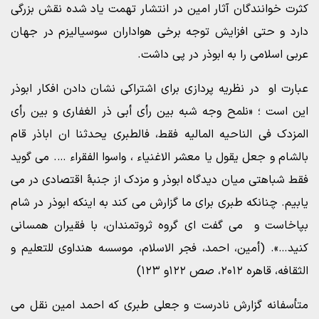
کثرت خوانندگان آثار امین در انتشار تهمت یاد شده نقش بزرگی
دارد و حتی افزایش توجه برخی هواداران سوسیالیزم در جهان
عربی اسلامی را به ابوذر در پی داشت.
عبارت او در نظریه پردازی برای اشتراکی نشان دادن افکار ابوذر
این است ؛ «نلمح وجه شبه بین رأی أبی ذر الغفاری و بین رأی
المزدک فی الناحیه المالیه فقط، فالطبری یحدثنا ان اباذر قام
بالشام و جعل یقول یا معشر الاغنیاء ، واسوا الفقراء …. می گوید
فقط شباهتی میان دیدگاه ابوذر و مزدک از جنبۀ اقتصادی در می
یابیم. چنانکه طبری برای ما گزارش می کند به اینکه ابوذر در شام
بپاخاست و می گفت ای گروه ثروتمندان، با فقیران همسانی
کنید…». (أمین، احمد، فجر الاسلام، موسسه هنداوی للتعلیم و
الثقافه، قاهره ۲۰۱۲، صص ۱۲۲و ۱۲۳)
متأسفانه گزارش نادرست و جعلی طبری که احمد امین نقل می