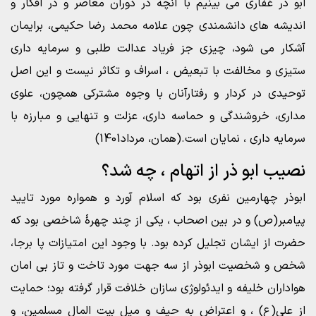
ابو ذر غفاری می بینیم با آنچه در دوران معاصر و در افکار و
اندیشه های دانشمندی چون علامه محمد رضا حکیمی، برایمان
آشکار می شود، چیزی جز فریاد عدالت طلبی و سرمایه داری
ستیزی و مخالفت با تبعیض ، اسراف و تکاثر نیست و این اصل
توحیدی در کردار و رفتارآنان با وجوه مشترکی همچون، علوی
مداری، خروشندگی و حماسه داری، عزلت و تنهایی و مبارزه با
سرمایه داری ، نمایان است.(همان، مرداد1401)
نصیب ابو ذر از اتهام ، چه شد؟
ابوذر چهارمین نفری بود که اسلام آورد و همواره مورد تایید
پیامبر(ص) و در بین اصحاب ، یکی از چند چهرۀ شاخصی بود که
حضرت از ایشان تجلیل کرده بود. با وجود این امتیازات پا برجا،
شخص و شخصیت ابوذر از سه جهت مورد تاخت و تاز بی امان
هواداران خلیفه و ایدئولوژی سازان خلافت قرار گرفته بود؛ حمایت
از علی(ع) ، و اعتراض به حیف و میل بیت المال مسلمین، و