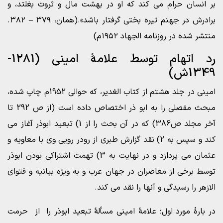
بر انسان حرام می کند که او در بهشت مال و ثروت بغلتد، و
برادرش در جهنم تیره بختی گرفتار باشد».(همان، ۳۷۹ – ۳۸۲.
منتشر شده در روزنامه الجهاد ۱۹۵۲م)
رد اتهام توسط علامۀ امینی (1281-
1349ش)
امینی در جلد هشتم از کتاب الغدیر، که حوالی 1952م چاپ شده،
مبحث مفصلی را به ابو ذر اختصاص داده است (از ص 292 تا
آخر مجلد ص386) که در آن بحث را از 1) تبعید ابوذر آغاز می
کند و سپس به 2) نقد گزارش طبری از رودر رویی وی با معاویه و
عثمان می پردازد و در نهایت به 3) تهمت اشتراکی بودن ابوذر
توسط برخی از معاصران در جهان عرب و به ویژه بیانیه و فتوای
الازهر را رسیدگی و آنها را نقد می کند.
در بارۀ مورد اول؛ علامۀ امینی مسألۀ تبعید ابوذر را از حرمت