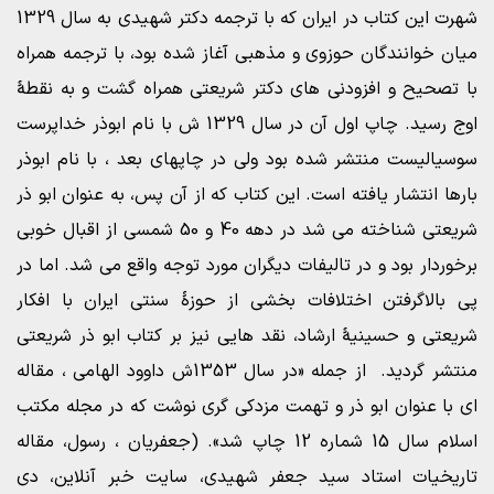
شهرت این کتاب در ایران که با ترجمه دکتر شهیدی به سال 1329
میان خوانندگان حوزوی و مذهبی آغاز شده بود، با ترجمه همراه
با تصحیح و افزودنی های دکتر شریعتی همراه گشت و به نقطۀ
اوج رسید. چاپ اول آن در سال 1329 ش با نام ابوذر خداپرست
سوسیالیست منتشر شده بود ولی در چاپهای بعد ، با نام ابوذر
بارها انتشار یافته است. این کتاب که از آن پس، به عنوان ابو ذر
شریعتی شناخته می شد در دهه 40 و 50 شمسی از اقبال خوبی
برخوردار بود و در تالیفات دیگران مورد توجه واقع می شد. اما در
پی بالاگرفتن اختلافات بخشی از حوزۀ سنتی ایران با افکار
شریعتی و حسینیۀ ارشاد، نقد هایی نیز بر کتاب ابو ذر شریعتی
منتشر گردید. از جمله «در سال 1353ش داوود الهامی ، مقاله
ای با عنوان ابو ذر و تهمت مزدکی گری نوشت که در مجله مکتب
اسلام سال 15 شماره 12 چاپ شد». (جعفریان ، رسول، مقاله
تاریخیات استاد سید جعفر شهیدی، سایت خبر آنلاین، دی