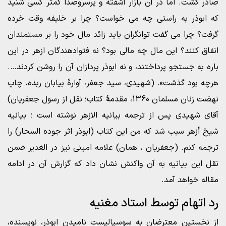
صادر گشت. اما در آن بازار آشفته و پرسروصدا کمتر کسی شنید
که ابوذر به راستی چه می خواست؟ چرا بر خلیفه وقت خرده
گرفت؟ چرا می گفت توانگران باید زائد مال خود را بر مستمندان
انفاق کنند؟ این مال چه مالی بود؟ نه فتوادهندگان ازهر در این
باره به جستجو پرداختند، و نه ابوذر پردازان آن را روشن کردند….
هرچه بود گذشت». (شهیدی، سید جعفر، آوارۀ بیابان ربذه، چاپ
نهضت زنان مسلمان 1360، مقدمۀ کتاب؛ نقل از رسول جعفریان)
آقای شهیدی پس از ترجمه بیانیه الازهر نوشته است ؛ بیانیه
شیخ أزهر سبب شد که من این کتاب (ابوذر اثر جوده السحار) را
ترجمه کنم. (جعفریان ، همان) علامه امینی نیز در الغدیر ضمن
نقل این بیانیه به آن واکنش نشان داد که گزارش آن در ادامه
مقاله خواهد آمد.
رد اتهام توسط استاد مغنیه
از نخستین معترضان به سوسیالیست نامیدن ابوذر، نویسنده،