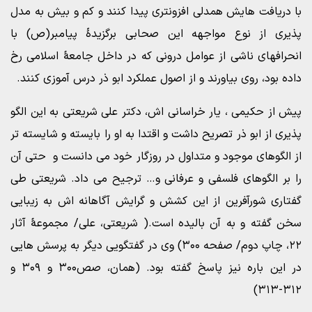
با دریافت هایش همدلی افزونتری پیدا کنند و کم و بیش به مدل
پذیری از نوع مواجهه این صحابی برگزیدۀ پیامبر(ص) با
انحرافهای ناشی از عوامل درونی که در داخل جامعۀ اسلامی رخ
داده بود، روی بیاورند و از اصول عملکرد ابو ذر درس آموزی کنند.
پیش از حکیمی ، یار خراسانی اش، دکتر علی شریعتی به این الگو
پذیری از ابو ذر تصریح داشت و اقتدا به او را بایسته و شایسته تر
از الگوهای موجود و متداول در روزگار خود می دانست و حتی آن
را بر الگوهای فلسفی و عرفانی و… ترجیح می داد. شریعتی طی
گفتاری شورآفرین از این کشش و گرایش آگاهانه اش به زیبایی
سخن گفته و به آن بالیده است.( شریعتی، علی/ مجموعۀ آثار
۲۲، چاپ دوم/ صفحه ۳۰۰) وی در گفتگویی دیگر به پرسش هایی
در این باره نیز پاسخ گفته بود. (همان، صص۳۰۰ و ۳۰۹ و
۳۱۲-۳۱۳)