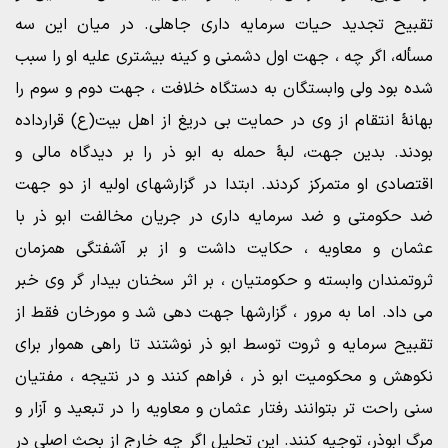
تقبیح تجدید حیات سرمایه داری جاهلی. در میان این سه
مسأله، اگر چه ، جهت اول دشمنی و کینه بیشتری علیه او را سبب
شده بود ولی وابستگان به دستگاه خلافت ، جهت دوم و سوم را
بهانۀ انتقام از وی در حمایت بی دریغ از اهل بیت(ع) قرارداده
بودند. بدین جهت، لبۀ حمله به ابو ذر را بر دیدگاه مالی و
اقتصادی او متمرکز کردند. ابتدا در گزارشهای اولیه از دو جهت
ضد حکومتی و ضد سرمایه داری در جریان مخالفت ابو ذر با
عثمان و معاویه ، حکایت داشت و از بر آشفتگی همزمان
ثروتمندان وابسته و حکومتیان ، بر اثر سخنان بیدار گر وی خبر
می داد. اما به مرور ، گزارشها جهت دهی شد و مورخان فقط از
تقبیح سرمایه و ثروت توسط ابو ذر نوشتند تا راهی هموار برای
نکوهش و محکومیت ابو ذر ، فراهم کنند و در نتیجه ، مفتیان
سنی راحت تر بتوانند رفتار عثمان و معاویه را در تبعید و آزار و
مرگ ابوذر، توجیه کنند. این تحلیل اگر چه خارج از بحث اصلی در