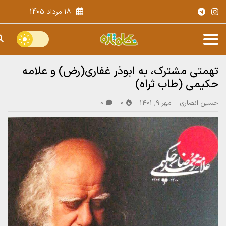
18 مرداد 1405
تهمتی مشترک، به ابوذر غفاری(رض) و علامه
حکیمی (طاب ثراه)
حسین انصاری
مهر 9, 1401
0
0