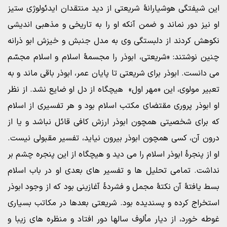
این شیفتگی هوشیارانۀ شریعتی از دید منتقدان ایدئولوژی ستیز
او نیز دور نماند و ضمن آنکه او را به تاریخی و مذهبی اندیشی
نکوهش کردند از دلبستگی وی به مدل جنبش و خیزش ابو ذرانه
چنین نوشتند: «شریعتی، ابوذر را مجسمۀ اسلام و اسلام مجسّم
می دانست. ابوذر برای شریعتی تا پایان عمر، ابوذر باقی ماند و به
تعبیر مولوی، این «مهر اول» هیچگاه از دل او ضایع نشد. از نظر
او ابوذر پروری مقتضای مکتب اسلام بود و هر تفسیری از اسلام
که برای شخصیتی همچون ابوذر ارزش کافی قائل نباشد و یا از
درون آن، کسی همچون ابوذر بیرون نیاید، تفسیر مقبولی نیست.
او از پنجرۀ ابوذر اسلام را می دید و هیچگاه از این پنجره چشم بر
نداشت. تمامی تحلیل ها و تفسیر های بعدی او در باب اسلام
بسط یافتۀ آن نکتۀ مجمل و فشردۀ آغازینی بود که از وجود ابوذر
استخراج کرده و پسندیده بود. شریعتی بعدها در مکاتب بسیاری
غوطه خورد، از دیار مألوف سالها دور افتاد و منظره های زیبا و