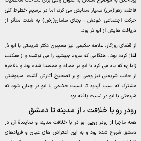
پرداختن به موضوع سلمان به عنوان راهی برای شناخت شخصیت
فاطمه زهرا(س) بسیار ستایش می کرد، اما در ترسیم خطوط کلی
حرکت اجتماعی خودش ، بجای سلمان(رض) به شدت متأثر از
دریافت هایش از ابو ذر بود.
از قضای روزگار، علامه حکیمی نیز همچون دکتر شریعتی با ابو ذر
آغاز کرده بود ، هنگامی که سرود جهشها را می نوشت و از «مکتب
زادان» که یاد می کرد با ابو ذر همراه و همصدا شده بود و بالاخره
از جانب شریعتی نیز وصی او بر تصحیح آثارش گشت. سرنوشتی
مشترک که سبب گردید تا نسبت حکیمی با ابو ذر چنان شود که
شریعتی با ابو ذر نسبت یافته بود.
رودر رو با خلافت ، از مدینه تا دمشق
همه ماجرا از رودر رویی ابو ذر با خلافت مدینه و نمایندۀ آن در
دمشق شروع شده بود و به این اعتراض های عیان و فریادهای