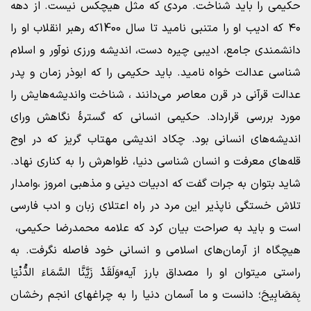
حکیمی را باید شناخت. مردی که مثل هیچکس نیست. از دهه
۴۰ که ادیب او را متنبی نامید تا سال 1400که رهبر انقلاب او را
دانشمندی جامع، ادیبی چیره دست، اندیشه ورزی نوآور و اسلام
شناسی عدالت خواه نامید. باید حکیمی را که ابوذر زمان و پدر
عدالت قرآنی در قرن معاصر می‌دانند ، شناخت واندیشه‌هایش را
مورد بررسی قرارداد. حکیمی انسانی که گسترۀ نگاهش ورای
اندیشه‌های انسانی بود. چکاد اندیشی مهتاب گریز که در اوج
قله‌های معرفت و انسان شناسی دنیا، ظواهرش را به کناری نهاد.
شاید بتوان به جرات گفت که ادبیات دینی و مذهبی امروز ،وامدار
تلاش خستگی ناپذیر این مرد در راه اعتلای زبان و ادب فارسی
است و باید به صراحت بیان کرد که علامه محمدرضا حکیمی،
هیچگاه از آرمان‌های اسلامی و انسانی خود فاصله نگرفت. به
راستی میتوان او را مصداق بارز آیه«وَلَقَدْ زَیَّنَّا السَّمَاءَ الدُّنْیَا
بِمَصَابِیحَ؛ دانست و ما آسمان دنیا را به چراغهای انجم رخشان