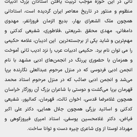
ثانی در این حوزه موجب تربیت یافتن استادان بزرگ ادبیات
منظوم و منثور در تاریخ معاصر ایران گردیده است، استادانی
همچون ملک الشعرای بهار، بدیع الزمان فروزانفر، مهدوی
دامغانی، مهدی محقق ،شریعتی ،فلاطوری، شفیعی کدکنی و
مهم‌ترین و شاید یکی از برجسته‌ترین این ادیبان، علامه حکیمی
را می توان نام برد. حکیمی ادبیات عرب را نزد ادیب ثانی آموخت
و همزمان با حضوری پررنگ در انجمن‌های ادبی مشهد با نام
انجمن ادبی فردوسی که در منزل مرحوم عبدالعلی نگارنده برپا
می‌شد و انجمن ادبی صائب که در منزل مرحوم استاد محمد
قهرمان برپا می‌گشت و دوستی با شاعران بزرگ آن روزگار خراسان
همچون غلامرضا قدسی، اخوان ثالث، قهرمان، کمالپور، شفیعی
کدکنی و اساتید بزرگی همچون جلال همایی، دکتر علی اکبر
فیاض، دکتر غلامحسین یوسفی، استاد امیری فیروزکوهی و
مهرداد اوستا از وی شاعری چیره دست و توانا ساخت.