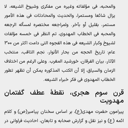
والمحبه، فی مؤلفاته وغیره من مفکری وشیوخ الشیعه، لا
یزال شائعا ومستمرا، والحدیث والمحادثات فی هذه الأمور
مستمر، بقلیل أو بآخر. ولمراجعه مختصره لمسأله الرجعه
والمحبه فی الخطاب المهدوی، تم النظر فی خمسه مؤلفات
لشیوخ وکبار الشیعه فی هذه الفجوه التی دامت اکثر من 300
عام: تاریخ الحجه من بحار الأنوار، نجم الثاقب، منتخب
الآثار، بیان الفرقان، خورشید المغرب. وعلى الرغم من اختلاف
الزمان والسیاق، إلا أن الکتب المذکوره یمکن أن تظهر تطور
الخطاب المهدوی فی فکر خبراء الشیعه.
قرن سوم هجری، نقطۀ عطف گفتمان
مهدویت
پیرامون حضرت مهدی(ع)، بر اساس سخنان پیامبر(ص) و کلام
ائمه (ع) و نیز نقل و گزارش صحابه و تابعان، احادیث فراوانی در