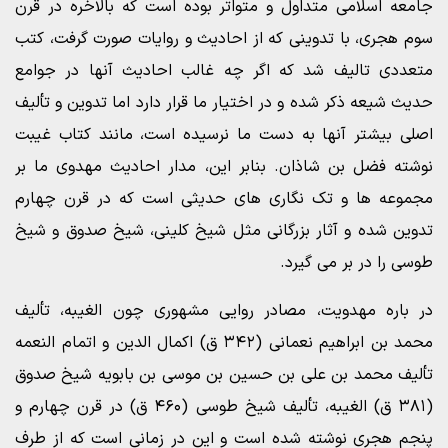
جامعه اسلامی متداول و متواتر بوده است که بالاخره در قرن
سوم هجری، با تدوینی که از احادیث و روایات صورت گرفت، کتب
متعددی تالیف شد که اگر چه غالب احادیث آنها در جوامع
حدیث شیعه ذکر شده و در اختیار ما قرار دارد اما تدوین و تألیف
اصلی بیشتر آنها به دست ما نرسیده است، مانند کتاب غیبت
نوشته فضل بن شاذان. بنابر این، مدار احادیث مهدوی ما بر
مجموعه ها و تک نگاری های حدیثی است که در قرن چهارم
تدوین شده و آثار بزرگانی مثل شیخ کلینی، شیخ صدوق و شیخ
طوسی را در بر می گیرد.
در باره مهدویت، مصادر روایی مشهوری چون الغیبه، تألیف
محمد بن ابراهیم نعمانی (۳۴۲ ق) اکمال الدین و اتمام النعمه
تألیف محمد بن على بن حسین بن موسی بن بابویه شیخ صدوق
(۳۸۱ ق) الغیبه، تألیف شیخ طوسی (۴۶۰ ق) در قرن چهارم و
پنجم هجری نوشته شده است و این در زمانی است که از طرف