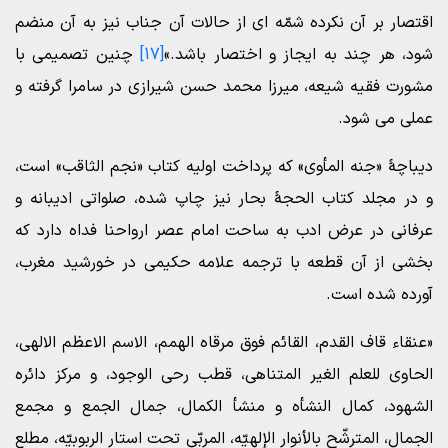
اقتصار بر آن نکرده شمّه ای از حالات آن جناب نیز به آن منضم
شود، هر چند به ایجاز و اختصار باشد.»
[17]
چنین تصمیمی با
مشورت فقیه شیعه، میرزا محمد حسن شیرازی در سامرا گرفته و
عملی می شود.
دیباچۀ «جنه المأوی» که پرداخت اولیه کتاب «نجم الثاقب» است،
و در مجلد کتاب الحجۀ بحار نیز چاپ شده، صلواتی ادیبانه و
عرفانی در عرض ادب به ساحت امام عصر ارواحنا فداه دارد که
بخشی از آن قطعه با ترجمه علامه حکیمی در خورشید مغرب،
آورده شده است.
«عنقاء قاف القدم، القائم فوق مرقاه الهمم، الاسم الاعظم الالهی،
الحاوی للعلم الغیر المتناهی، قطب رحی الوجود، و مرکز دائره
الشهود، کمال النشأه و منشأ الکمال، جمال الجمع و مجمع
الجمال، المترشّح بالأنوار الإلهیّه، المربّی تحت استار الربوبیّه، مطلع