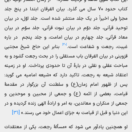
کتاب حدود 70 سال می گذرد. بیان الفرقان ابتدا در پنج جلد
مجزا ولی اخیراً در یک جلد منتشر شده است. جلد اوّل
،
در بیان
توحید قرآنى، جلد دوّم در بیان نبوت قرآنى، جلد سوّم در بیان
معاد قرآنی، جلد چهارم در بیان امامت، و جلد پنجم در باره
[30]
غیبت، رجعت و شفاعت است.
بنابر این حاج شیخ مجتبی
قزوینی در بیان الفرقان باب مستقلی را در بحث رجعت گشود و به
مباحث عقلی و نقلی در بارۀ آن تا حدودی پرداخت. او در زمینه
اعتقاد شیعه به رجعت، تاکید دارد که «شیعه امامیه می گوید:
پس از ظهور امام زمان(ع) و سلطنت آن بزرگوار در مقدمۀ
قیامت، بعضی از ائمه (ع) و جمعی از محبین و موحدین و
جمعی از منکران و معاندین، به امر و ارادۀ الهی زنده گردیده و در
این دنیا و قبل از قیامت به جزای اعمال خود می رسند.»
[31]
او همچنین یادآور می شود که «مسألۀ رجعت، یکی از معتقدات