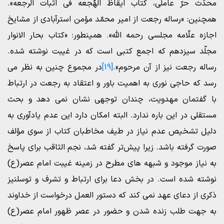
محدّث حرّ عاملی، کتاب ایقاظ الهُجعه فی اثبات الرجعه».
همچنین: «رساله رجعت از امیر محمّد مؤمن استرآبادی از مشایخ
اجازه علّامه مجلسی رحمه الله». همینطور: «کتاب بحار الانوار
مجلّد سیزدهم که اجمع کتبی است که در غیبت نوشته شده.
رساله رجعت نیز از آن مرحوم».
[19]
در مجموع چنین به نظر می
رسد که حاجی نوری به اهمیت باور و اعتقاد به رجعت در ارتباط
با گفتمان مهدویت، چندان توجهی نشان نمی دهد و بحث
مستقلی در این باره ندارد. البته امکان دارد این عدم یادآوری به
دلیل تشخیص عدم نیاز در طیف مخاطبان کتاب از سوی مؤلف
صورت گرفته باشد. زیرا پیش‌تر گفته شد، نجم الثاقب برای پاسخ
به نیاز موجود و شبهه های مطرح در زمینه غیبت امام عصر(ع)
نوشته شده است. در بخش دعا برای ارتباط و تشرف و توسلنیز
ذکری از دعای عهد نمی کند که دستور العمل درخواست از خداوند
به جهت طلب زنده شدن و حضور در عصر ظهور امام عصر(ع)