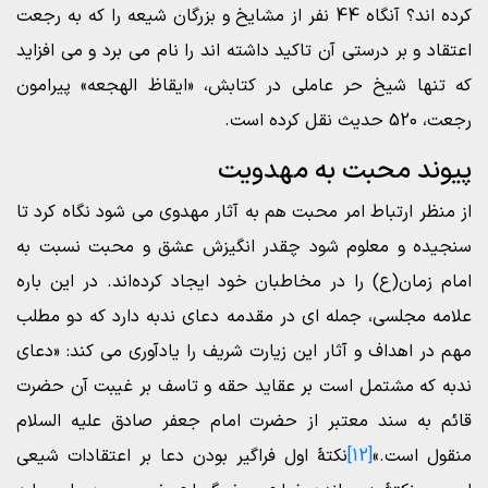
کرده اند؟ آنگاه 44 نفر از مشایخ و بزرگان شیعه را که به رجعت
اعتقاد و بر درستی آن تاکید داشته اند را نام می برد و می افزاید
که تنها شیخ حر عاملی در کتابش، «ایقاظ الهجعه» پیرامون
رجعت، 520 حدیث نقل کرده است.
پیوند محبت به مهدویت
از منظر ارتباط امر محبت هم به آثار مهدوی می شود نگاه کرد تا
سنجیده و معلوم شود چقدر انگیزش عشق و محبت نسبت به
امام زمان(ع) را در مخاطبان خود ایجاد کرد‌ه‌اند. در این باره
علامه مجلسی، جمله ای در مقدمه دعای ندبه دارد که دو مطلب
مهم در اهداف و آثار این زیارت شریف را یادآوری می کند: «دعای
ندبه که مشتمل است بر عقاید حقه و تاسف بر غیبت آن حضرت
قائم به سند معتبر از حضرت امام جعفر صادق علیه السلام
منقول است.»
[12]
نکتۀ اول فراگیر بودن دعا بر اعتقادات شیعی