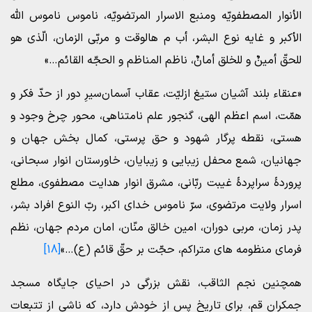
الأنوار المصطفویّه ومنبع الاسرار المرتضویّه، ناموس ناموس الله
الأکبر و غایه نوع البشر، أب م هالوقت و مربّی الزمان، الّذی هو
للحقّ أمینٌ و للخلق أمانٌ، ناظم المناظم و الحجّه القائم…»
«عنقاء بلند آشیان ستیغ ازلیّت، عقاب آسمان‌سیرِ دور از حدّ فکر و
همّت، اسم اعظم الهی، گنجور علم نامتناهی، محور چرخ وجود و
هستی، نقطه پرگار شهود و حق پرستی، کمال بخش جهان و
جهانیان، شمع محفل زیبایی و زیبایان، خاورستان انوار سبحانی،
پروردۀ سراپردۀ غیبت ربّانی، مشرق انوار هدایت مصطفوی، مطلع
اسرار ولایت مرتضوی، سرّ ناموس خدای اکبر، ربّ النوع افراد بشر،
پدر زمان، مربی دوران، امین خالق منّان، امان مردم جهان، نظم
فرمای منظومه های متراکم، حجّت بر حقّ قائم (ع)…»
[18]
همچنین نجم الثاقب، نقش بزرگی در احیای جایگاه مسجد
جمکران قم، برای تاریخ پس از خودش دارد، که ناشی از تتبعات