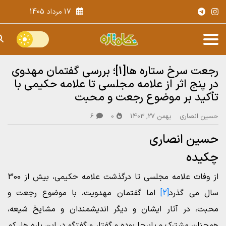
17 مرداد 1405
رجعت سرخ ستاره ها[1]؛ بررسی گفتمان مهدوی
در پنج اثر از علامه مجلسی تا علامه حکیمی با
تأکید بر موضوع رجعت و محبت
حسین انصاری
بهمن 27, 1403
0
6
حسین انصاری
چکیده
از وفات علامه مجلسی تا درگذشت علامه حکیمی، بیش از 300
سال می گذرد
[2]
اما گفتمان مهدویت، با موضوع رجعت و
محبت، در آثار ایشان و دیگر اندیشمندان و مشایخ شیعه،
همچنان مشترک و پابرجا بوده و گفتار و گفتگو در این باره ها، کم