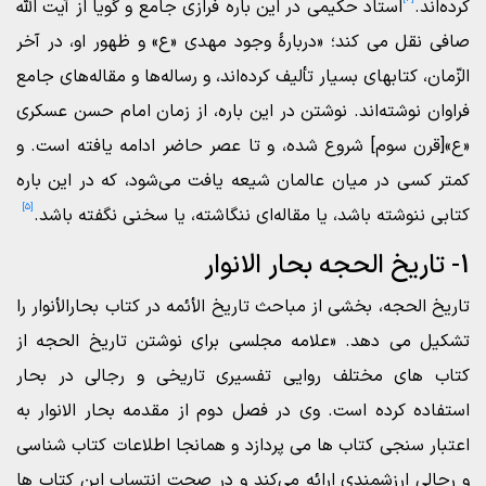
کرده‌اند.
استاد حکیمی در این باره فرازی جامع و گویا از آیت الله
صافی نقل می کند؛ «دربارۀ وجود مهدى «ع» و ظهور او، در آخر
الزّمان، کتابهاى بسیار تألیف کرده‌اند، و رساله‌ها و مقاله‌هاى جامع
فراوان نوشته‌اند. نوشتن در این باره، از زمان امام حسن عسکرى
«ع»[قرن سوم] شروع شده، و تا عصر حاضر ادامه یافته است. و
کمتر کسى در میان عالمان شیعه یافت مى‌شود، که در این باره
[5]
کتابى ننوشته باشد، یا مقاله‌اى ننگاشته، یا سخنى نگفته باشد.
1- تاریخ الحجه بحار الانوار
تاریخ الحجه، بخشی از مباحث تاریخ الأئمه در کتاب بحارالأنوار را
تشکیل می دهد. «علامه مجلسی برای نوشتن تاریخ الحجه از
کتاب های مختلف روایی تفسیری تاریخی و رجالی در بحار
استفاده کرده است. وی در فصل دوم از مقدمه بحار الانوار به
اعتبار سنجی کتاب ها می پردازد و همانجا اطلاعات کتاب شناسی
و رجالی ارزشمندی ارائه می‌کند و در صحت انتساب این کتاب ها