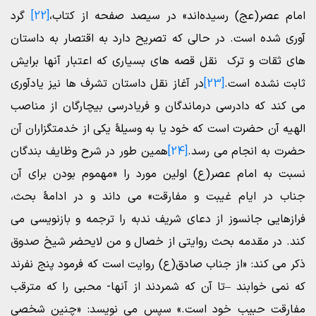
امام عصر(عج) رسیده‌اند» در سیصد صفحه از کتاب،
[22]
گرد
آوری شده است. در حالی که تصریح دارد به اقتصار به داستان
های ثقات و ترک نقل قصه های بسیاری که اعتبار آنها برایش
ثابت نشده است.
[23]
در آغاز نقل داستان تشرف ها نیز یادآوری
می کند که دادرسی درماندگان و فریادرسی بیچارگان از مناصب
الهیه آن حضرت است که خود یا به وسیلۀ یکی از خدمتگزاران آن
حضرت به انجام می رسد.
[24]
همین طور در شرح وظایف بندگان
نسبت به امام عصر(ع) اولین مورد را «مهموم بودن برای آن
جناب در ایام غیبت و مفارقت» می داند و در ادامۀ بحث،
فرازهایی جانسوز از دعای شریف ندبه را ترجمه و بازنویسی می
کند. در مقدمه بحث روایتی از خصال و من لایحضر شیخ صدوق
ذکر می کند: «از جناب صادق(ع) روایت است که فرمود پنج نفرند
که نمی خوابند –تا آن که شمردند از آنها- محبی را که مترقب
مفارقت حبیب خود است.» سپس می نویسد: «چنین شخصی