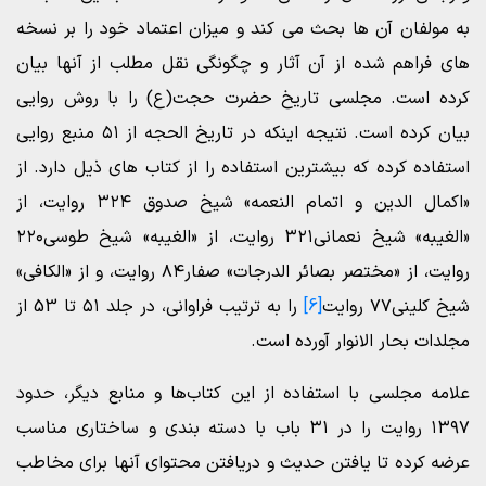
به مولفان آن ها بحث می کند و میزان اعتماد خود را بر نسخه
های فراهم شده از آن آثار و چگونگی نقل مطلب از آنها بیان
کرده است. مجلسی تاریخ حضرت حجت(ع) را با روش روایی
بیان کرده است. نتیجه اینکه در تاریخ الحجه از ۵۱ منبع روایی
استفاده کرده که بیشترین استفاده را از کتاب های ذیل دارد. از
«اکمال الدین و اتمام النعمه» شیخ صدوق ۳۲۴ روایت، از
«الغیبه» شیخ نعمانی۳۲۱ روایت، از «الغیبه» شیخ طوسی۲۲۰
روایت، از «مختصر بصائر الدرجات» صفار۸۴ روایت، و از «الکافی»
شیخ کلینی۷۷ روایت
[6]
را به ترتیب فراوانی، در جلد ۵۱ تا 53 از
مجلدات بحار الانوار آورده است.
علامه مجلسی با استفاده از این کتاب‌ها و منابع دیگر، حدود
۱۳۹۷ روایت را در ۳۱ باب با دسته بندی و ساختاری مناسب
عرضه کرده تا یافتن حدیث و دریافتن محتوای آنها برای مخاطب