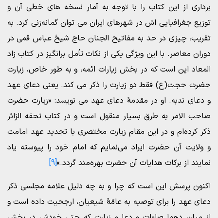
برداری از این کتاب را با توجه به آمار نسخه های خطی آن و
توزیع جغرافیایی اش در شهرهای ایران می توان گمانه‌زنی کرد. به
تقریب، چیزی در حد به مفاتیح الجنان حاج شیخ عباس قمی در
دوران معاصر. با این ویژگی یکی از نکات تأمل برانگیز در کتاب زاد
المعاد این است که در بخش زیارات ائمه، و به طور خاص، زیارت
حضرت حجت(ع) فقط دو زیارت را ذکر می کند. یعنی دعای عهد
و دعای ندبه. او در مقدمۀ دعای عهد می نویسد: «زیارت حضرت
صاحب الامر به طرق بسیار منقول است و در کتاب تحفه الزائر
ذکر کرده‌ام و در این مقام زیارت مختصری با تجدید عهد امامت
و ولایت آن حضرت ایراد می‌نمایم که امام خود را پیوسته یاد
نمایند از برکات هدایات آن حضرت بهره‌مند گردد.»
[9]
اکنون پرسش این است که چرا و به چه دلیل علامه مجلسی ذکر
دعای عهد را برای توصیه به عامّۀ شیعیان، ارجحیت داده است و
از میان دهها صلوات و دعا و زیارت که حتی خودش در بخش