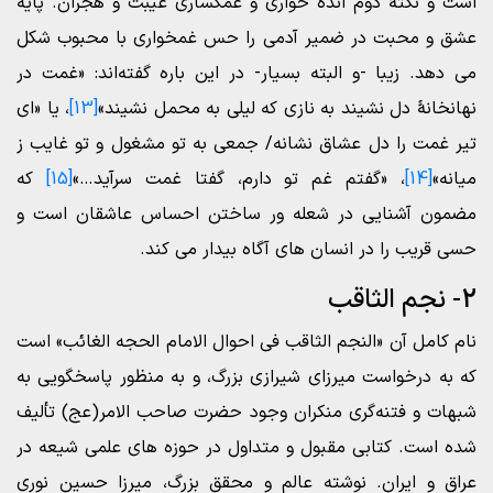
است و نکتۀ دوم انده خواری و غمگساری غیبت و هجران. پایه
عشق و محبت در ضمیر آدمی را حس غمخواری با محبوب شکل
می دهد. زیبا -و البته بسیار- در این باره گفته‌اند: «غمت در
نهانخانۀ دل نشیند به نازی که لیلی به محمل نشیند»
[13]
، یا «ای
تیر غمت را دل عشاق نشانه/ جمعی به تو مشغول و تو غایب ز
میانه»
[14]
، «گفتم غم تو دارم، گفتا غمت سرآید…»
[15]
که
مضمون آشنایی در شعله ور ساختن احساس عاشقان است و
حسی قریب را در انسان های آگاه بیدار می کند.
2- نجم الثاقب
نام کامل آن «النجم الثاقب فی احوال الامام الحجه الغائب» است
که به درخواست میرزای شیرازی بزرگ، و به منظور پاسخگویی به
شبهات و فتنه‌گری منکران وجود حضرت صاحب الامر(عج) تألیف
شده است. کتابی مقبول و متداول در حوزه های علمی شیعه در
عراق و ایران. نوشته عالم و محقق بزرگ، میرزا حسین نوری