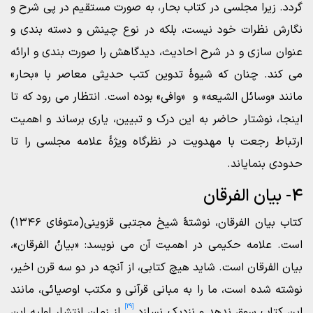
گردد. زیرا مجلسی در کتاب بحار، به صورت مستقیم در پی شرح و
نگارش نظرات خود نیست، بلکه در نوع چینش و دسته بندی و
عنوان سازی و در شرح احادیث، دیدگاهش را صورت بندی و ارائه
می کند. چنان که شیوۀ تدوین کتب حدیثی معاصر با «بحار»
مانند «وسائل الشیعه» و «وافی» بوده است. انتظار می رود که تا
اینجا، نوشتار حاضر به این درک و تبیین، یاری برساند و اهمیت
ارتباط رجعت با مهدویت در نظرگاه ویژۀ علامه مجلسی را تا
حدودی بنمایاند.
4- بیان الفرقان
کتاب بیان الفرقان، نوشتۀ شیخ مجتبی قزوینی(متوفای ۱۳۴۶)
است. علامه حکیمی در اهمیت آن می نویسد: «بیانُ الفرقان»،
بیان الفرقان است. شاید هیچ کتابى، از آنچه در دو سه قرن اخیر،
نوشته شده است، ما را به مبانى قرآنى و مکتب اوصیائى، مانند
[29]
این کتاب سوق ندهد و نزدیک نسازد.
از زمان انتشار اولیه این