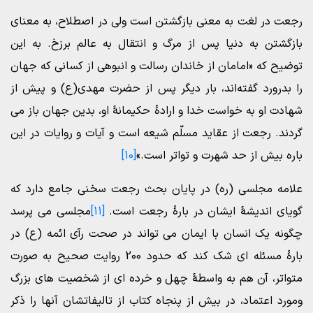
رجعت در لغت به معنی بازگشتن است ولی در اصطلاح، به معنای
بازگشتن به دنیا پس از مرگ و انتقال به عالم برزخ. به این
توضیح که «امامان از خاندان رسالت و انبوهی از کسانی که جهان
را بدرورد گفته‌اند، بار دیگر پس از حضرت مهدی(ع) و پیش از
شهادت او به خواست خدا و ارادۀ حکیمانۀ او، بدین جهان باز می
گردند. رجعت از عقاید مسلّم شیعه است و آیات و روایات در این
باره بیش از حد شهرت و تواتر است.»
[10]
علامه مجلسی (ره) در پایان بحث رجعت سخنی جامع دارد که
گویای اندیشۀ ایشان در بارۀ رجعت است.
[11]
مجلسی می پرسد
چگونه یک انسان با ایمان می تواند در صحت رآی ائمه (ع) در
بارۀ مسئله ای شک کند که حدود 200 روایت صحیح به صورت
متواتر، آن هم به واسطۀ چهل و خرده ای از شخصیت های بزرگ
ومورد اعتماد، در بیش از پنجاه کتاب از تالیفاتشان آنها را ذکر