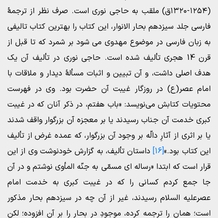
(۱۲۵۴-۱۳۲۰ق) ملقب به حاجی نوری است. صرف نظر از ترجمۀ
فارسی جلد سیزدهم بحار الانوار، این کتاب را بهترین کتاب تالیفی
به زبان فارسی در موضوع مهدوی می شود بر شمرد که تا قبل از
قرن 14 هجری تألیف شده است. حاجی نوری در تألیف آن یک
هدف اصلی داشت، و آن تبیین و اثبات مسألۀ دیدار و ملاقات با
امام عصر(ع) در روزگار غیبت آن حضرت بود. وی در فهرست
محتویات کتابش می‌نویسد: «باب هفتم، در ذکر آنان که در غیبت
کبری خدمت آن جناب رسیدند یا بر معجزه آن بزرگوار واقف شدند
یا بر اثری از آثارِ دالّه بر وجود آن بزرگوار، که عمده غرض از تألیف
این کتاب بود.»
[16]
داستان تألیف، به گزارش خودنوشت وی از این
قرار است که ابتدا «رساله ای مسمّی به جنّه المأوی نوشتم و در آن
جا جمع کردم کسانی را که در غیبت کبری به خدمت امام
عصرعلیه السلام رسیدند، غیر از آن چه در سیزدهم بحار مذکور
است؛ همان را ترجمه کرده، موجودِ در بحار را بر آن افزوده؛ لکن