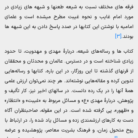
فرقه های مختلف نسبت به شیعه طعنها و شبهه های زیادی در
مورد امام غایب و نحوه غیبت مطرح میشده است و علمای
امامیه با نوشتن این کتابها در صدد پاسخ دادن به این شبهه ها
بودند.
[3]
کتاب ها و رساله‌هاى شیعه، دربارۀ مهدى و مهدویت، تا حدود
زیادى شناخته است و در دسترس. عالمان و محدثان و محققان
از قرنهاى گذشته تا این روزگار، در این باره، کتابها و رساله‌هایى
تدوین کرده‌ و مقاله‌هایى نوشته‌اند. هر چند نمى‌توان ارزش علمى
همۀ آنها را در یک رده دانست. در سالهای اخیر نیز، کار تألیف و
پژوهش، دربارۀ مهدى «ع» و مسائل مربوط به «غیبت» و «انتظار»
و «ظهور»، پى گرفته شده است. در این مقوله، صاحبنظران آگاه
دست به کارهای ارزشمندی زده‌ و مسائل یاد شده را، در ارتباط با
روح متحول زمان، و فرهنگ بشریت معاصر، پژوهشیده‌ و عرضه
[4]