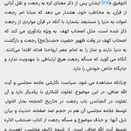
التوفیق.»
[28]
ایشان پس از ذکر معنای کره به رجعت و نقل آیاتی
از قرآن، به مخاطب خود، هشدار می دهد که مبادا امر رجعت
اموات به دنیا را مستبعد بشمارد با آنکه در قرآن مواردی از رجعت
ذکر شده است، مثل اصحاب کهف. به ویژه یادآوری می کند که
اصحاب کهف در وقت ظهور حضرت حجت(عج) رجعت و بازگشت
به دنیا دارند و نماز را به امام عصر ارواحنا فداه، اقتدا می‌کنند.
آنگاه می گوید که مسأله رجعت هیچ ارتباطی با مهدویت ندارد و
جایگاه خاص خودش را دارد.
چنانکه مشاهده می شود، سیاست نگارشی علامه مجلسی و آیت
الله صافی، در این موضوع، تفاوت آشکاری با یکدیگر دارد و آن
تفاوت در گنجاندن باب رجعت در «تاریخ الحجه» بحار الانوار،
توسط علامه مجلسی-آن هم در حجم صد صفحه، حدیث و بیان
ذیل آنها- و حذف موضوع و مسأله رجعت از کتاب «منتخب الاثر»
توسط آیت الله صافی است. از شیوه تالیف مجلسی، اهمیت و