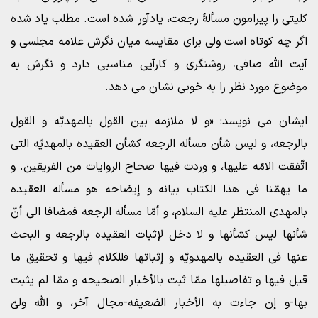
کلیتی را پیرامون مسألۀ رجعت، یادآور شده است. مطلب یاد شده
اگر چه کوتاه است ولی برای مقایسه میان نگرش علامه مجلسی و
آیت الله صافی، روشنگری و کارآیی مناسبی دارد و نگرش به
موضوع مورد نظر را به خوبی نشان می دهد.
ایشان می نویسد: «و لا ملازمه بین القول بالمهدیّه و القول
بالرجعه، و لیس شأن مسأله الرجعه کشأن العقیده بالمهدیّه التی
اتّفقت الامّه علیها، و وردت فیها صحاح الروایات من الفریقین. و
ما یهمّنا فی هذا الکتاب بیانه و إیضاحه هو مسأله العقیده
بالمهدی المنتظر علیه السلام، و أمّا مسأله الرجعه فمضافا الى أنّ
شأنها لیس کشأنها و لا دخل لإثبات العقیده بالرجعه و البحث
عنها فی العقیده بالمهدویّه و إثباتها فللکلام فیها و تحقیق ما
قیل فیها و تفاصیلها ممّا ثبت بالأخبار الصحیحه و ممّا لم یثبت
بها-و إن جاءت به الأخبار الضعیفه-مجال آخر، و اللّه ولیّ