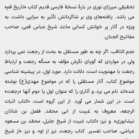
تحقیقی میرزای نوری در بارۀ نسخۀ فارسی قدیم کتاب «تاریخ قم»
می باشد. یافته‌های وی بر شاگردانش تأثیر به سزایی داشت، به
ویژه در آثار پر خوانش کسانی مانند شیخ عباس قمی، صاحب
مفاتیح الجنان.
نجم الثاقب، اگر چه به طور مستقل به بحث از رجعت نمی پردازد
ولی در مواردی که گویای نگرش مؤلف به مسأله رجعت و ارتباط
رجعت با مهدویت است، دلالت دارد. مورد اول، در پیشینه شناسی
موضوع کتاب، آثار مستقلی را که در موضوع مهدی(ع) نوشته
شده‌اند نام می برد، و آثاری را که عنوان اول یا دوم آنها «رجعت»
است، در این شمار می آورد. از این گروه است، «کتاب اثبات
الرجعه، معروف به غیبت از ابی محمّد، فضل بن شاذان
نیشابوری». و نیز: «کتاب غیبت از شیخ جلیل، محمّد بن مسعود
عیاشی، صاحب تفسیر. کتاب رجعت، نیز از او». و نیز: «از شیخ