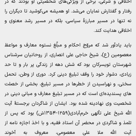
اخلاقی و شرعی، برخی از ویژگی‌های شخصیتی او بودند که در
رفتار و گفتارش نمایان می‌شد. او همیشه می‌کوشید تا دیگران را
نه تنها در مسیر مبارزۀ سیاسی، بلکه در مسیر رشد معنوی و
اخلاقی هدایت کند.
باید یادآور شد که مروّج احکام و مبلّغ نستوه معارف و مواعظ
معصومین (ع)، شیخ حاجی علی انصاری، از روحانیان سرشناس
شهرستان تویسرکان بود که شش دهه از زندگی پر بار و تا حد
زیادی، دشوار خود را وقف تبلیغ دینی کرد. دوری از وطن، تحمل
سختی، و نهراسیدن از خطرها در مسیر تبلیغ، بخشی از خصلت
های پسندیده‌ای است که در مسیر تبلیغ معارف و مبانی دینی در
شخصیت وی نهادینه شده بود. ایشان از شاگردان برجستۀ آیت
الله شیخ علی تألهی خرم‌آبادی(۱۲۵۹-۱۳۵۴ش) بود که پس از
تلمذ و شاگردی در محضر آن استاد فقیه، و با اخذ اجازه نامه از
آیت الله ملا علی معصومی، معروف به آخوند