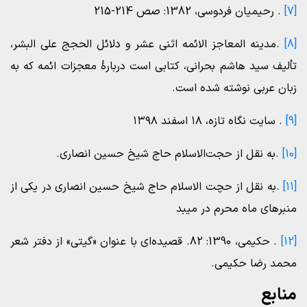
[7]
. رحیمیان فردوسی، 1382: صص 214-215
[8]
.مدینه المعاجز الائمه اثنی عشر و دلائل الحجج علی البشر،
تألیف سید هاشم بحرانی، کتابی است دربارۀ معجزات ائمه که به
زبان عربی نوشته شده است.
[9]
. سایت نگاه تازه، ۱۸ اسفند ۱۳۹۸
[10]
.به نقل از حجت‌الاسلام حاج شیخ حسین انصاری.
[11]
.به نقل از حچت الاسلام حاج شیخ حسین انصاری در یکی از
منبرهای ماه محرم در میبد
[12]
. حکیمی، 1390: 82. قصیده‌ای با عنوان «گیتی» از دفتر شعر
محمد رضا حکیمی.
منابع