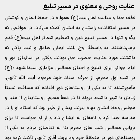
عنایت روحی و معنوی در مسیر تبلیغ
لطف خدا و عنایت اهل بیت(ع) همواره در حفظ ایمان و کوشش
در مسیر اعتقادات راستین به ایشان کمک می‌کرد. در مواقعی که
یکّه و تنها در مسیر تبلیغ دین و تعظیم شعائر اهل بیت(ع) قدم
برمی‌داشتند، به واسطۀ روح بلند، ایمان صادق و نیت پاکی که
داشتند، مورد عنایت حضرت حق بودند. وقتی در سالهای دور و
ایام جوانی برای تبلیغ و احیای مجالس عزاداری سیدالشهداء(ع)
در شب اول محرم، از طرف استاد خود مرحوم آیت الله تألهی،
مأمورشدند تا به یکی از روستاهای دور افتاده که مسافت نسبتاً
زیادی با شهر داشت، بروند تا در دهۀ محرم، روستاییان از منبر و
مجلس وعظ ایشان بهره ببرند. پیش از ظهر بود که استاد او را در
مدرسه صدا کرد و نامه‌ای به ایشان داد و از او خواست تا برای
برپایی مجالس شب های محرم بنا به تقاضای مردم به یکی از
روستاهای دور در منطقۀ خرم‌رود برود. آقای تألهی تأکید کرده بود