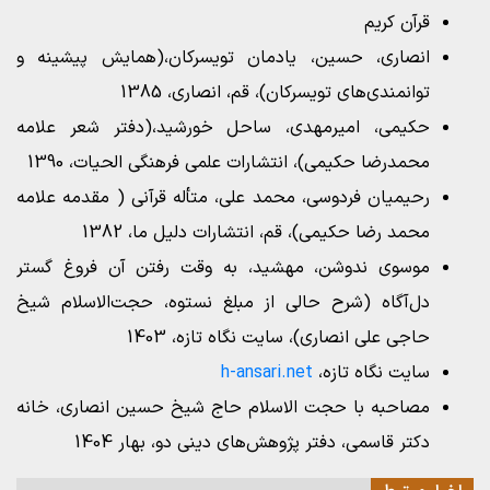
قرآن کریم
انصاری، حسین، یادمان تویسرکان،(همایش پیشینه و
توانمندی‌های تویسرکان)، قم، انصاری، 1385
حکیمی، امیرمهدی، ساحل خورشید،(دفتر شعر علامه
محمد‌رضا حکیمی)، انتشارات علمی فرهنگی الحیات، 1390
رحیمیان فردوسی، محمد علی، متأله قرآنی ( مقدمه علامه
محمد رضا حکیمی)، قم، انتشارات دلیل ما، 1382
موسوی ندوشن، مهشید، به وقت رفتن آن فروغ گستر
دل‌آگاه (شرح حالی از مبلغ نستوه، حجت‌الاسلام شیخ
حاجی علی انصاری)، سایت نگاه تازه، 1403
سایت نگاه تازه،
h-ansari.net
مصاحبه با حجت الاسلام حاج شیخ حسین انصاری، خانه
دکتر قاسمی، دفتر پژوهش‌های دینی دو، بهار 1404