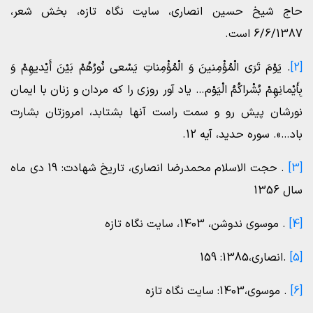
حاج شیخ حسین انصاری، سایت نگاه تازه، بخش شعر،
6/6/1387 است.
[2]
. یَوْمَ تَرَى الْمُؤْمِنینَ وَ الْمُؤْمِناتِ یَسْعى‏ نُورُهُمْ بَیْنَ أَیْدیهِمْ وَ
بِأَیْمانِهِمْ بُشْراکُمُ الْیَوْم‏… یاد آور روزى را که مردان و زنان با ایمان
نورشان پیش رو و سمت راست آنها بشتابد، امروزتان بشارت
باد…». سوره حدید، آیه 12.
[3]
. حجت الاسلام محمدرضا انصاری، تاریخ شهادت: 19 دی ماه
سال 1356
[4]
. موسوی ندوشن، 1403، سایت نگاه تازه
[5]
.انصاری،1385: 159
[6]
. موسوی،1403: سایت نگاه تازه